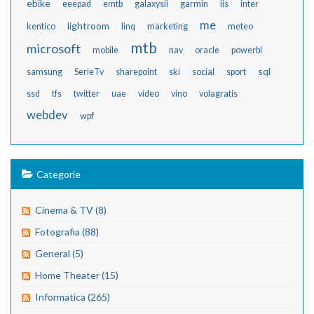
ebike
eeepad
emtb
galaxysii
garmin
iis
inter
me
lightroom
kentico
linq
marketing
meteo
mtb
microsoft
mobile
nav
oracle
powerbi
sql
samsung
SerieTv
sharepoint
ski
social
sport
ssd
tfs
twitter
uae
video
vino
volagratis
webdev
wpf
Categorie
Cinema & TV (8)
Fotografia (88)
General (5)
Home Theater (15)
Informatica (265)