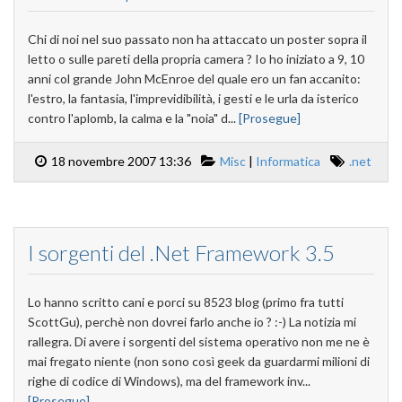
Chi di noi nel suo passato non ha attaccato un poster sopra il
letto o sulle pareti della propria camera ? Io ho iniziato a 9, 10
anni col grande John McEnroe del quale ero un fan accanito:
l'estro, la fantasia, l'imprevidibilità, i gesti e le urla da isterico
contro l'aplomb, la calma e la "noia" d...
[Prosegue]
18 novembre 2007 13:36
Misc
|
Informatica
.net
I sorgenti del .Net Framework 3.5
Lo hanno scritto cani e porci su 8523 blog (primo fra tutti
ScottGu), perchè non dovrei farlo anche io ? :-) La notizia mi
rallegra. Di avere i sorgenti del sistema operativo non me ne è
mai fregato niente (non sono così geek da guardarmi milioni di
righe di codice di Windows), ma del framework inv...
[Prosegue]