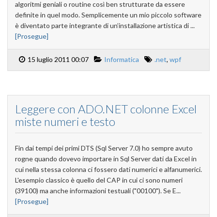
algoritmi geniali o routine così ben strutturate da essere
definite in quel modo. Semplicemente un mio piccolo software
è diventato parte integrante di un’installazione artistica di ...
[Prosegue]
15 luglio 2011 00:07
Informatica
.net
,
wpf
Leggere con ADO.NET colonne Excel
miste numeri e testo
Fin dai tempi dei primi DTS (Sql Server 7.0) ho sempre avuto
rogne quando dovevo importare in Sql Server dati da Excel in
cui nella stessa colonna ci fossero dati numerici e alfanumerici.
L'esempio classico è quello del CAP in cui ci sono numeri
(39100) ma anche informazioni testuali ("00100"). Se E...
[Prosegue]