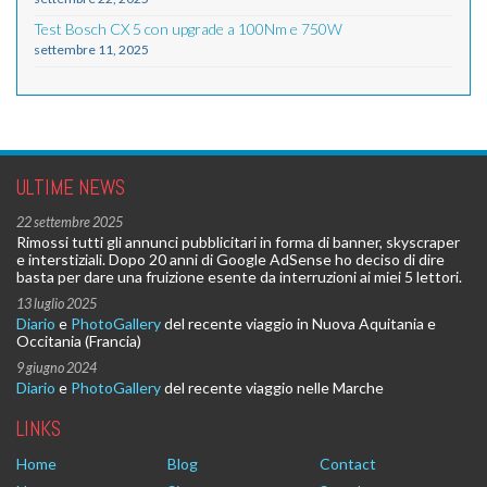
Test Bosch CX 5 con upgrade a 100Nm e 750W
settembre 11, 2025
ULTIME NEWS
22 settembre 2025
Rimossi tutti gli annunci pubblicitari in forma di banner, skyscraper
e interstiziali. Dopo 20 anni di Google AdSense ho deciso di dire
basta per dare una fruizione esente da interruzioni ai miei 5 lettori.
13 luglio 2025
Diario
e
PhotoGallery
del recente viaggio in Nuova Aquitania e
Occitania (Francia)
9 giugno 2024
Diario
e
PhotoGallery
del recente viaggio nelle Marche
LINKS
Home
Blog
Contact