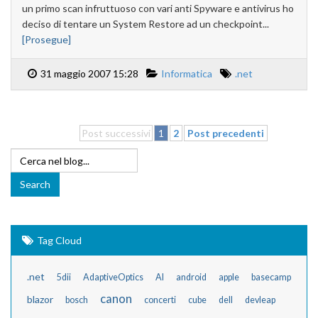
un primo scan infruttuoso con vari anti Spyware e antivirus ho
deciso di tentare un System Restore ad un checkpoint...
[Prosegue]
31 maggio 2007 15:28
Informatica
.net
Post successivi
1
2
Post precedenti
Tag Cloud
.net
5dii
AdaptiveOptics
AI
android
apple
basecamp
canon
blazor
bosch
concerti
cube
dell
devleap