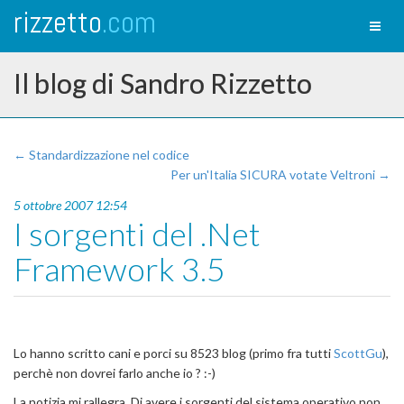
rizzetto
.com
Toggl
naviga
Il blog di Sandro Rizzetto
← Standardizzazione nel codice
Per un'Italia SICURA votate Veltroni →
5 ottobre 2007 12:54
I sorgenti del .Net
Framework 3.5
Lo hanno scritto cani e porci su 8523 blog (primo fra tutti
ScottGu
),
perchè non dovrei farlo anche io ? :-)
La notizia mi rallegra. Di avere i sorgenti del sistema operativo non