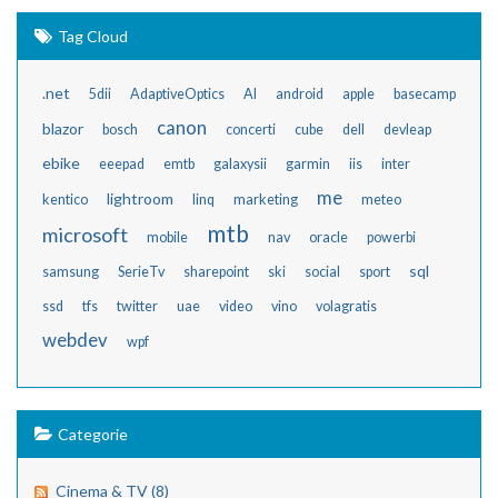
Tag Cloud
.net
5dii
AdaptiveOptics
AI
android
apple
basecamp
canon
blazor
bosch
concerti
cube
dell
devleap
ebike
eeepad
emtb
galaxysii
garmin
iis
inter
me
lightroom
kentico
linq
marketing
meteo
mtb
microsoft
mobile
nav
oracle
powerbi
sql
samsung
SerieTv
sharepoint
ski
social
sport
ssd
tfs
twitter
uae
video
vino
volagratis
webdev
wpf
Categorie
Cinema & TV (8)