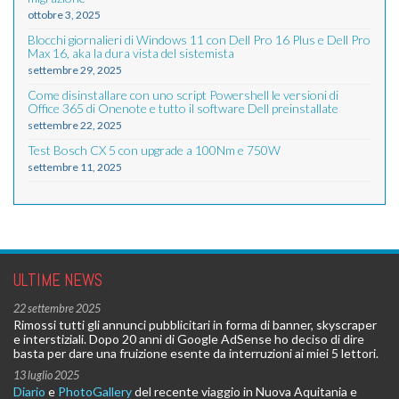
ottobre 3, 2025
Blocchi giornalieri di Windows 11 con Dell Pro 16 Plus e Dell Pro
Max 16, aka la dura vista del sistemista
settembre 29, 2025
Come disinstallare con uno script Powershell le versioni di
Office 365 di Onenote e tutto il software Dell preinstallate
settembre 22, 2025
Test Bosch CX 5 con upgrade a 100Nm e 750W
settembre 11, 2025
ULTIME NEWS
22 settembre 2025
Rimossi tutti gli annunci pubblicitari in forma di banner, skyscraper
e interstiziali. Dopo 20 anni di Google AdSense ho deciso di dire
basta per dare una fruizione esente da interruzioni ai miei 5 lettori.
13 luglio 2025
Diario
e
PhotoGallery
del recente viaggio in Nuova Aquitania e