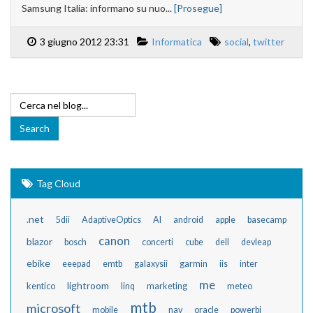
Samsung Italia: informano su nuo...
[Prosegue]
3 giugno 2012 23:31
Informatica
social
,
twitter
Tag Cloud
.net
5dii
AdaptiveOptics
AI
android
apple
basecamp
canon
blazor
bosch
concerti
cube
dell
devleap
ebike
eeepad
emtb
galaxysii
garmin
iis
inter
me
lightroom
kentico
linq
marketing
meteo
mtb
microsoft
mobile
nav
oracle
powerbi