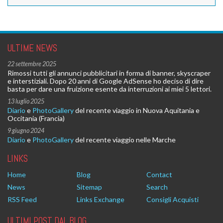
ULTIME NEWS
22 settembre 2025
Rimossi tutti gli annunci pubblicitari in forma di banner, skyscraper
e interstiziali. Dopo 20 anni di Google AdSense ho deciso di dire
basta per dare una fruizione esente da interruzioni ai miei 5 lettori.
13 luglio 2025
Diario
e
PhotoGallery
del recente viaggio in Nuova Aquitania e
Occitania (Francia)
9 giugno 2024
Diario
e
PhotoGallery
del recente viaggio nelle Marche
LINKS
Home
Blog
Contact
News
Sitemap
Search
RSS Feed
Links Exchange
Consigli Acquisti
ULTIMI POST DAL BLOG