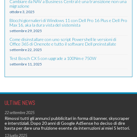
Cambiare da NAV a Business Central è una transizione non una
migrazione
ottobre 3, 2025
Blocchi giornalieri di Windows 11 con Dell Pro 16 Plus e Dell Pro
Max 16, aka la dura vista del sistemista
settembre 29, 2025
Come disinstallare con uno script Powershell le versioni di
Office 365 di Onenote e tutto il software Dell preinstallate
settembre 22, 2025
Test Bosch CX 5 con upgrade a 100Nm e 750W
settembre 11, 2025
ULTIME NEWS
22 settembre 2025
Rimossi tutti gli annunci pubblicitari in forma di banner, skyscraper
e interstiziali. Dopo 20 anni di Google AdSense ho deciso di dire
basta per dare una fruizione esente da interruzioni ai miei 5 lettori.
13 luglio 2025