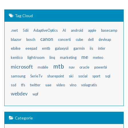
Tag Cloud
.net
5dii
AdaptiveOptics
AI
android
apple
basecamp
canon
blazor
bosch
concerti
cube
dell
devleap
ebike
eeepad
emtb
galaxysii
garmin
iis
inter
me
lightroom
kentico
linq
marketing
meteo
mtb
microsoft
mobile
nav
oracle
powerbi
sql
samsung
SerieTv
sharepoint
ski
social
sport
ssd
tfs
twitter
uae
video
vino
volagratis
webdev
wpf
Categorie