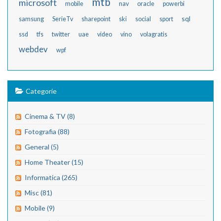
mtb
microsoft
mobile
nav
oracle
powerbi
sql
samsung
SerieTv
sharepoint
ski
social
sport
ssd
tfs
twitter
uae
video
vino
volagratis
webdev
wpf
Categorie
Cinema & TV (8)
Fotografia (88)
General (5)
Home Theater (15)
Informatica (265)
Misc (81)
Mobile (9)