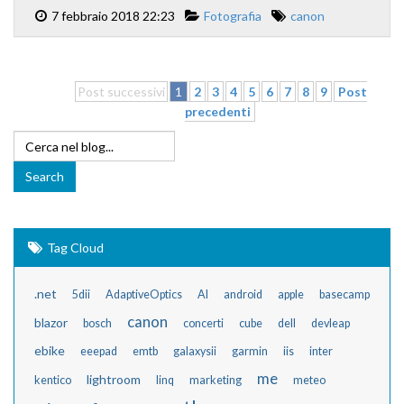
7 febbraio 2018 22:23
Fotografia
canon
Post successivi
1
2
3
4
5
6
7
8
9
Post
precedenti
Tag Cloud
.net
5dii
AdaptiveOptics
AI
android
apple
basecamp
canon
blazor
bosch
concerti
cube
dell
devleap
ebike
eeepad
emtb
galaxysii
garmin
iis
inter
me
lightroom
kentico
linq
marketing
meteo