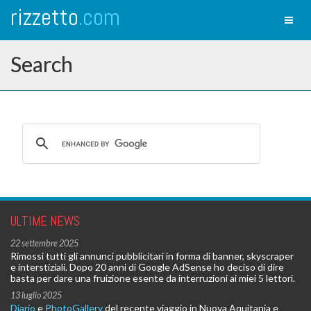
rizzetto
.com
Toggl
naviga
Search
ULTIME NEWS
22 settembre 2025
Rimossi tutti gli annunci pubblicitari in forma di banner, skyscraper
e interstiziali. Dopo 20 anni di Google AdSense ho deciso di dire
basta per dare una fruizione esente da interruzioni ai miei 5 lettori.
13 luglio 2025
Diario
e
PhotoGallery
del recente viaggio in Nuova Aquitania e