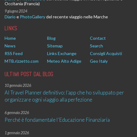
Occitania (Francia)
9 giugno 2024
Diario
e
PhotoGallery
del recente viaggio nelle Marche
LINKS
Home
Blog
Contact
News
Sitemap
Search
RSS Feed
Links Exchange
Consigli Acquisti
MTB.rizzetto.com
Meteo Alto Adige
Geo Italy
ULTIMI POST DAL BLOG
10 gennaio 2026
AI Travel Planner definitivo: l’app che ho sviluppato per
organizzare ogni viaggio alla perfezione
6 gennaio 2026
Perché è fondamentale l’Educazione Finanziaria
1 gennaio 2026