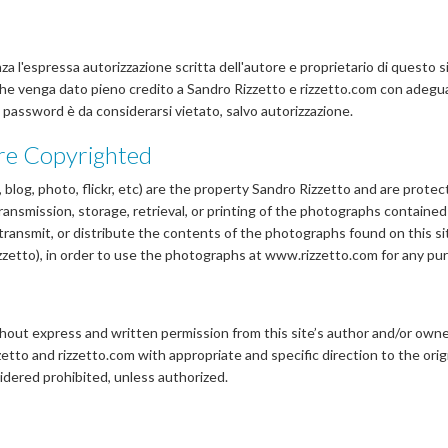
nza l'espressa autorizzazione scritta dell'autore e proprietario di questo 
he venga dato pieno credito a Sandro Rizzetto e rizzetto.com con adeguati
 password è da considerarsi vietato, salvo autorizzazione.
are Copyrighted
blog, photo, flickr, etc) are the property Sandro Rizzetto and are protec
 transmission, storage, retrieval, or printing of the photographs containe
transmit, or distribute the contents of the photographs found on this s
zzetto), in order to use the photographs at www.rizzetto.com for any pur
hout express and written permission from this site’s author and/or owner 
izzetto and rizzetto.com with appropriate and specific direction to the or
idered prohibited, unless authorized.