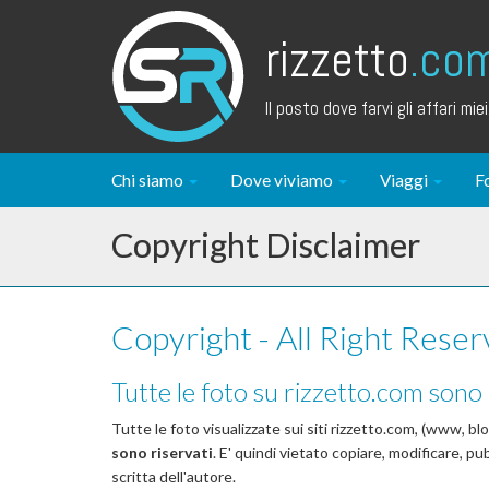
rizzetto
.co
Il posto dove farvi gli affari miei.
Chi siamo
Dove viviamo
Viaggi
F
Copyright Disclaimer
Copyright - All Right Reser
Tutte le foto su rizzetto.com son
Tutte le foto visualizzate sui siti rizzetto.com, (www, blo
sono riservati
. E' quindi vietato copiare, modificare, p
scritta dell'autore.