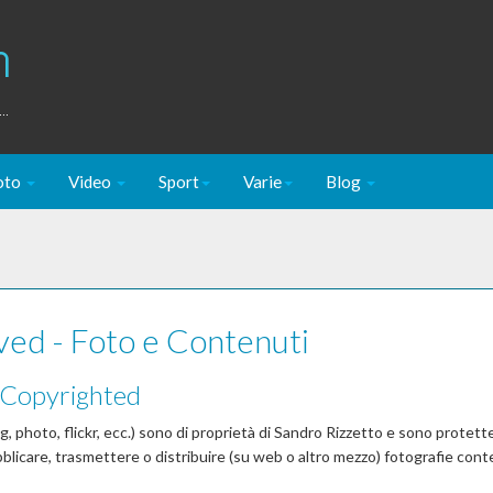
m
..
oto
Video
Sport
Varie
Blog
ved - Foto e Contenuti
o Copyrighted
g, photo, flickr, ecc.) sono di proprietà di Sandro Rizzetto e sono protette
ubblicare, trasmettere o distribuire (su web o altro mezzo) fotografie cont