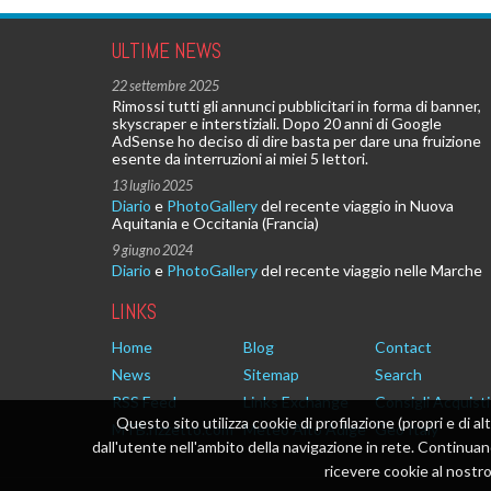
ULTIME NEWS
22 settembre 2025
Rimossi tutti gli annunci pubblicitari in forma di banner,
skyscraper e interstiziali. Dopo 20 anni di Google
AdSense ho deciso di dire basta per dare una fruizione
esente da interruzioni ai miei 5 lettori.
13 luglio 2025
Diario
e
PhotoGallery
del recente viaggio in Nuova
Aquitania e Occitania (Francia)
9 giugno 2024
Diario
e
PhotoGallery
del recente viaggio nelle Marche
LINKS
Home
Blog
Contact
News
Sitemap
Search
RSS Feed
Links Exchange
Consigli Acquisti
Questo sito utilizza cookie di profilazione (propri e di al
MTB.rizzetto.com
Meteo Alto Adige
Geo Italy
dall'utente nell'ambito della navigazione in rete. Continu
ricevere cookie al nostro 