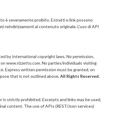
sito è severamente proibito. Estratti e link possono
 reindirizzamenti al contenuto originale. L'uso di API
ted by International copyright laws. No permission,
d on www.rizzetto.com. No parties/individuals visiting
ite. Express written permission must be granted, on
pose that is not outlined above.
All Rights Reserved
.
is strictly prohibited. Excerpts and links may be used,
iginal content. The use of APIs (REST/Json services)