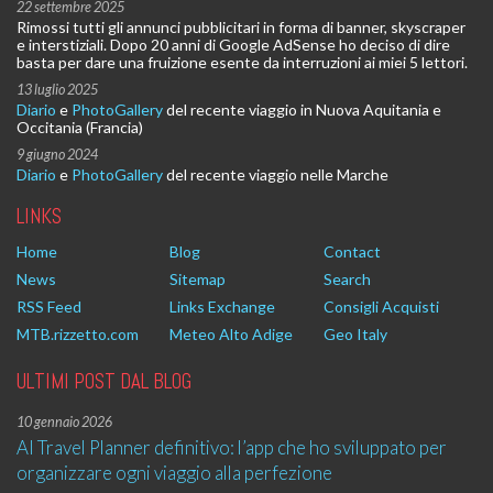
22 settembre 2025
Rimossi tutti gli annunci pubblicitari in forma di banner, skyscraper
e interstiziali. Dopo 20 anni di Google AdSense ho deciso di dire
basta per dare una fruizione esente da interruzioni ai miei 5 lettori.
13 luglio 2025
Diario
e
PhotoGallery
del recente viaggio in Nuova Aquitania e
Occitania (Francia)
9 giugno 2024
Diario
e
PhotoGallery
del recente viaggio nelle Marche
LINKS
Home
Blog
Contact
News
Sitemap
Search
RSS Feed
Links Exchange
Consigli Acquisti
MTB.rizzetto.com
Meteo Alto Adige
Geo Italy
ULTIMI POST DAL BLOG
10 gennaio 2026
AI Travel Planner definitivo: l’app che ho sviluppato per
organizzare ogni viaggio alla perfezione