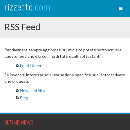
rizzetto
.com
Toggl
naviga
RSS Feed
Per rimanere sempre aggiornati sul mio sito potete sottoscrivere
questo feed che è la somma di tutti quelli sottostanti:
Feed Generale
Se invece ti interessa solo una sezione specifica puoi sottoscrivere
uno di questi:
News del Sito
Blog
ULTIME NEWS