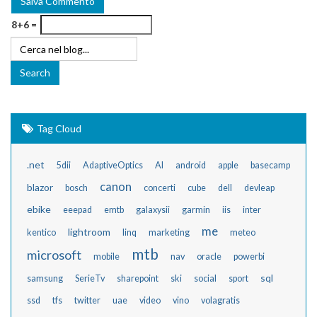
8+6 =
Tag Cloud
.net
5dii
AdaptiveOptics
AI
android
apple
basecamp
canon
blazor
bosch
concerti
cube
dell
devleap
ebike
eeepad
emtb
galaxysii
garmin
iis
inter
me
lightroom
kentico
linq
marketing
meteo
mtb
microsoft
mobile
nav
oracle
powerbi
sql
samsung
SerieTv
sharepoint
ski
social
sport
ssd
tfs
twitter
uae
video
vino
volagratis