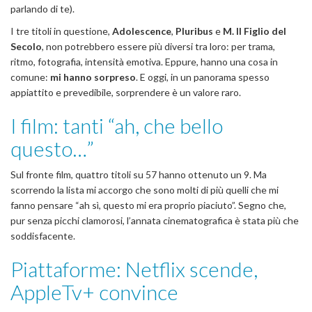
parlando di te).
I tre titoli in questione,
Adolescence
,
Pluribus
e
M. Il Figlio del
Secolo
, non potrebbero essere più diversi tra loro: per trama,
ritmo, fotografia, intensità emotiva. Eppure, hanno una cosa in
comune:
mi hanno sorpreso
. E oggi, in un panorama spesso
appiattito e prevedibile, sorprendere è un valore raro.
I film: tanti “ah, che bello
questo…”
Sul fronte film, quattro titoli su 57 hanno ottenuto un 9. Ma
scorrendo la lista mi accorgo che sono molti di più quelli che mi
fanno pensare “ah sì, questo mi era proprio piaciuto”. Segno che,
pur senza picchi clamorosi, l’annata cinematografica è stata più che
soddisfacente.
Piattaforme: Netflix scende,
AppleTv+ convince