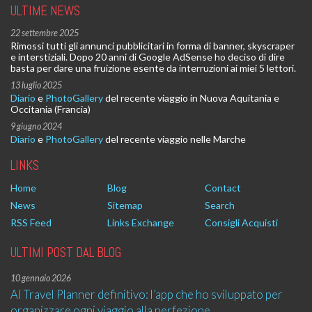
ULTIME NEWS
22 settembre 2025
Rimossi tutti gli annunci pubblicitari in forma di banner, skyscraper
e interstiziali. Dopo 20 anni di Google AdSense ho deciso di dire
basta per dare una fruizione esente da interruzioni ai miei 5 lettori.
13 luglio 2025
Diario
e
PhotoGallery
del recente viaggio in Nuova Aquitania e
Occitania (Francia)
9 giugno 2024
Diario
e
PhotoGallery
del recente viaggio nelle Marche
LINKS
Home
Blog
Contact
News
Sitemap
Search
RSS Feed
Links Exchange
Consigli Acquisti
ULTIMI POST DAL BLOG
10 gennaio 2026
AI Travel Planner definitivo: l’app che ho sviluppato per
organizzare ogni viaggio alla perfezione