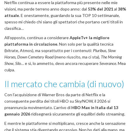
Netflix continua a essere la piattaforma più presente nelle mie
visioni, ma perde terreno anno dopo anno: dal
53% del 2021
al
38%
attuale
. E onestamente, guardando la sua TOP 10 settimanale,
spesso mi chiedo chi siano gli spettatori che portano certi titoli in
classifica…
All’opposto, continuo a considerare
AppleTv+ la migliore
piattaforma in circolazione
. Non solo per la qualità tecnica
(bitrate, Atmos), ma soprattutto per i contenuti:
Pluribus
,
Slow
Horses
,
Down Cemetery Road
(meno riuscito, ma ci sta),
The Morning
Show
,
Silo
… e sì, lo ammetto, devo ancora recuperare
Severance
. Mea
culpa.
Il mercato che cambia (di nuovo)
Con l’acquisizione di Warner Bros da parte di Netflix e la
conseguente perdita dei titoli HBO su Sky/NOW, il 2026 si
preannuncia movimentato. L’arrivo di
HBO Max in Italia dal 13
gennaio 2026
ridisegnerà sicuramente gli equilibri dello streaming.
E mentre le piattaforme si moltiplicano, cresce anche la sensazione
che il sistema stia diventando eccessivo. Non ho dati alla mano, ma