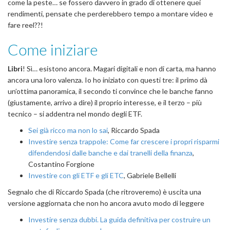
come la peste… se fossero davvero in grado di ottenere quei
rendimenti, pensate che perderebbero tempo a montare video e
fare reel??!
Come iniziare
Libri
! Sì… esistono ancora. Magari digitali e non di carta, ma hanno
ancora una loro valenza. Io ho iniziato con questi tre: il primo dà
un’ottima panoramica, il secondo ti convince che le banche fanno
(giustamente, arrivo a dire) il proprio interesse, e il terzo – più
tecnico – si addentra nel mondo degli ETF.
Sei già ricco ma non lo sai
, Riccardo Spada
Investire senza trappole: Come far crescere i propri risparmi
difendendosi dalle banche e dai tranelli della finanza
,
Costantino Forgione
Investire con gli ETF e gli ETC
, Gabriele Bellelli
Segnalo che di Riccardo Spada (che ritroveremo) è uscita una
versione aggiornata che non ho ancora avuto modo di leggere
Investire senza dubbi. La guida definitiva per costruire un