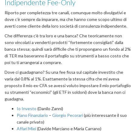
Indipendente Fee-Only
Riporto per completezza tre canali, comunque molto divulgativi e
dove c’è sempre da imparare, ma che hanno come scopo ultimo di
averti come cliente della loro società di consulenza indipendente.
Che differenza c’è tra loro e una banca? Che teoricamente non
sono vincolati a venderti prodotti “fortemente consigliati” dalla
banca stessa; quindi sarà difficile che ti propongano un fondo al 2%
di TER ma baseranno il portafoglio su strumenti a basso costo che
poi tu ti arrangerai a comprare.
Dove ci guadagnano? Su una fee fissa sul capitale investito che
varia dal 0.8% al 1%. Esattamente la stessa cifra che mi aveva
proposto il mio ex-CFA se avessi voluto impostare il mio portafoglio
su strumenti “economici” (gli ETF in soldoni) dove la banca non ci
guadagna.
Io Investo
(Danilo Zanni)
Piano Finanziario
–
Giorgio Pecorari
(più interessante il suo
canale privato)
Affari Miei
(Davide Marciano e Maria Carrano)