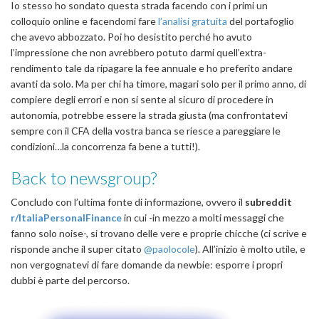
Io stesso ho sondato questa strada facendo con i primi un
colloquio online e facendomi fare
l’analisi gratuita
del portafoglio
che avevo abbozzato. Poi ho desistito perché ho avuto
l’impressione che non avrebbero potuto darmi quell’extra-
rendimento tale da ripagare la fee annuale e ho preferito andare
avanti da solo. Ma per chi ha timore, magari solo per il primo anno, di
compiere degli errori e non si sente al sicuro di procedere in
autonomia, potrebbe essere la strada giusta (ma confrontatevi
sempre con il CFA della vostra banca se riesce a pareggiare le
condizioni…la concorrenza fa bene a tutti!).
Back to newsgroup?
Concludo con l’ultima fonte di informazione, ovvero il
subreddit
r/ItaliaPersonalFinance
in cui -in mezzo a molti messaggi che
fanno solo noise-, si trovano delle vere e proprie chicche (ci scrive e
risponde anche il super citato
@paolocole
). All’inizio è molto utile, e
non vergognatevi di fare domande da newbie: esporre i propri
dubbi è parte del percorso.