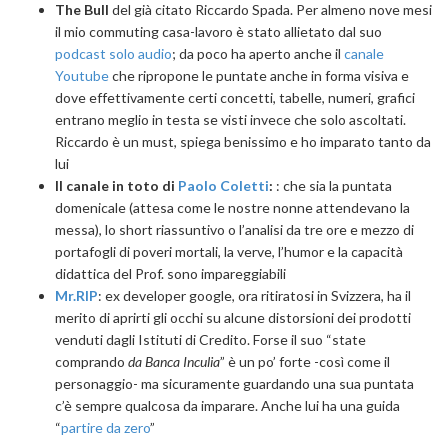
The Bull
del già citato Riccardo Spada. Per almeno nove mesi
il mio commuting casa-lavoro è stato allietato dal suo
podcast solo audio
; da poco ha aperto anche il
canale
Youtube
che ripropone le puntate anche in forma visiva e
dove effettivamente certi concetti, tabelle, numeri, grafici
entrano meglio in testa se visti invece che solo ascoltati.
Riccardo è un must, spiega benissimo e ho imparato tanto da
lui
Il canale in toto di
Paolo Coletti
:
: che sia la puntata
domenicale (attesa come le nostre nonne attendevano la
messa), lo short riassuntivo o l’analisi da tre ore e mezzo di
portafogli di poveri mortali, la verve, l’humor e la capacità
didattica del Prof. sono impareggiabili
Mr.RIP
: ex developer google, ora ritiratosi in Svizzera, ha il
merito di aprirti gli occhi su alcune distorsioni dei prodotti
venduti dagli Istituti di Credito. Forse il suo “state
comprando
da Banca Inculia
” è un po’ forte -così come il
personaggio- ma sicuramente guardando una sua puntata
c’è sempre qualcosa da imparare. Anche lui ha una guida
“
partire da zero
”