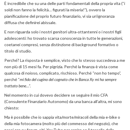
È incredibile che su una delle parti fondamentali della propria vita (“i
soldi non fanno la felicità… figurati la miseria!”), ovvero la
pianificazione del proprio futuro finanziario, vi sia un’ignoranza
diffusa che definirei abissale.
E non riguarda solo i nostri genitori ultra‑ottantenni o i nostri figli
adolescenti: ho trovato scarsa conoscenza in tutte le generazioni,
coetanei compresi, senza distinzione di background formativo o
titolo di studio.
Perché? La risposta è semplice, visto che lo stesso succedeva a me
non più di 15 mesi fa. Per pigrizia. Perché la finanza è vista come
qualcosa di noioso, complicato, rischioso. Perché “non ho tempo”,
perché “
mi fido del cugino del cognato che in Banca Xy mi ha sempre
trattato bene…
”.
Nel momento in cui dovevo decidere se seguire il mio CFA
(Consulente Finanziario Autonomo) da una banca all’altra, mi sono
chiesto:
Ma è possibile che io sappia vita/morte/miracoli della mia e‑bike o
della mia fotocamera (molto più del commesso del negozio), che
passi ore su forum, siti, YouTube per capire se il tassello della