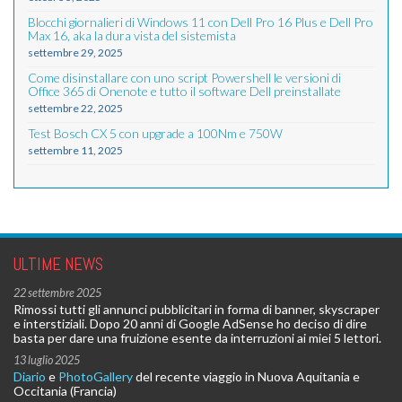
Blocchi giornalieri di Windows 11 con Dell Pro 16 Plus e Dell Pro
Max 16, aka la dura vista del sistemista
settembre 29, 2025
Come disinstallare con uno script Powershell le versioni di
Office 365 di Onenote e tutto il software Dell preinstallate
settembre 22, 2025
Test Bosch CX 5 con upgrade a 100Nm e 750W
settembre 11, 2025
ULTIME NEWS
22 settembre 2025
Rimossi tutti gli annunci pubblicitari in forma di banner, skyscraper
e interstiziali. Dopo 20 anni di Google AdSense ho deciso di dire
basta per dare una fruizione esente da interruzioni ai miei 5 lettori.
13 luglio 2025
Diario
e
PhotoGallery
del recente viaggio in Nuova Aquitania e
Occitania (Francia)