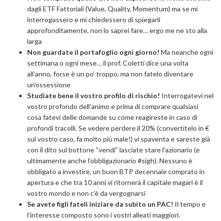
dagli ETF Fattoriali (Value, Quality, Momentum) ma se mi
interrogassero e mi chiedessero di spiegarli
approfonditamente, non lo saprei fare… ergo me ne sto alla
larga
Non guardate il portafoglio ogni giorno!
Ma neanche ogni
settimana o ogni mese… il prof. Coletti dice una volta
all’anno, forse è un po’ troppo, ma non fatelo diventare
un’ossessione
Studiate bene il vostro profilo di rischio!
Interrogatevi nel
vostro profondo dell’animo e prima di comprare qualsiasi
cosa fatevi delle domande su come reagireste in caso di
profondi tracolli. Se vedere perdere il 20% (convertitelo in €
sul vostro caso, fa molto più male!) vi spaventa e sareste già
con il dito sul bottone “vendi” lasciate stare l’azionario (e
ultimamente anche l’obbligazionario #sigh). Nessuno è
obbligato a investire, un buon BTP decennale comprato in
apertura e che tra 10 anni vi ritornerà il capitale magari è il
vostro mondo e non c’è da vergognarsi
Se avete figli fateli iniziare da subito un PAC!
Il tempo e
l’interesse composto sono i vostri alleati maggiori.