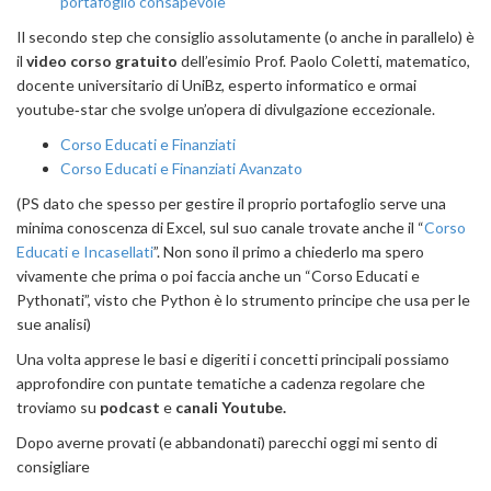
portafoglio consapevole
Il secondo step che consiglio assolutamente (o anche in parallelo) è
il
video corso gratuito
dell’esimio Prof. Paolo Coletti, matematico,
docente universitario di UniBz, esperto informatico e ormai
youtube‑star che svolge un’opera di divulgazione eccezionale.
Corso Educati e Finanziati
Corso Educati e Finanziati Avanzato
(PS dato che spesso per gestire il proprio portafoglio serve una
minima conoscenza di Excel, sul suo canale trovate anche il “
Corso
Educati e Incasellati
”. Non sono il primo a chiederlo ma spero
vivamente che prima o poi faccia anche un “Corso Educati e
Pythonati”, visto che Python è lo strumento principe che usa per le
sue analisi)
Una volta apprese le basi e digeriti i concetti principali possiamo
approfondire con puntate tematiche a cadenza regolare che
troviamo su
podcast
e
canali Youtube.
Dopo averne provati (e abbandonati) parecchi oggi mi sento di
consigliare