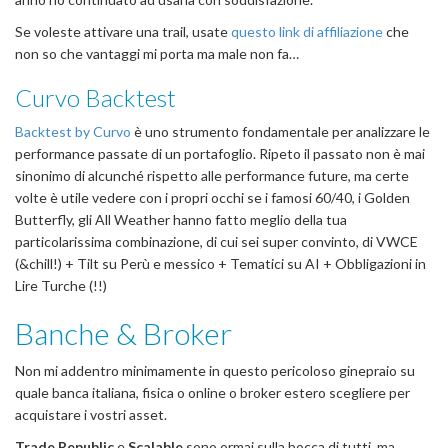
Se voleste attivare una trail, usate
questo link di affiliazione
che
non so che vantaggi mi porta ma male non fa…
Curvo Backtest
Backtest by Curvo
è uno strumento fondamentale per analizzare le
performance passate di un portafoglio. Ripeto il passato non è mai
sinonimo di alcunché rispetto alle performance future, ma certe
volte è utile vedere con i propri occhi se i famosi 60/40, i Golden
Butterfly, gli All Weather hanno fatto meglio della tua
particolarissima combinazione, di cui sei super convinto, di VWCE
(&chill!) + Tilt su Perù e messico + Tematici su AI + Obbligazioni in
Lire Turche (!!)
Banche & Broker
Non mi addentro minimamente in questo pericoloso ginepraio su
quale banca italiana, fisica o online o broker estero scegliere per
acquistare i vostri asset.
Trade Republic
e
Scalable
sono ormai sulla bocca di tutti, ma