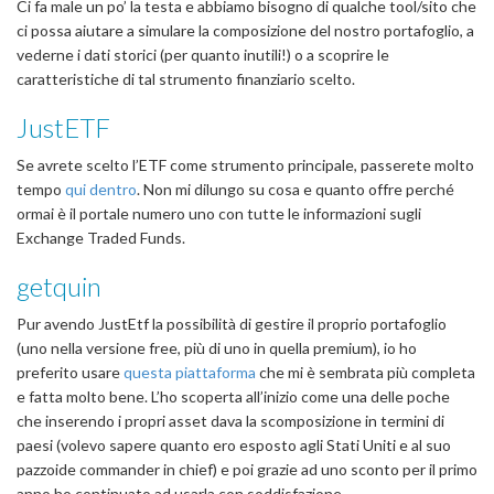
Ci fa male un po’ la testa e abbiamo bisogno di qualche tool/sito che
ci possa aiutare a simulare la composizione del nostro portafoglio, a
vederne i dati storici (per quanto inutili!) o a scoprire le
caratteristiche di tal strumento finanziario scelto.
JustETF
Se avrete scelto l’ETF come strumento principale, passerete molto
tempo
qui dentro
. Non mi dilungo su cosa e quanto offre perché
ormai è il portale numero uno con tutte le informazioni sugli
Exchange Traded Funds.
getquin
Pur avendo JustEtf la possibilità di gestire il proprio portafoglio
(uno nella versione free, più di uno in quella premium), io ho
preferito usare
questa piattaforma
che mi è sembrata più completa
e fatta molto bene. L’ho scoperta all’inizio come una delle poche
che inserendo i propri asset dava la scomposizione in termini di
paesi (volevo sapere quanto ero esposto agli Stati Uniti e al suo
pazzoide commander in chief) e poi grazie ad uno sconto per il primo
anno ho continuato ad usarla con soddisfazione.