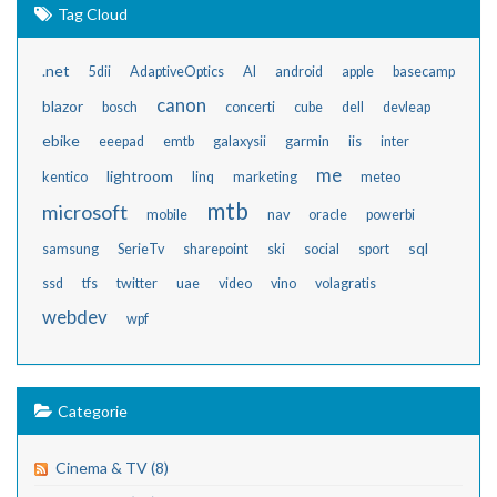
Tag Cloud
.net
5dii
AdaptiveOptics
AI
android
apple
basecamp
canon
blazor
bosch
concerti
cube
dell
devleap
ebike
eeepad
emtb
galaxysii
garmin
iis
inter
me
lightroom
kentico
linq
marketing
meteo
mtb
microsoft
mobile
nav
oracle
powerbi
sql
samsung
SerieTv
sharepoint
ski
social
sport
ssd
tfs
twitter
uae
video
vino
volagratis
webdev
wpf
Categorie
Cinema & TV (8)