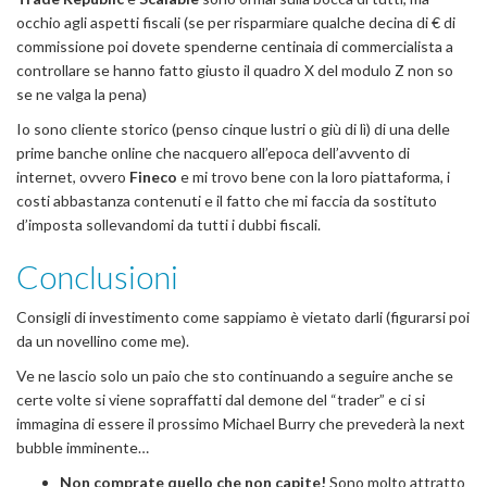
occhio agli aspetti fiscali (se per risparmiare qualche decina di € di
commissione poi dovete spenderne centinaia di commercialista a
controllare se hanno fatto giusto il quadro X del modulo Z non so
se ne valga la pena)
Io sono cliente storico (penso cinque lustri o giù di lì) di una delle
prime banche online che nacquero all’epoca dell’avvento di
internet, ovvero
Fineco
e mi trovo bene con la loro piattaforma, i
costi abbastanza contenuti e il fatto che mi faccia da sostituto
d’imposta sollevandomi da tutti i dubbi fiscali.
Conclusioni
Consigli di investimento come sappiamo è vietato darli (figurarsi poi
da un novellino come me).
Ve ne lascio solo un paio che sto continuando a seguire anche se
certe volte si viene sopraffatti dal demone del “trader” e ci si
immagina di essere il prossimo Michael Burry che prevederà la next
bubble imminente…
Non comprate quello che non capite!
Sono molto attratto