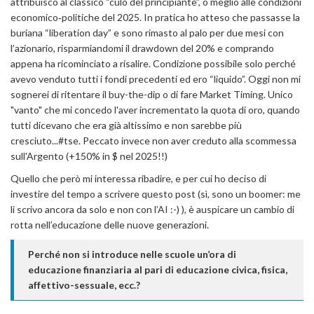
attribuisco al classico “culo del principiante”, o meglio alle condizioni
economico‑politiche del 2025. In pratica ho atteso che passasse la
buriana “liberation day” e sono rimasto al palo per due mesi con
l’azionario, risparmiandomi il drawdown del 20% e comprando
appena ha ricominciato a risalire. Condizione possibile solo perché
avevo venduto tutti i fondi precedenti ed ero “liquido”. Oggi non mi
sognerei di ritentare il buy-the-dip o di fare Market Timing. Unico
"vanto" che mi concedo l'aver incrementato la quota di oro, quando
tutti dicevano che era già altissimo e non sarebbe più
cresciuto...#tse. Peccato invece non aver creduto alla scommessa
sull'Argento (+150% in $ nel 2025!!)
Quello che però mi interessa ribadire, e per cui ho deciso di
investire del tempo a scrivere questo post (sì, sono un boomer: me
li scrivo ancora da solo e non con l’AI :-) ), è auspicare un cambio di
rotta nell’educazione delle nuove generazioni.
Perché non si introduce nelle scuole un’ora di
educazione finanziaria al pari di educazione civica, fisica,
affettivo-sessuale, ecc.?