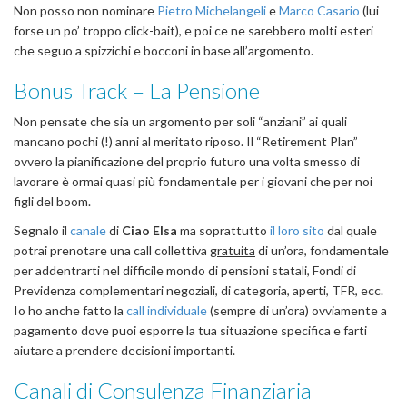
Non posso non nominare
Pietro Michelangeli
e
Marco Casario
(lui
forse un po’ troppo click-bait), e poi ce ne sarebbero molti esteri
che seguo a spizzichi e bocconi in base all’argomento.
Bonus Track – La Pensione
Non pensate che sia un argomento per soli “anziani” ai quali
mancano pochi (!) anni al meritato riposo. Il “Retirement Plan”
ovvero la pianificazione del proprio futuro una volta smesso di
lavorare è ormai quasi più fondamentale per i giovani che per noi
figli del boom.
Segnalo il
canale
di
Ciao Elsa
ma soprattutto
il loro sito
dal quale
potrai prenotare una call collettiva
gratuita
di un’ora, fondamentale
per addentrarti nel difficile mondo di pensioni statali, Fondi di
Previdenza complementari negoziali, di categoria, aperti, TFR, ecc.
Io ho anche fatto la
call individuale
(sempre di un’ora) ovviamente a
pagamento dove puoi esporre la tua situazione specifica e farti
aiutare a prendere decisioni importanti.
Canali di Consulenza Finanziaria