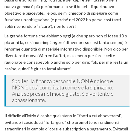
nuova gomma è più performante o se il bokeh di quel nuovo
obiettivo è piacevole… e poi, se mi chiedono di spiegare come
funziona un’obbligazione (e perché nel 2022 ho perso così tanti
soldi ritenendole “sicure”), non lo so??!
La grande fortuna che abbiamo oggi (e che spero non ci fosse 10 o
più anni fa, così non rimpiangerei di aver perso così tanto tempo) è
l’enorme quantità di materiale informativo disponibile. Non dico per
diventare il nuovo Warren Buffet, ma almeno per fare scelte
ragionate e consapevoli, o anche solo per dire: “ok, per me resta un
casino, quindi è giusto farmi aiutare”.
Spoiler: la finanza personale NON è noiosa e
NON è così complicata come ve la dipingono.
Anzi, se presa nel modo giusto, è divertente e
appassionante.
Il difficile all’inizio è capire quali siano le “fonti a cui abbeverarsi”,
evitando i cosiddetti “fuffa‑guru” che promettono rendimenti
straordinari in cambio di corsi e subscription a pagamento. Evitateli