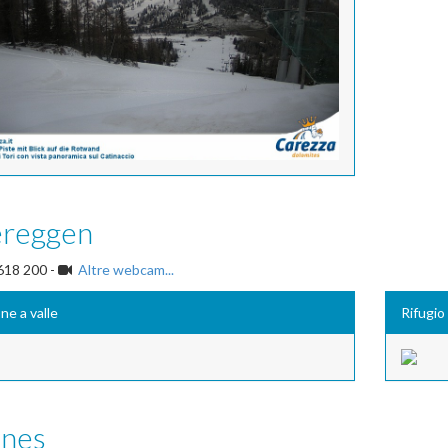
reggen
618 200 -
Altre webcam...
ne a valle
Rifugio
ines