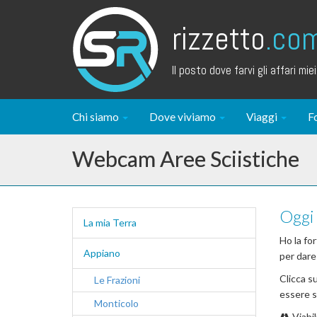
rizzetto
.co
Il posto dove farvi gli affari miei.
Chi siamo
Dove viviamo
Viaggi
F
Webcam Aree Sciistiche
Oggi 
La mia Terra
Ho la for
Appiano
per dare
Clicca s
Le Frazioni
essere si
Monticolo
Viabil