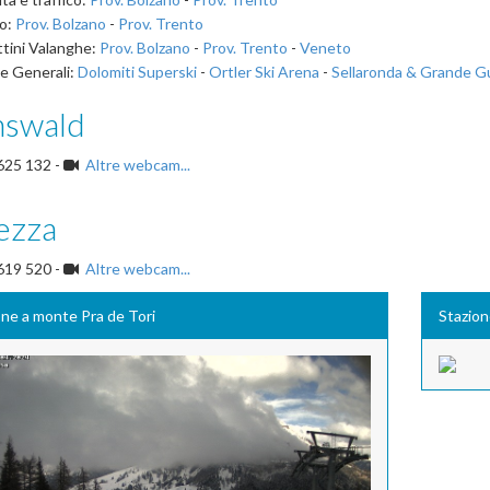
o:
Prov. Bolzano
-
Prov. Trento
ttini Valanghe:
Prov. Bolzano
-
Prov. Trento
-
Veneto
e Generali:
Dolomiti Superski
-
Ortler Ski Arena
-
Sellaronda & Grande G
nswald
625 132 -
Altre webcam...
ezza
619 520 -
Altre webcam...
one a monte Pra de Tori
Stazion