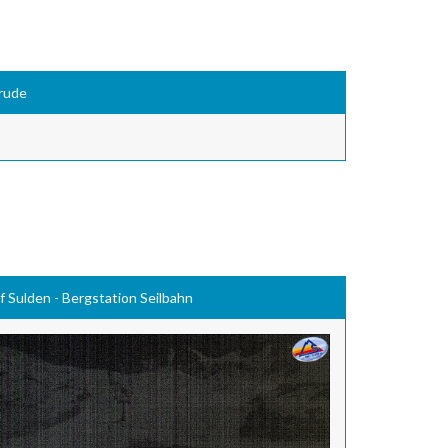
trude
uf Sulden - Bergstation Seilbahn