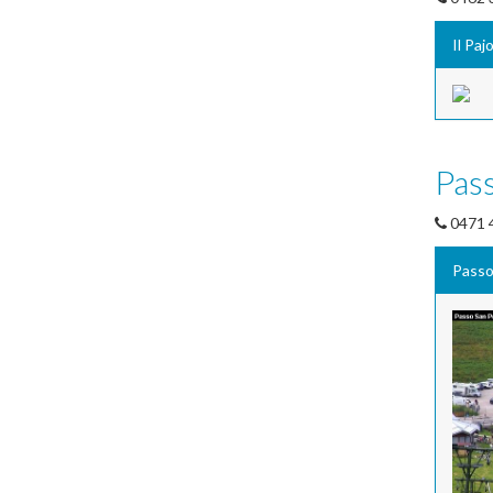
Il Paj
Pass
0471 
Passo