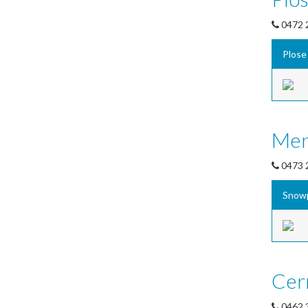
0472 
Plose
Mer
0473 
Snow
Cer
0462 