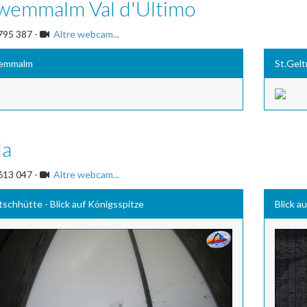
wemmalm Val d'Ultimo
795 387 -
Altre webcam...
emmalm
St.Gel
da
613 047 -
Altre webcam...
tschhütte - Blick auf Königsspitze
Blick a