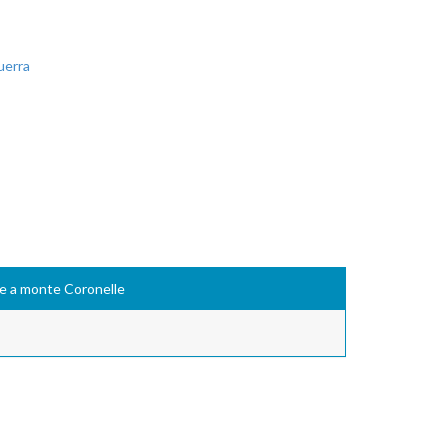
uerra
e a monte Coronelle