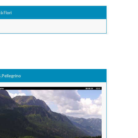
à Fiorì
.Pellegrino