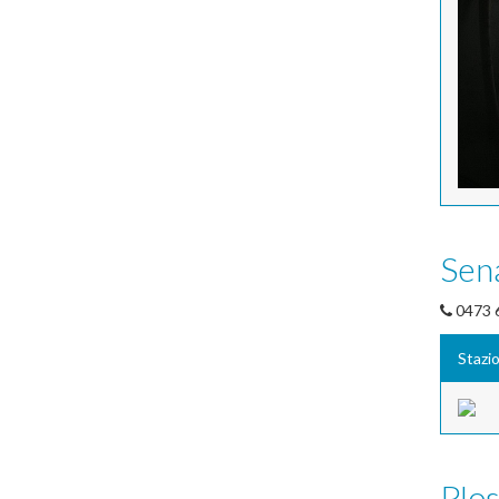
Sen
0473 
Stazi
Plo