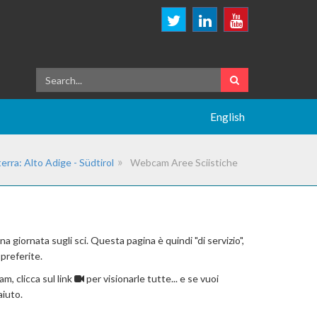
English
terra: Alto Adige - Südtirol
Webcam Aree Sciistiche
a giornata sugli sci. Questa pagina è quindi "di servizio",
preferite.
m, clicca sul link
per visionarle tutte... e se vuoi
aiuto.