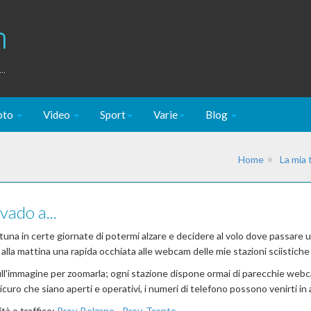
m
..
oto
Video
Sport
Varie
Blog
Home
La mia 
vado a...
tuna in certe giornate di potermi alzare e decidere al volo dove passare un
 alla mattina una rapida occhiata alle webcam delle mie stazioni sciistiche 
ull'immagine per zoomarla; ogni stazione dispone ormai di parecchie webca
curo che siano aperti e operativi, i numeri di telefono possono venirti in 
ità e traffico:
Prov. Bolzano
-
Prov. Trento