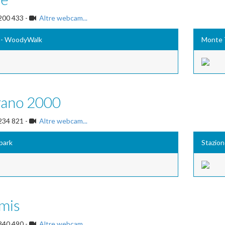
200 433 -
Altre webcam...
 - WoodyWalk
Monte 
ano 2000
234 821 -
Altre webcam...
park
Stazion
mis
340 490 -
Altre webcam...