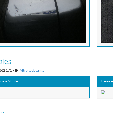
ales
662 171 -
Altre webcam...
one a Monte
Panora
se