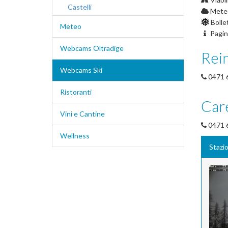
Castelli
Mete
Bolle
Meteo
Pagin
Webcams Oltradige
Rei
Webcams Ski
0471 
Ristoranti
Car
Vini e Cantine
0471 
Wellness
Stazi