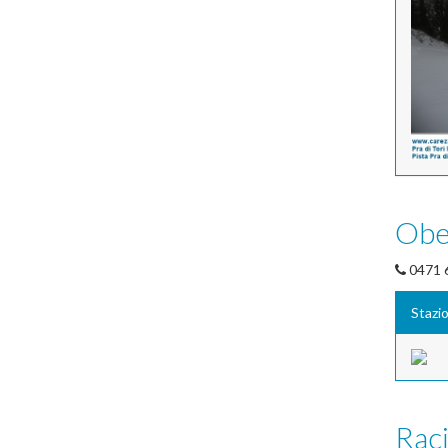
Obe
0471 
Stazio
Rac