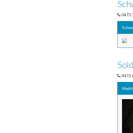
Sch
0473 
Schw
Sol
0473 
Madri