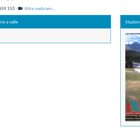
659 153 -
Altre webcam...
ne a valle
Stazio