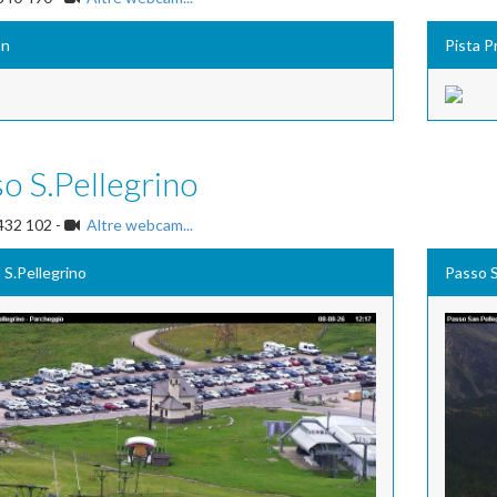
on
Pista Pr
o S.Pellegrino
432 102 -
Altre webcam...
 S.Pellegrino
Passo S