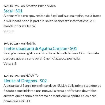
- on Amazon Prime Video
26/01/2026
Steal - S01
A prima vista ero spaventato da 6 episodi su una rapina, ma la trama
è sviluppata bene (a parte le solite sconcezze informatiche) e il
mood Brit ci sta tutto
Voto: 8
- on Netflix
19/01/2026
I sette quadranti di Agatha Christie - S01
Se vi piacciono i gialli vecchio stile o i film alla Knives Out... lasciate
perdere questa serie perché non ci azzecca per nulla
Voto: 6,5
- on NOW Tv
16/01/2026
House of Dragons - S02
A distanza di 3 anni non mi ricordavo NULLA della prima stagione ed
è stato come iniziarne una nuova. La terza per fortuna dovrebbe
arrivare quest'anno e vedremo se mantiene lo spirito epico delle
prime due e di GOT