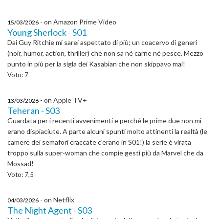
- on Amazon Prime Video
15/03/2026
Young Sherlock - S01
Dai Guy Ritchie mi sarei aspettato di più; un coacervo di generi
(noir, humor, action, thriller) che non sa né carne né pesce. Mezzo
punto in più per la sigla dei Kasabian che non skippavo mai!
Voto: 7
- on Apple TV+
13/03/2026
Teheran - S03
Guardata per i recenti avvenimenti e perché le prime due non mi
erano dispiaciute. A parte alcuni spunti molto attinenti la realtà (le
camere dei semafori craccate c'erano in S01!) la serie è virata
troppo sulla super-woman che compie gesti più da Marvel che da
Mossad!
Voto: 7,5
- on Netflix
04/03/2026
The Night Agent - S03