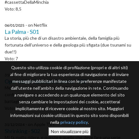
#cassettaDellaMinchia
Voto: 8,5
- on Netflix
06/01/2025
La Palma - S01
La storia, più che di un disastro ambientale, della famiglia più
fortunata dell'universo e della geologa più sfigata (due tsunami su
due!!)
Voto: 7
Questo sito utilizza cookie di profilazione (propri e di altri siti)
al fine di migliorare la tua esperienza di navigazione e di inviare
- on Paramount+
31/12/2024
Operazione Speciale Lioness - S02
messaggi pubblicitari in linea con le preferenze manifestate
Mezzo punto in meno rispetto alla prima stagione per una certa
dall'utente nell'ambito della navigazione in rete. Continuando
confusione di trame che si incrociano nel finale (e per l'ultima
a navigare o accedendo a un qualunque elemento del sito
battaglia dove 1 soldato USA uccide 100 non-USA)
senza cambiare le impostazioni dei cookie, accetterai
Voto: 7,5
implicitamente di ricevere cookie al nostro sito. Maggiori
informazioni sui cookie utilizzati in questo sito sono disponibili
nella
privacy policy
.
- on Apple TV+
31/12/2024
Shrinking - S02
MI fa molto ridere, e questo è quello che deve fare una serie