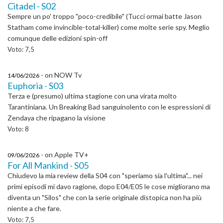
Citadel - S02
Sempre un po' troppo "poco-credibile" (Tucci ormai batte Jason
Statham come invincible-total-killer) come molte serie spy. Meglio
comunque delle edizioni spin-off
Voto: 7,5
- on NOW Tv
14/06/2026
Euphoria - S03
Terza e (presumo) ultima stagione con una virata molto
Tarantiniana. Un Breaking Bad sanguinolento con le espressioni di
Zendaya che ripagano la visione
Voto: 8
- on Apple TV+
09/06/2026
For All Mankind - S05
Chiudevo la mia review della S04 con "speriamo sia l'ultima"... nei
primi episodi mi davo ragione, dopo E04/E05 le cose migliorano ma
diventa un "Silos" che con la serie originale distopica non ha più
niente a che fare.
Voto: 7,5