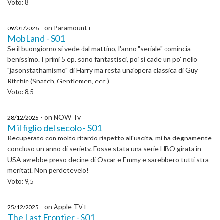
Voto: 8
- on Paramount+
09/01/2026
MobLand - S01
Se il buongiorno si vede dal mattino, l'anno "seriale" comincia
benissimo. I primi 5 ep. sono fantastisci, poi si cade un po' nello
"jasonstathamismo" di Harry ma resta una'opera classica di Guy
Ritchie (Snatch, Gentlemen, ecc.)
Voto: 8,5
- on NOW Tv
28/12/2025
M il figlio del secolo - S01
Recuperato con molto ritardo rispetto all'uscita, mi ha degnamente
concluso un anno di serietv. Fosse stata una serie HBO girata in
USA avrebbe preso decine di Oscar e Emmy e sarebbero tutti stra-
meritati. Non perdetevelo!
Voto: 9,5
- on Apple TV+
25/12/2025
The Last Frontier - S01