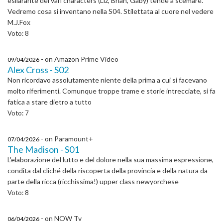
esilarante dei vari characters (Liz, Brian, Gaby) tende a scemare.
Vedremo cosa si inventano nella S04. Stilettata al cuore nel vedere
M.J.Fox
Voto: 8
- on Amazon Prime Video
09/04/2026
Alex Cross - S02
Non ricordavo assolutamente niente della prima a cui si facevano
molto riferimenti. Comunque troppe trame e storie intrecciate, si fa
fatica a stare dietro a tutto
Voto: 7
- on Paramount+
07/04/2026
The Madison - S01
L'elaborazione del lutto e del dolore nella sua massima espressione,
condita dal cliché della riscoperta della provincia e della natura da
parte della ricca (ricchissima!) upper class newyorchese
Voto: 8
- on NOW Tv
06/04/2026