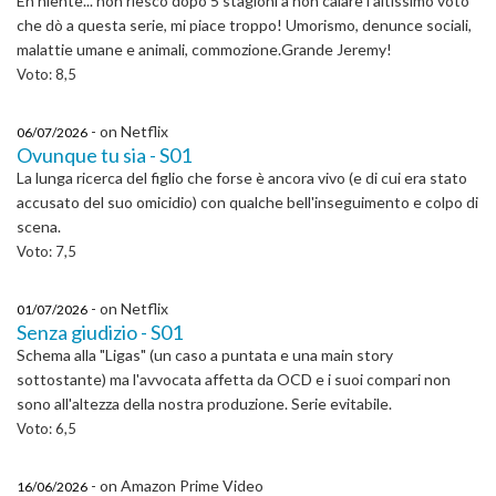
Eh niente... non riesco dopo 5 stagioni a non calare l'altissimo voto
che dò a questa serie, mi piace troppo! Umorismo, denunce sociali,
malattie umane e animali, commozione.Grande Jeremy!
Voto: 8,5
- on Netflix
06/07/2026
Ovunque tu sia - S01
La lunga ricerca del figlio che forse è ancora vivo (e di cui era stato
accusato del suo omicidio) con qualche bell'inseguimento e colpo di
scena.
Voto: 7,5
- on Netflix
01/07/2026
Senza giudizio - S01
Schema alla "Ligas" (un caso a puntata e una main story
sottostante) ma l'avvocata affetta da OCD e i suoi compari non
sono all'altezza della nostra produzione. Serie evitabile.
Voto: 6,5
- on Amazon Prime Video
16/06/2026