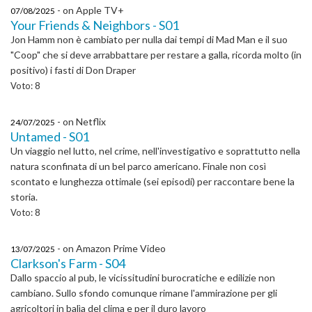
- on Apple TV+
07/08/2025
Your Friends & Neighbors - S01
Jon Hamm non è cambiato per nulla dai tempi di Mad Man e il suo
"Coop" che si deve arrabbattare per restare a galla, ricorda molto (in
positivo) i fasti di Don Draper
Voto: 8
- on Netflix
24/07/2025
Untamed - S01
Un viaggio nel lutto, nel crime, nell'investigativo e soprattutto nella
natura sconfinata di un bel parco americano. Finale non così
scontato e lunghezza ottimale (sei episodi) per raccontare bene la
storia.
Voto: 8
- on Amazon Prime Video
13/07/2025
Clarkson's Farm - S04
Dallo spaccio al pub, le vicissitudini burocratiche e edilizie non
cambiano. Sullo sfondo comunque rimane l'ammirazione per gli
agricoltori in balìa del clima e per il duro lavoro