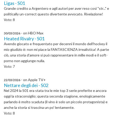
Ligas - S01
Grande credito a Argentero e agli autori per aver reso così "str..." e
politically un-correct questo divertente avvocato. Rivelazione!
Voto: 8
- on HBO Max
30/03/2026
Heated Rivalry - S01
Avendo giocato e frequentato per decenni il mondo dell'hockey il
mio giudizio è: non mi piace la FANTASCIENZA irrealistica! A parte
ciò, una storia d'amore si può rappresentare in mille modi e il soft-
porno non aggiunge nulla.
Voto: 7
- on Apple TV+
22/03/2026
Nettare degli dei - S02
Nel 2024 la S01 era stata tra le mie top 3 serie preferite e ancora
oggi la straconsiglio; questa seconda stagione, enologicamente
parlando è molto scaduta (il vino è solo un piccolo protagonista) e
anche la storia si trascina un po' lentamente.
Voto: 8