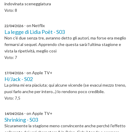
indovinata sceneggiatura
Voto: 8
- on Netflix
22/04/2026
La legge di Lidia Poët - S03
Non c'é due senza tre, avranno detto gli autori, ma forse era meglio
fermarsi al sequel. Apprendo che questa sarà l'ultima stagione e
vista la ripetività, meglio così
Voto: 7
- on Apple TV+
17/04/2026
H/Jack - S02
La prima mi era piaciuta; qui alcune vicende (se evacui mezzo treno,
puoi farlo anche per intero...) lo rendono poco credibile.
Voto: 7,5
- on Apple TV+
14/04/2026
Shrinking - S03
Sicuramente la stagione meno convincente anche perché l'effetto