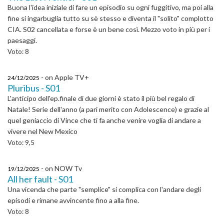
Buona l'idea iniziale di fare un episodio su ogni fuggitivo, ma poi alla
fine si ingarbuglia tutto su sè stesso e diventa il "solito" complotto
CIA. S02 cancellata e forse è un bene così. Mezzo voto in più per i
paesaggi.
Voto: 8
- on Apple TV+
24/12/2025
Pluribus - S01
L'anticipo dell'ep.finale di due giorni è stato il più bel regalo di
Natale! Serie dell'anno (a pari merito con Adolescence) e grazie al
quel geniaccio di Vince che ti fa anche venire voglia di andare a
vivere nel New Mexico
Voto: 9,5
- on NOW Tv
19/12/2025
All her fault - S01
Una vicenda che parte "semplice" si complica con l'andare degli
episodi e rimane avvincente fino a alla fine.
Voto: 8