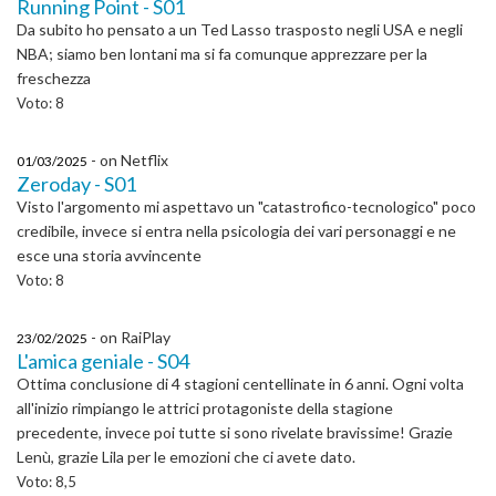
Running Point - S01
Da subito ho pensato a un Ted Lasso trasposto negli USA e negli
NBA; siamo ben lontani ma si fa comunque apprezzare per la
freschezza
Voto: 8
- on Netflix
01/03/2025
Zeroday - S01
Visto l'argomento mi aspettavo un "catastrofico-tecnologico" poco
credibile, invece si entra nella psicologia dei vari personaggi e ne
esce una storia avvincente
Voto: 8
- on RaiPlay
23/02/2025
L'amica geniale - S04
Ottima conclusione di 4 stagioni centellinate in 6 anni. Ogni volta
all'inizio rimpiango le attrici protagoniste della stagione
precedente, invece poi tutte si sono rivelate bravissime! Grazie
Lenù, grazie Lila per le emozioni che ci avete dato.
Voto: 8,5