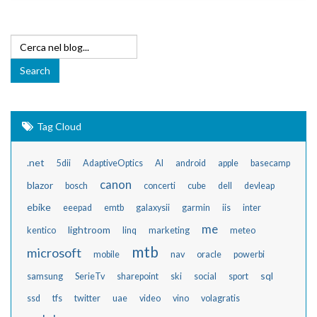
Tag Cloud
.net
5dii
AdaptiveOptics
AI
android
apple
basecamp
canon
blazor
bosch
concerti
cube
dell
devleap
ebike
eeepad
emtb
galaxysii
garmin
iis
inter
me
lightroom
kentico
linq
marketing
meteo
mtb
microsoft
mobile
nav
oracle
powerbi
sql
samsung
SerieTv
sharepoint
ski
social
sport
ssd
tfs
twitter
uae
video
vino
volagratis