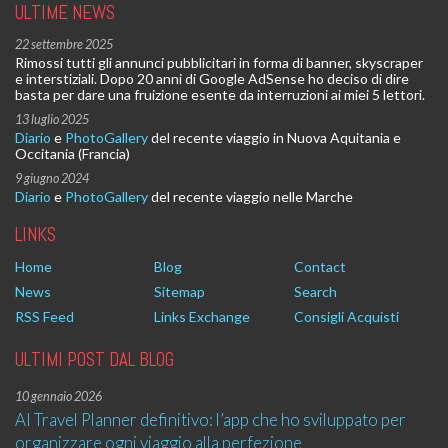
ULTIME NEWS
22 settembre 2025
Rimossi tutti gli annunci pubblicitari in forma di banner, skyscraper
e interstiziali. Dopo 20 anni di Google AdSense ho deciso di dire
basta per dare una fruizione esente da interruzioni ai miei 5 lettori.
13 luglio 2025
Diario
e
PhotoGallery
del recente viaggio in Nuova Aquitania e
Occitania (Francia)
9 giugno 2024
Diario
e
PhotoGallery
del recente viaggio nelle Marche
LINKS
Home
Blog
Contact
News
Sitemap
Search
RSS Feed
Links Exchange
Consigli Acquisti
ULTIMI POST DAL BLOG
10 gennaio 2026
AI Travel Planner definitivo: l’app che ho sviluppato per
organizzare ogni viaggio alla perfezione