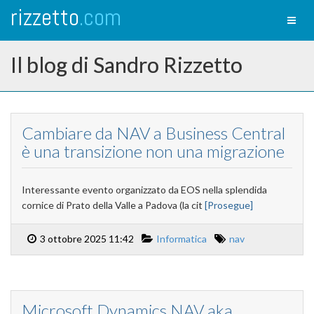
rizzetto
.com
Toggl
naviga
Il blog di Sandro Rizzetto
Cambiare da NAV a Business Central
è una transizione non una migrazione
Interessante evento organizzato da EOS nella splendida
cornice di Prato della Valle a Padova (la cit
[Prosegue]
3 ottobre 2025 11:42
Informatica
nav
Microsoft Dynamics NAV aka