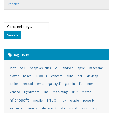
kentico
Tag Cloud
.net
5dii
AdaptiveOptics
AI
android
apple
basecamp
canon
blazor
bosch
concerti
cube
dell
devleap
ebike
eeepad
emtb
galaxysii
garmin
iis
inter
me
lightroom
kentico
linq
marketing
meteo
mtb
microsoft
mobile
nav
oracle
powerbi
sql
samsung
SerieTv
sharepoint
ski
social
sport