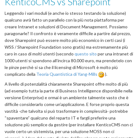
KenticoCMS vs Sharepoint
Leggendo i vari moduli (e anche io stesso testando la soluzione)
qualcuno avrà fatto un parallelo con la più nota piattaforma per
creare Intranet e soluzioni di Document Management. Possiamo
paragonarle? Il confronto è veramente difficile a partire dal prezzo,
dove Sharepoint può essere molto più economico in certi casi (i
WSS / Sharepoint Foundation sono gratis) ma estremamente più
caro in caso di molti utenti (secondo
questo sito
per una intranet di
1000 utenti si spendono all’incirca 80.000 euro, ma prendetelo con
le pinze perchè si sa che il licensing di Microsoft è molto piú
complicato della
Teoria Quantistica di Yang-Mills
).
A livello di potenzialità chiaramente Sharepoint offre molto di più
(ad esempio tutta la parte di Business Intelligence disponibile nella
versione Enterprise) e ormai è un ambiente talmente vasto che è
difficile considerarlo come un’applicazione. E forse proprio questa
vastità -che talvolta si può trasformare in complessità- potrebbe
“spaventare” qualcuno del reparto IT e fargli preferire una
soluzione più semplice da gestire (per installare KenticoCMS non ci
vuole certo un sistemista, per una soluzione MOSS non ci