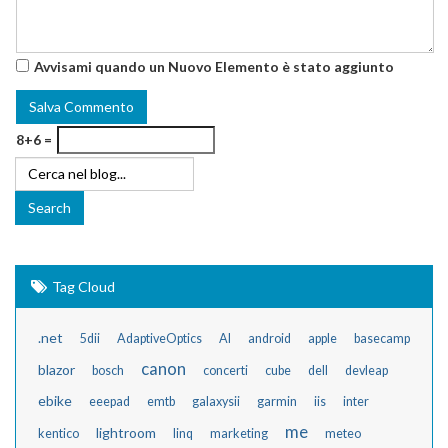
Avvisami quando un Nuovo Elemento è stato aggiunto
8+6 =
Tag Cloud
.net
5dii
AdaptiveOptics
AI
android
apple
basecamp
canon
blazor
bosch
concerti
cube
dell
devleap
ebike
eeepad
emtb
galaxysii
garmin
iis
inter
me
lightroom
kentico
linq
marketing
meteo