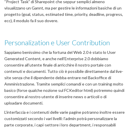
“Project Task” di Sharepoint che seppur semplici almeno
visualizzano un Gannt, ma per gestire le informazioni basiche di un
progetto (goal, status, estimated time, priority, deadline, progress,
ecc), il modulo fa il suo dovere.
Personalization e User Contribution
Sappiamo benissimo che la fortuna del Web 2.0 è stato lo User
Generated Content, e anche nell’Enterprise 2.0 dobbiamo
consentire all’utente finale di arricchire il nostro portale con
contenuti e documenti. Tutto ciò è possibile direttamente dal live-
site senza che il dipendente debba entrare nel Backoffice di
Amministrazione. Tramite semplici comandi e con un training molto
basico (forse qualche nozione sul FCKeditor html) potremmo quindi
consentire al nostro utente di inserire news o articoli o di
uploadare documenti.
L’interfaccia e i contenuti delle varie pagine potranno inoltre essere
customizzati secondo i vari livelli: l’admin potrà personalizzare la
parte corporate, i capi-settore i loro department, i responsabili