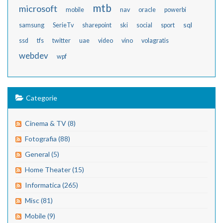
mtb
microsoft
mobile
nav
oracle
powerbi
sql
samsung
SerieTv
sharepoint
ski
social
sport
ssd
tfs
twitter
uae
video
vino
volagratis
webdev
wpf
Categorie
Cinema & TV (8)
Fotografia (88)
General (5)
Home Theater (15)
Informatica (265)
Misc (81)
Mobile (9)