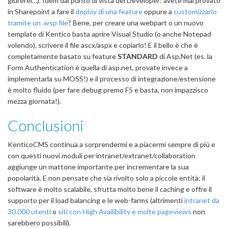
giurerei…). Idem dal punto di vista del Developer: avete mai provato
in Sharepoint a fare il
deploy di una feature
oppure a
customizzarlo
tramite un .wsp file
? Bene, per creare una webpart o un nuovo
template di Kentico basta aprire Visual Studio (o anche Notepad
volendo), scrivere il file ascx/aspx e copiarlo! E il bello è che è
completamente basato su feature
STANDARD
di Asp.Net (es. la
Form Authentication è quella di asp.net, provate invece a
implementarla su MOSS!) e il processo di integrazione/estensione
è molto fluido (per fare debug premo F5 e basta, non impazzisco
mezza giornata!).
Conclusioni
KenticoCMS continua a sorprendermi e a piacermi sempre di piú e
con questi nuovi moduli per intranet/extranet/collaboration
aggiunge un mattone importante per incrementare la sua
popolarità. E non pensate che sia rivolto solo a piccole entità; il
software è molto scalabile, sfrutta molto bene il caching e offre il
supporto per il load balancing e le web-farms (altrimenti
intranet da
30.000 utenti
o
siti con High Availibility e molte pageviews
non
sarebbero possibili).