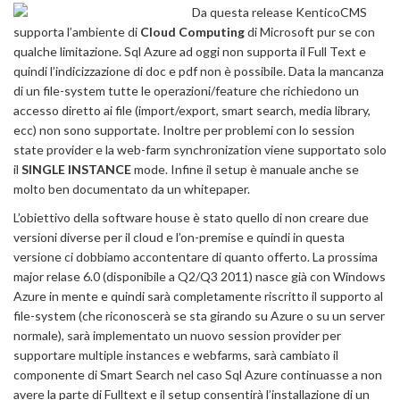
Da questa release KenticoCMS
supporta l’ambiente di
Cloud Computing
di Microsoft pur se con
qualche limitazione. Sql Azure ad oggi non supporta il Full Text e
quindi l’indicizzazione di doc e pdf non è possibile. Data la mancanza
di un file-system tutte le operazioni/feature che richiedono un
accesso diretto ai file (import/export, smart search, media library,
ecc) non sono supportate. Inoltre per problemi con lo session
state provider e la web-farm synchronization viene supportato solo
il
SINGLE INSTANCE
mode. Infine il setup è manuale anche se
molto ben documentato da un whitepaper.
L’obiettivo della software house è stato quello di non creare due
versioni diverse per il cloud e l’on-premise e quindi in questa
versione ci dobbiamo accontentare di quanto offerto. La prossima
major relase 6.0 (disponibile a Q2/Q3 2011) nasce già con Windows
Azure in mente e quindi sarà completamente riscritto il supporto al
file-system (che riconoscerà se sta girando su Azure o su un server
normale), sarà implementato un nuovo session provider per
supportare multiple instances e webfarms, sarà cambiato il
componente di Smart Search nel caso Sql Azure continuasse a non
avere la parte di Fulltext e il setup consentirà l’installazione di un