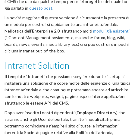
il CMS che uso da qualche tempo per i miei progetti e del quale ho
già parlato in
questo post
.
La novità maggiore di questa versione è sicuramente la presenza di
un modulo per costruirsi rapidamente una intranet aziendale.
Nell’ottica dell’
Enterprise 2.0
, sfruttando molti
moduli già esistenti
(il Content Management ovviamente, ma anche forum, blog, wiki,
boards, news, events, media library, ecc) ci si può costruire in pochi
clic una intranet out-of-the-box.
Intranet Solution
Il template “Intranet” che possiamo scegliere durante il setup ci
installerà una soluzione che copre molte delle esigenze di una tipica
intranet aziendale e che comunque potremmo andare ad arricchire
con le nostre webparts, widget, pagine aspx o intere applicazioni
sfruttando le estese API del CMS.
Dopo aver inserito i nostri dipendenti (
Employee Directory
) che
saranno anche gli User del portale, tramite i moduli citati prima
potremmo cominciare a riempire il sito di tutte le informazioni
inerenti la Società: pagine relative alla Politica dell’azienda,