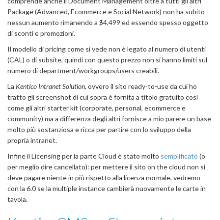
comprende anche il Document Management oltre a tutti gli altri
Package (Advanced, Ecommerce e Social Network) non ha subito
nessun aumento rimanendo a $4,499 ed essendo spesso oggetto
di sconti e promozioni.
Il modello di pricing come si vede non è legato al numero di utenti
(CAL) o di subsite, quindi con questo prezzo non si hanno limiti sul
numero di department/workgroups/users creabili.
La
Kentico Intranet Solution
, ovvero il sito ready-to-use da cui ho
tratto gli screenshot di cui sopra è fornita a titolo gratuito così
come gli altri starter kit (corporate, personal, ecommerce e
community) ma a differenza degli altri fornisce a mio parere un base
molto più sostanziosa e ricca per partire con lo sviluppo della
propria intranet.
Infine il Licensing per la parte Cloud è stato molto
semplificato
(o
per meglio dire cancellato): per mettere il sito on the cloud non si
deve pagare niente in più rispetto alla licenza normale, vedremo
con la 6.0 se la multiple instance cambierà nuovamente le carte in
tavola.