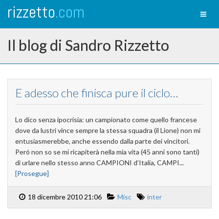
rizzetto
.com
Toggl
naviga
Il blog di Sandro Rizzetto
E adesso che finisca pure il ciclo…
Lo dico senza ipocrisia: un campionato come quello francese
dove da lustri vince sempre la stessa squadra (il Lione) non mi
entusiasmerebbe, anche essendo dalla parte dei vincitori.
Peró non so se mi ricapiterà nella mia vita (45 anni sono tanti)
di urlare nello stesso anno CAMPIONI d’Italia, CAMPI...
[Prosegue]
18 dicembre 2010 21:06
Misc
inter