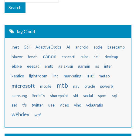
Tag Cloud
.net
5dii
AdaptiveOptics
AI
android
apple
basecamp
canon
blazor
bosch
concerti
cube
dell
devleap
ebike
eeepad
emtb
galaxysii
garmin
iis
inter
me
lightroom
kentico
linq
marketing
meteo
mtb
microsoft
mobile
nav
oracle
powerbi
sql
samsung
SerieTv
sharepoint
ski
social
sport
ssd
tfs
twitter
uae
video
vino
volagratis
webdev
wpf