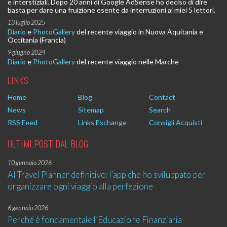
e interstiziali. Dopo 20 anni di Google AdSense ho deciso di dire
basta per dare una fruizione esente da interruzioni ai miei 5 lettori.
13 luglio 2025
Diario
e
PhotoGallery
del recente viaggio in Nuova Aquitania e
Occitania (Francia)
9 giugno 2024
Diario
e
PhotoGallery
del recente viaggio nelle Marche
LINKS
Home
Blog
Contact
News
Sitemap
Search
RSS Feed
Links Exchange
Consigli Acquisti
ULTIMI POST DAL BLOG
10 gennaio 2026
AI Travel Planner definitivo: l’app che ho sviluppato per
organizzare ogni viaggio alla perfezione
6 gennaio 2026
Perché è fondamentale l’Educazione Finanziaria