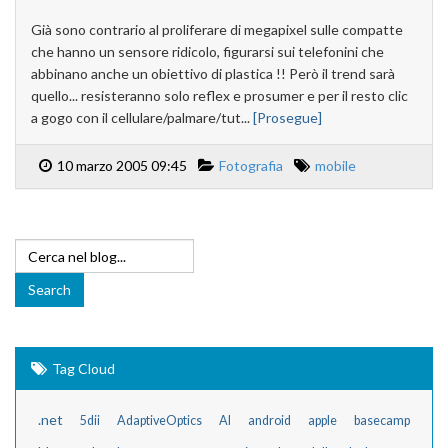
Già sono contrario al proliferare di megapixel sulle compatte
che hanno un sensore ridicolo, figurarsi sui telefonini che
abbinano anche un obiettivo di plastica !! Però il trend sarà
quello... resisteranno solo reflex e prosumer e per il resto clic
a gogo con il cellulare/palmare/tut...
[Prosegue]
10 marzo 2005 09:45
Fotografia
mobile
Tag Cloud
.net
5dii
AdaptiveOptics
AI
android
apple
basecamp