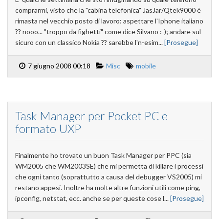
comprarmi, visto che la "cabina telefonica" JasJar/Qtek9000 è
rimasta nel vecchio posto di lavoro: aspettare l'Iphone italiano
?? nooo... "troppo da fighetti" come dice Silvano :-); andare sul
sicuro con un classico Nokia ?? sarebbe l'n-esim...
[Prosegue]
7 giugno 2008 00:18
Misc
mobile
Task Manager per Pocket PC e
formato UXP
Finalmente ho trovato un buon Task Manager per PPC (sia
WM2005 che WM2003SE) che mi permetta di killare i processi
che ogni tanto (soprattutto a causa del debugger VS2005) mi
restano appesi. Inoltre ha molte altre funzioni utili come ping,
ipconfig, netstat, ecc. anche se per queste cose l...
[Prosegue]