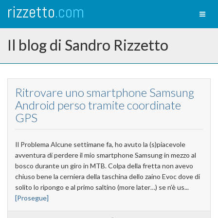
rizzetto
.com
Toggl
naviga
Il blog di Sandro Rizzetto
Ritrovare uno smartphone Samsung
Android perso tramite coordinate
GPS
Il Problema Alcune settimane fa, ho avuto la (s)piacevole
avventura di perdere il mio smartphone Samsung in mezzo al
bosco durante un giro in MTB. Colpa della fretta non avevo
chiuso bene la cerniera della taschina dello zaino Evoc dove di
solito lo ripongo e al primo saltino (more later…) se n’è us...
[Prosegue]