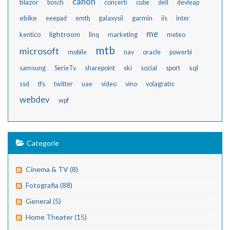
canon
blazor
bosch
concerti
cube
dell
devleap
ebike
eeepad
emtb
galaxysii
garmin
iis
inter
me
lightroom
kentico
linq
marketing
meteo
mtb
microsoft
mobile
nav
oracle
powerbi
sql
samsung
SerieTv
sharepoint
ski
social
sport
ssd
tfs
twitter
uae
video
vino
volagratis
webdev
wpf
Categorie
Cinema & TV (8)
Fotografia (88)
General (5)
Home Theater (15)