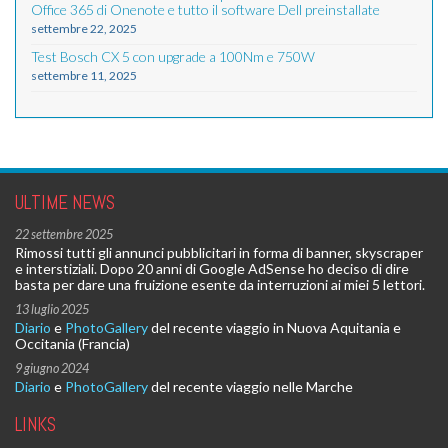
Office 365 di Onenote e tutto il software Dell preinstallate
settembre 22, 2025
Test Bosch CX 5 con upgrade a 100Nm e 750W
settembre 11, 2025
ULTIME NEWS
22 settembre 2025
Rimossi tutti gli annunci pubblicitari in forma di banner, skyscraper
e interstiziali. Dopo 20 anni di Google AdSense ho deciso di dire
basta per dare una fruizione esente da interruzioni ai miei 5 lettori.
13 luglio 2025
Diario
e
PhotoGallery
del recente viaggio in Nuova Aquitania e
Occitania (Francia)
9 giugno 2024
Diario
e
PhotoGallery
del recente viaggio nelle Marche
LINKS