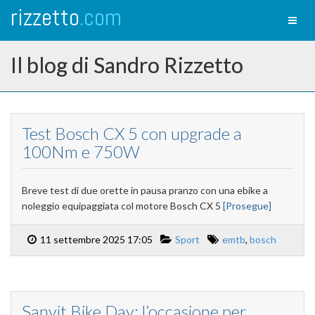
rizzetto
.com
Toggl
naviga
Il blog di Sandro Rizzetto
Test Bosch CX 5 con upgrade a
100Nm e 750W
Breve test di due orette in pausa pranzo con una ebike a
noleggio equipaggiata col motore Bosch CX 5
[Prosegue]
11 settembre 2025 17:05
Sport
emtb
,
bosch
Sanvit Bike Day: l’occasione per