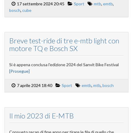
17 settembre 2024 20:45
Sport
mtb
,
emtb
,
bosch
,
cube
Breve test-ride di tre e-mtb light con
motore TQ e Bosch SX
Si è appena conclusa l'edizione 2024 del Sanvit Bike Festival
[Prosegue]
7 aprile 2024 18:40
Sport
emtb
,
mtb
,
bosch
Il mio 2023 di E-MTB
Consueto recap di fine anno per tirare le fila di quello che