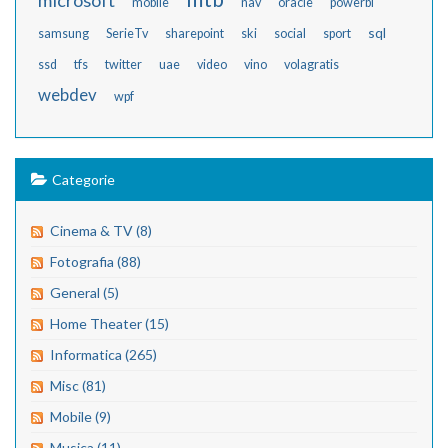
microsoft
mobile
nav
oracle
powerbi
sql
samsung
SerieTv
sharepoint
ski
social
sport
ssd
tfs
twitter
uae
video
vino
volagratis
webdev
wpf
Categorie
Cinema & TV (8)
Fotografia (88)
General (5)
Home Theater (15)
Informatica (265)
Misc (81)
Mobile (9)
Musica (11)