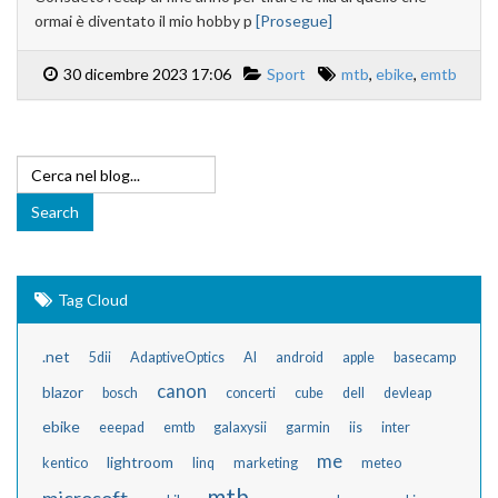
ormai è diventato il mio hobby p
[Prosegue]
30 dicembre 2023 17:06
Sport
mtb
,
ebike
,
emtb
Tag Cloud
.net
5dii
AdaptiveOptics
AI
android
apple
basecamp
canon
blazor
bosch
concerti
cube
dell
devleap
ebike
eeepad
emtb
galaxysii
garmin
iis
inter
me
lightroom
kentico
linq
marketing
meteo
mtb