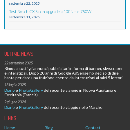
settembre 22, 2025
Test Bosch CX 5 con upgrade a 100Nm e 750W
settembre 11, 2025
ULTIME NEWS
22 settembre 2025
Rimossi tutti gli annunci pubblicitari in forma di banner, skyscraper
e interstiziali. Dopo 20 anni di Google AdSense ho deciso di dire
basta per dare una fruizione esente da interruzioni ai miei 5 lettori.
13 luglio 2025
Diario
e
PhotoGallery
del recente viaggio in Nuova Aquitania e
Occitania (Francia)
9 giugno 2024
Diario
e
PhotoGallery
del recente viaggio nelle Marche
LINKS
Home
Blog
Contact