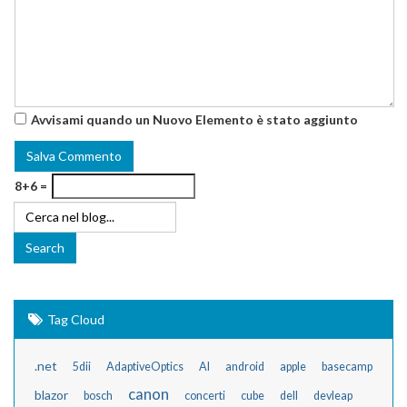
Avvisami quando un Nuovo Elemento è stato aggiunto
8+6 =
Tag Cloud
.net
5dii
AdaptiveOptics
AI
android
apple
basecamp
canon
blazor
bosch
concerti
cube
dell
devleap