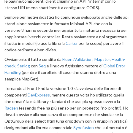
le pagine/componenti client chiamino un API “interna” con lo
stesso URI (meno sbattimenti a configurare CORS).
Sempre per motivi didattici ho comunque sviluppato anche delle api
stand-alone ovviamente in formato Minimal-API che con la
versione 8 hanno secondo me raggiunto la maturità necessaria per
soppiantare i vecchi controller. Resta ovviamente a noi organizzare
il tutto in moduli (io uso la libreria
Carter
per lo scopo) per avere il
codice ordinato e ben diviso.
Ovviamente il tutto condito da
FluentValidation
,
Mapster
,
Health-
check
,
Serilog
con
Seq
e il nuovo fighissimo motore di
Global Error
Handling
(per dire il corollario di cose che stanno dietro a una
semplice MapGet).
Tornando al Front End la versione 1.0 si avvaleva delle librerie di
componenti
DevExpress
, mentre questa volta ho utilizzato quella
che ormai è la mia library standard che uso più spesso ovvero la
Radzen
(essendo free ha più senso per un progetto “no-profit”). Ho
dovuto ovviare alla mancanza di un componente che simulasse la
OptGroup della select html (una dropdown con in gruppi in pratica)
rivolgendomi alla libreria commerciale
Syncfusion
che sul mercato è