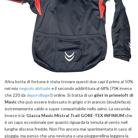
Altra botta di fortuna è stata trovare questi due capi il primo al 50%
nel mio
negozio abituale
e il secondo addirittura al 68% (70€ invece
che 220 da
deporvillage
!) online. Si tratta di un
gilet in primeloft di
Mavic
che può essere indossato in grigio o in arancio (doubleface)
estremamente caldo e super compattabile nello zaino. La seconda
invece è la
Giacca Mavic Mistral Trail GORE-TEX INFINIUM
che
è un capo eccezionale per quanto riguarda la tenuta al vento nell
lunghe discese fredde. Non l'ho ancora mai sperimentata in caso di
pioggia, ma penso che una nevicata o una pioggerellina leggera la