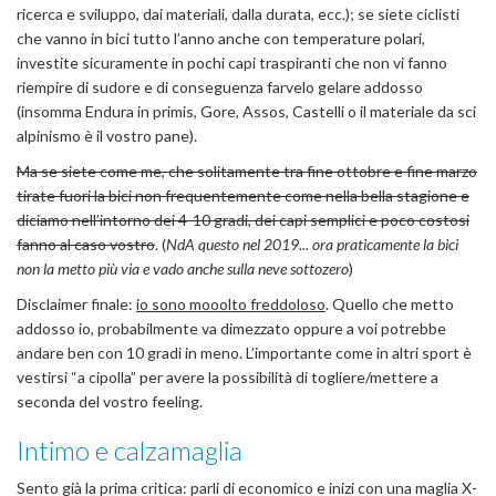
ricerca e sviluppo, dai materiali, dalla durata, ecc.); se siete ciclisti
che vanno in bici tutto l’anno anche con temperature polari,
investite sicuramente in pochi capi traspiranti che non vi fanno
riempire di sudore e di conseguenza farvelo gelare addosso
(insomma Endura in primis, Gore, Assos, Castelli o il materiale da sci
alpinismo è il vostro pane).
Ma se siete come me, che solitamente tra fine ottobre e fine marzo
tirate fuori la bici non frequentemente come nella bella stagione e
diciamo nell’intorno dei 4-10 gradi, dei capi semplici e poco costosi
fanno al caso vostro
. (
NdA questo nel 2019... ora praticamente la bici
non la metto più via e vado anche sulla neve sottozero
)
Disclaimer finale:
io sono mooolto freddoloso
. Quello che metto
addosso io, probabilmente va dimezzato oppure a voi potrebbe
andare ben con 10 gradi in meno. L’importante come in altri sport è
vestirsi “a cipolla” per avere la possibilità di togliere/mettere a
seconda del vostro feeling.
Intimo e calzamaglia
Sento già la prima critica: parli di economico e inizi con una maglia X-