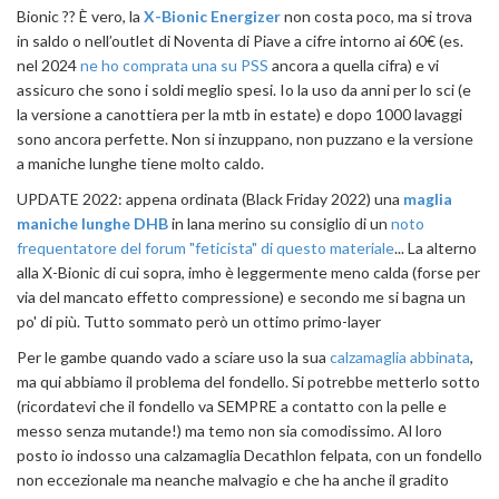
Bionic ?? È vero, la
X-Bionic Energizer
non costa poco, ma si trova
in saldo o nell’outlet di Noventa di Piave a cifre intorno ai 60€ (es.
nel 2024
ne ho comprata una su PSS
ancora a quella cifra) e vi
assicuro che sono i soldi meglio spesi. Io la uso da anni per lo sci (e
la versione a canottiera per la mtb in estate) e dopo 1000 lavaggi
sono ancora perfette. Non si inzuppano, non puzzano e la versione
a maniche lunghe tiene molto caldo.
UPDATE 2022: appena ordinata (Black Friday 2022) una
maglia
maniche lunghe DHB
in lana merino su consiglio di un
noto
frequentatore del forum "feticista" di questo materiale
... La alterno
alla X-Bionic di cui sopra, imho è leggermente meno calda (forse per
via del mancato effetto compressione) e secondo me si bagna un
po' di più. Tutto sommato però un ottimo primo-layer
Per le gambe quando vado a sciare uso la sua
calzamaglia abbinata
,
ma qui abbiamo il problema del fondello. Si potrebbe metterlo sotto
(ricordatevi che il fondello va SEMPRE a contatto con la pelle e
messo senza mutande!) ma temo non sia comodissimo. Al loro
posto io indosso una calzamaglia Decathlon felpata, con un fondello
non eccezionale ma neanche malvagio e che ha anche il gradito