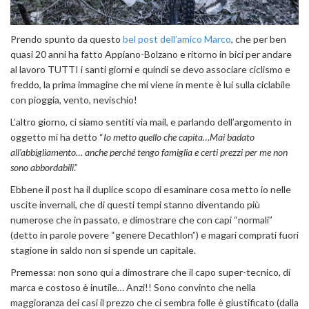
Prendo spunto da questo
bel post dell’amico Marco
, che per ben
quasi 20 anni ha fatto Appiano-Bolzano e ritorno in bici per andare
al lavoro TUTTI i santi giorni e quindi se devo associare ciclismo e
freddo, la prima immagine che mi viene in mente è lui sulla ciclabile
con pioggia, vento, nevischio!
L’altro giorno, ci siamo sentiti via mail, e parlando dell’argomento in
oggetto mi ha detto “
Io metto quello che capita…Mai badato
all'abbigliamento… anche perché tengo famiglia e certi prezzi per me non
sono abbordabili
.”
Ebbene il post ha il duplice scopo di esaminare cosa metto io nelle
uscite invernali, che di questi tempi stanno diventando più
numerose che in passato, e dimostrare che con capi “normali”
(detto in parole povere “genere Decathlon”) e magari comprati fuori
stagione in saldo non si spende un capitale.
Premessa: non sono qui a dimostrare che il capo super-tecnico, di
marca e costoso è inutile… Anzi!! Sono convinto che nella
maggioranza dei casi il prezzo che ci sembra folle è giustificato (dalla