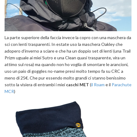
La parte superiore della faccia invece la copro con una maschera da
sci con lenti trasparenti. In estate uso la maschera Oakley che
adopero d’inverno a sciare e che ha un doppio set di lenti (una Trail
Prizm uguale ai miei Sutro e una Clean quasi trasparente, vira un
attimo sul rosa) ma quando non ho voglia di smontare le arancioni,
uso un paio di goggles no-name presi molto tempo fa su CRC a
meno di 25€. Che pur essendo molto grandi ci stanno benissimo
sotto la visiera di entrambi i miei
caschi MET
(
il Roam
e il
Parachute
MCR
)