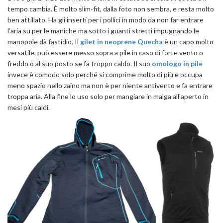
tempo cambia. È molto slim-fit, dalla foto non sembra, e resta molto
ben attillato. Ha gli inserti per i pollici in modo da non far entrare
l’aria su per le maniche ma sotto i guanti stretti impugnando le
manopole dà fastidio. Il
gilet in neoprene Quecha
è un capo molto
versatile, può essere messo sopra a pile in caso di forte vento o
freddo o al suo posto se fa troppo caldo. Il suo
omologo in pile
invece è comodo solo perché si comprime molto di più e occupa
meno spazio nello zaino ma non è per niente antivento e fa entrare
troppa aria. Alla fine lo uso solo per mangiare in malga all'aperto in
mesi più caldi.