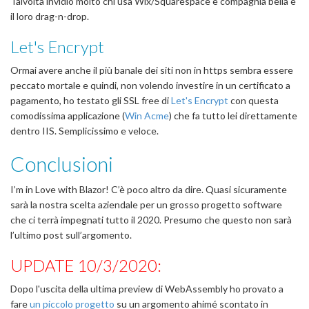
Talvolta invidio molto chi usa Wix/Squarespace e compagnia bella e
il loro drag-n-drop.
Let's Encrypt
Ormai avere anche il più banale dei siti non in https sembra essere
peccato mortale e quindi, non volendo investire in un certificato a
pagamento, ho testato gli SSL free di
Let's Encrypt
con questa
comodissima applicazione (
Win Acme
) che fa tutto lei direttamente
dentro IIS. Semplicissimo e veloce.
Conclusioni
I’m in Love with Blazor! C’è poco altro da dire. Quasi sicuramente
sarà la nostra scelta aziendale per un grosso progetto software
che ci terrà impegnati tutto il 2020. Presumo che questo non sarà
l’ultimo post sull’argomento.
UPDATE 10/3/2020:
Dopo l'uscita della ultima preview di WebAssembly ho provato a
fare
un piccolo progetto
su un argomento ahimé scontato in