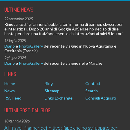
ULTIME NEWS
22 settembre 2025
Rimossi tutti gli annunci pubblicitari in forma di banner, skyscraper
e interstiziali. Dopo 20 anni di Google AdSense ho deciso di dire
basta per dare una fruizione esente da interruzioni ai miei 5 lettori.
13 luglio 2025
Diario
e
PhotoGallery
del recente viaggio in Nuova Aquitania e
Occitania (Francia)
9 giugno 2024
Diario
e
PhotoGallery
del recente viaggio nelle Marche
LINKS
Home
Blog
Contact
News
Sitemap
Search
RSS Feed
Links Exchange
Consigli Acquisti
ULTIMI POST DAL BLOG
10 gennaio 2026
AI Travel Planner definitivo: l’app che ho sviluppato per