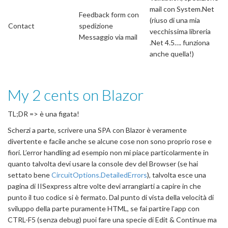
mail con System.Net
Feedback form con
(riuso di una mia
Contact
spedizione
vecchissima libreria
Messaggio via mail
.Net 4.5…. funziona
anche quella!)
My 2 cents on Blazor
TL;DR => è una figata!
Scherzi a parte, scrivere una SPA con Blazor è veramente
divertente e facile anche se alcune cose non sono proprio rose e
fiori. L’error handling ad esempio non mi piace particolarmente in
quanto talvolta devi usare la console dev del Browser (se hai
settato bene
CircuitOptions.DetailedErrors
), talvolta esce una
pagina di IISexpress altre volte devi arrangiarti a capire in che
punto il tuo codice si è fermato. Dal punto di vista della velocità di
sviluppo della parte puramente HTML, se fai partire l’app con
CTRL-F5 (senza debug) puoi fare una specie di Edit & Continue ma