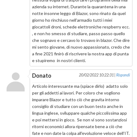
azienda su internet. Durante la quarantena in una
notte insonne leggo di Blazor, sono rinato da quel
giorno ho rinchiuso nell'armadio tutti i miei
giocattoli droni, schede elettroniche respberry ecc.
, e non ho smesso di studiare, passo passo quello
che sognavo e cercavo lo trovavo in blazor. Che dire
mi sento giovane, di nuovo appassionato, credo che
a fine 2021 finirò di riscrivere la nostra app di punta
e stupiremo in nostri clienti.
Donato
20/02/2022 10:22:31 |
Rispondi
Articolo interessante ma (spiace dirlo) adatto solo
per gli addetti ai lavori. Per coloro che vogliono
imparare Blazor e tutto ciò che gravita intorno
consiglio di studiare con un buon testo anche in
lingua inglese, sviluppare qualche piccolissima app
e poi mettersi in gioco. Se non vi sono sostanziosi
ritorni economici allora ripensate bene a ciò che
fate e non date la colpa all'evoluzione veloce dell'IT.