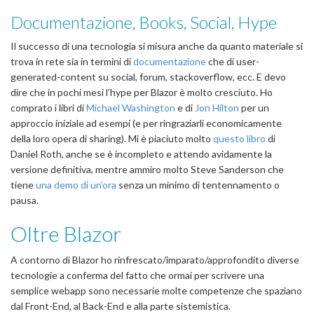
Documentazione, Books, Social, Hype
Il successo di una tecnologia si misura anche da quanto materiale si
trova in rete sia in termini di
documentazione
che di user-
generated-content su social, forum, stackoverflow, ecc. E devo
dire che in pochi mesi l’hype per Blazor è molto cresciuto. Ho
comprato i libri di
Michael Washington
e di
Jon Hilton
per un
approccio iniziale ad esempi (e per ringraziarli economicamente
della loro opera di sharing). Mi è piaciuto molto
questo libro
di
Daniel Roth, anche se è incompleto e attendo avidamente la
versione definitiva, mentre ammiro molto Steve Sanderson che
tiene
una demo di un’ora
senza un minimo di tentennamento o
pausa.
Oltre Blazor
A contorno di Blazor ho rinfrescato/imparato/approfondito diverse
tecnologie a conferma del fatto che ormai per scrivere una
semplice webapp sono necessarie molte competenze che spaziano
dal Front-End, al Back-End e alla parte sistemistica.