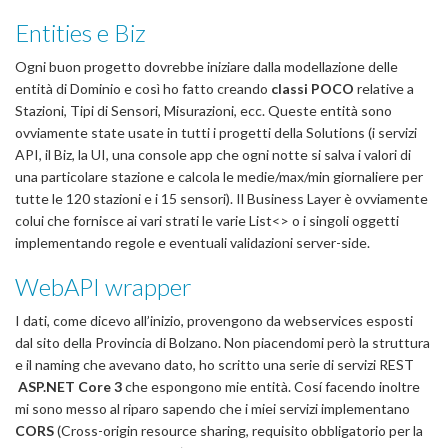
Entities e Biz
Ogni buon progetto dovrebbe iniziare dalla modellazione delle
entità di Dominio e così ho fatto creando
classi POCO
relative a
Stazioni, Tipi di Sensori, Misurazioni, ecc. Queste entità sono
ovviamente state usate in tutti i progetti della Solutions (i servizi
API, il Biz, la UI, una console app che ogni notte si salva i valori di
una particolare stazione e calcola le medie/max/min giornaliere per
tutte le 120 stazioni e i 15 sensori). Il Business Layer è ovviamente
colui che fornisce ai vari strati le varie List<> o i singoli oggetti
implementando regole e eventuali validazioni server-side.
WebAPI wrapper
I dati, come dicevo all’inizio, provengono da webservices esposti
dal sito della Provincia di Bolzano. Non piacendomi però la struttura
e il naming che avevano dato, ho scritto una serie di servizi REST
ASP.NET Core 3
che espongono mie entità. Cosí facendo inoltre
mi sono messo al riparo sapendo che i miei servizi implementano
CORS
(Cross-origin resource sharing, requisito obbligatorio per la