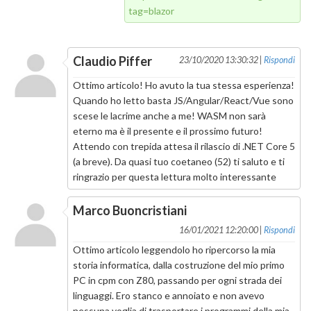
tag=blazor
Claudio Piffer
23/10/2020 13:30:32 |
Rispondi
Ottimo articolo! Ho avuto la tua stessa esperienza!
Quando ho letto basta JS/Angular/React/Vue sono
scese le lacrime anche a me! WASM non sarà
eterno ma è il presente e il prossimo futuro!
Attendo con trepida attesa il rilascio di .NET Core 5
(a breve). Da quasi tuo coetaneo (52) ti saluto e ti
ringrazio per questa lettura molto interessante
Marco Buoncristiani
16/01/2021 12:20:00 |
Rispondi
Ottimo articolo leggendolo ho ripercorso la mia
storia informatica, dalla costruzione del mio primo
PC in cpm con Z80, passando per ogni strada dei
linguaggi. Ero stanco e annoiato e non avevo
nessuna voglia di trasportare i programmi della mia