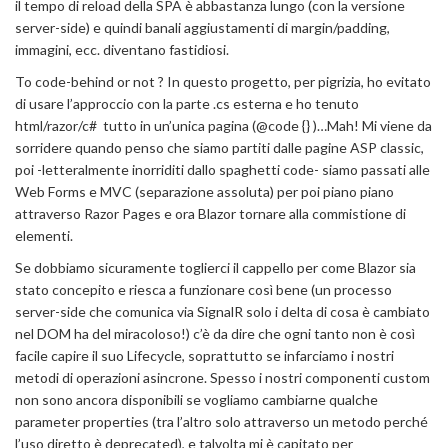
il tempo di reload della SPA è abbastanza lungo (con la versione
server-side) e quindi banali aggiustamenti di margin/padding,
immagini, ecc. diventano fastidiosi.
To code-behind or not ? In questo progetto, per pigrizia, ho evitato
di usare l’approccio con la parte .cs esterna e ho tenuto
html/razor/c# tutto in un’unica pagina (@code {} )…Mah! Mi viene da
sorridere quando penso che siamo partiti dalle pagine ASP classic,
poi -letteralmente inorriditi dallo spaghetti code- siamo passati alle
Web Forms e MVC (separazione assoluta) per poi piano piano
attraverso Razor Pages e ora Blazor tornare alla commistione di
elementi.
Se dobbiamo sicuramente toglierci il cappello per come Blazor sia
stato concepito e riesca a funzionare così bene (un processo
server-side che comunica via SignalR solo i delta di cosa è cambiato
nel DOM ha del miracoloso!) c’è da dire che ogni tanto non è così
facile capire il suo Lifecycle, soprattutto se infarciamo i nostri
metodi di operazioni asincrone. Spesso i nostri componenti custom
non sono ancora disponibili se vogliamo cambiarne qualche
parameter properties (tra l’altro solo attraverso un metodo perché
l’uso diretto è deprecated), e talvolta mi è capitato per