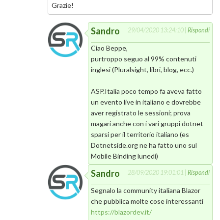
Grazie!
Sandro
29/04/2020 13:24:10 |
Rispondi
Ciao Beppe,
purtroppo seguo al 99% contenuti
inglesi (Pluralsight, libri, blog, ecc.)
ASP.Italia poco tempo fa aveva fatto
un evento live in italiano e dovrebbe
aver registrato le sessioni; prova
magari anche con i vari gruppi dotnet
sparsi per il territorio italiano (es
Dotnetside.org ne ha fatto uno sul
Mobile Binding lunedi)
Sandro
28/09/2020 19:01:01 |
Rispondi
Segnalo la community italiana Blazor
che pubblica molte cose interessanti
https://blazordev.it/