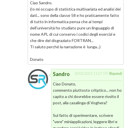
Ciao Sandro.
(Io mi occupo di statistica multivariata ed analisi dei
dati... sono della classe 58 e ho praticamente fatto
di tutto in informatica pensa che ai tempi
dell'università ho studiato pure un linguaggio di
nome APL di cui conservo i codici degli esercizi e
che dire del disgraziato FORTRAN...
Ti saluto perché la narrazione è lunga...)
Donato
Sandro
20/02/2022 11:07:19 |
Rispondi
Ciao Donato,
commento piuttosto critptico... non ho
capito a chi dovrebbe essere rivolto il
post, alla casalinga di Voghera?
Sul fatto di sperimentare, scrivere
"vere" miniapplicazioni, leggere libri e
guardare corsi/video in inglese sfondi