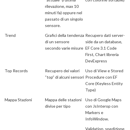
rilevazione, max 10
minuti fa) oppure nel
passato di un singolo
sensore.
Trend
Grafici della tendenza
Recupero dati server-
di un sensore
side da un database,
secondo varie misure
EF Core 3.1 Code
First, Chart libreria
DevExpress
Top Records
Recupero dei valori
Uso di View e Stored
“top” di alcuni sensori
Procedure con EF
Core (Keyless Entity
Type)
Mappa Stazioni
Mappa delle stazioni
Uso di Google Maps
divise per tipo
con JsInterop con
Markers e
InfoWindow.
Validation, spedizione