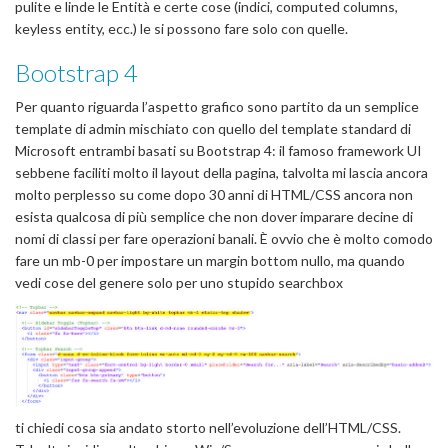
pulite e linde le Entità e certe cose (indici, computed columns,
keyless entity, ecc.) le si possono fare solo con quelle.
Bootstrap 4
Per quanto riguarda l’aspetto grafico sono partito da un semplice
template di admin mischiato con quello del template standard di
Microsoft entrambi basati su Bootstrap 4: il famoso framework UI
sebbene faciliti molto il layout della pagina, talvolta mi lascia ancora
molto perplesso su come dopo 30 anni di HTML/CSS ancora non
esista qualcosa di più semplice che non dover imparare decine di
nomi di classi per fare operazioni banali. È ovvio che è molto comodo
fare un mb-0 per impostare un margin bottom nullo, ma quando
vedi cose del genere solo per uno stupido searchbox
ti chiedi cosa sia andato storto nell’evoluzione dell’HTML/CSS.