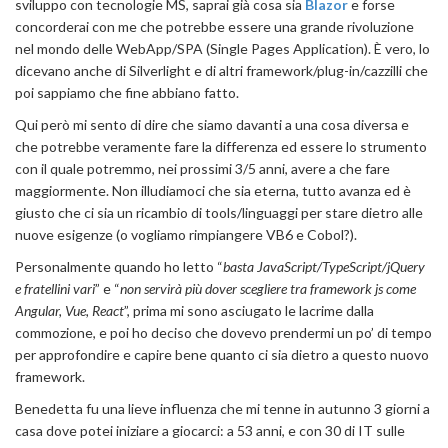
sviluppo con tecnologie MS, saprai già cosa sia
Blazor
e forse
concorderai con me che potrebbe essere una grande rivoluzione
nel mondo delle WebApp/SPA (Single Pages Application). È vero, lo
dicevano anche di Silverlight e di altri framework/plug-in/cazzilli che
poi sappiamo che fine abbiano fatto.
Qui però mi sento di dire che siamo davanti a una cosa diversa e
che potrebbe veramente fare la differenza ed essere lo strumento
con il quale potremmo, nei prossimi 3/5 anni, avere a che fare
maggiormente. Non illudiamoci che sia eterna, tutto avanza ed è
giusto che ci sia un ricambio di tools/linguaggi per stare dietro alle
nuove esigenze (o vogliamo rimpiangere VB6 e Cobol?).
Personalmente quando ho letto “
basta JavaScript/TypeScript/jQuery
e fratellini vari
” e “
non servirà più dover scegliere tra framework js come
Angular, Vue, React
”, prima mi sono asciugato le lacrime dalla
commozione, e poi ho deciso che dovevo prendermi un po’ di tempo
per approfondire e capire bene quanto ci sia dietro a questo nuovo
framework.
Benedetta fu una lieve influenza che mi tenne in autunno 3 giorni a
casa dove potei iniziare a giocarci: a 53 anni, e con 30 di IT sulle