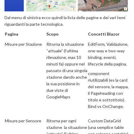
Dal menu di sinistra ecco quindi la lista delle pagine e dei vari temi
riguardanti la parte tecnologica.
Pagina
Scopo
Concetti Blazor
Misure per Stazione
Ritorna la situazione
EditForm, Validazione,
“attuale” (l’ultima
one-way e two-way
rilevazione, max 10
binding, eventi,
minuti fa) oppure nel
lifecycle della pagina,
passato di una singola
component
stazione dando anche
riutilizzabili (es la card
la sua posizione in
del sensore, la mappa,
due viste di
il Pageheading con
GoogleMaps
titolo e sottotitolo).
Bind vs OnChange.
Misure per Sensore
Ritorna per ogni
Custom DataGrid
stazione la situazione
(una semplice table
“attuale” (l’ultima
con colonne sortable)