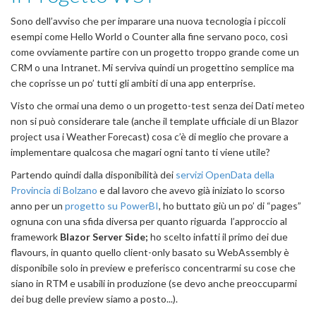
Sono dell’avviso che per imparare una nuova tecnologia i piccoli
esempi come Hello World o Counter alla fine servano poco, così
come ovviamente partire con un progetto troppo grande come un
CRM o una Intranet. Mi serviva quindi un progettino semplice ma
che coprisse un po’ tutti gli ambiti di una app enterprise.
Visto che ormai una demo o un progetto-test senza dei Dati meteo
non si può considerare tale (anche il template ufficiale di un Blazor
project usa i Weather Forecast) cosa c’è di meglio che provare a
implementare qualcosa che magari ogni tanto ti viene utile?
Partendo quindi dalla disponibilità dei
servizi OpenData della
Provincia di Bolzano
e dal lavoro che avevo già iniziato lo scorso
anno per un
progetto su PowerBI
, ho buttato giù un po’ di “pages”
ognuna con una sfida diversa per quanto riguarda l’approccio al
framework
Blazor Server Side;
ho scelto infatti il primo dei due
flavours, in quanto quello client-only basato su WebAssembly è
disponibile solo in preview e preferisco concentrarmi su cose che
siano in RTM e usabili in produzione (se devo anche preoccuparmi
dei bug delle preview siamo a posto...).