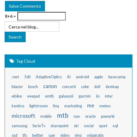
8+6 =
Tag Cloud
.net
5dii
AdaptiveOptics
AI
android
apple
basecamp
canon
blazor
bosch
concerti
cube
dell
devleap
ebike
eeepad
emtb
galaxysii
garmin
iis
inter
me
lightroom
kentico
linq
marketing
meteo
mtb
microsoft
mobile
nav
oracle
powerbi
sql
samsung
SerieTv
sharepoint
ski
social
sport
ssd
tfs
twitter
uae
video
vino
volagratis