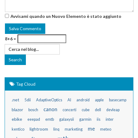
Avvisami quando un Nuovo Elemento è stato aggiunto
8+6 =
Tag Cloud
.net
5dii
AdaptiveOptics
AI
android
apple
basecamp
canon
blazor
bosch
concerti
cube
dell
devleap
ebike
eeepad
emtb
galaxysii
garmin
iis
inter
me
lightroom
kentico
linq
marketing
meteo