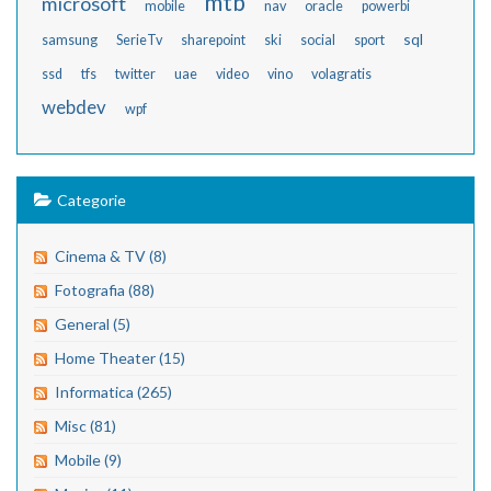
mtb
microsoft
mobile
nav
oracle
powerbi
sql
samsung
SerieTv
sharepoint
ski
social
sport
ssd
tfs
twitter
uae
video
vino
volagratis
webdev
wpf
Categorie
Cinema & TV (8)
Fotografia (88)
General (5)
Home Theater (15)
Informatica (265)
Misc (81)
Mobile (9)