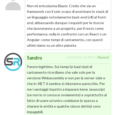
Non mi entusiasma Blazor. Credo che sia un
framework con il solo scopo di avvicinare lo stack di
un linguaggio notoriamente back-end (c#) al front-
end, abbassando dunque i requisiti per le risorse
che lavoreranno a un progetto, per il resto come
performance, nulla in confronto con un React o un
Angular: come tempi di caricamento, con questi
ultimi siamo su un altro pianeta
Sandro
05/04/2021 11:48:11 |
Rispondi
Parere legittimo. Sui tempi (e load size) di
caricamento ricordiamo che vale solo per la
versione Webassembly e non per la server-side e
che in .NET 6 sembra si ridurranno parecchio. Per
me i vantaggi rispetto a imparare bene Javascript
(se non lo si conosce ovviamente) e soprattutto al
fatto di usare un'unico codebase (e spesso a
sharare le entità e qualche classe del biz) sono
impagabili.