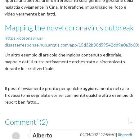
riporta una pletora di info interessanti sulla genesi e gestione della
malattia ovviamente in Cina. Infografiche, impaginazione, foto e
video veramente ben fatti.
Mapping the novel coronavirus outbreak
https://coronavirus-
disasterresponse.hub.arcgis.com/app/15d32b80d59542dd9e0a3b60
Un altro esempio di articolo che ingloba contenuto editoriale,
mappe e dati, il tutto ottimamente orchestrato e sincronizzato
durante lo scroll verticale.
Il post è ovviamente pronto per qualche aggiornamento nel caso
trovassi (o mi segnalate voi nei commenti) qualche altro esempio di
report ben fatto...
Commenti (2)
-
Alberto
04/04/2021 17:55:50 |
Rispondi