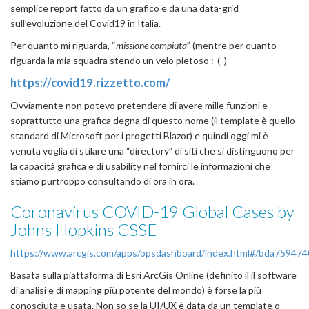
semplice report fatto da un grafico e da una data-grid
sull’evoluzione del Covid19 in Italia.
Per quanto mi riguarda, “
missione compiuta
” (mentre per quanto
riguarda la mia squadra stendo un velo pietoso :-( )
https://covid19.rizzetto.com/
Ovviamente non potevo pretendere di avere mille funzioni e
soprattutto una grafica degna di questo nome (il template è quello
standard di Microsoft per i progetti Blazor) e quindi oggi mi è
venuta voglia di stilare una “directory” di siti che si distinguono per
la capacità grafica e di usability nel fornirci le informazioni che
stiamo purtroppo consultando di ora in ora.
Coronavirus COVID-19 Global Cases by
Johns Hopkins CSSE
https://www.arcgis.com/apps/opsdashboard/index.html#/bda7594
Basata sulla piattaforma di Esri ArcGis Online (definito il il software
di analisi e di mapping più potente del mondo) è forse la più
conosciuta e usata. Non so se la UI/UX è data da un template o