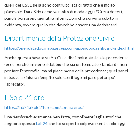
quelli del CSSE se la sono costruito, sta di fatto che è molto
piacevole. Dark Skin come va molto di moda oggi (#Greta docet),
panels ben proporzionati e informazioni che servono subito in
evidenza, ovvero quello che dovrebbe essere una dashboard.
Dipartimento della Protezione Civile
https://opendatadpc.maps.arcgis.com/apps/opsdashboard/index.h
Anche questa basata su ArcGis e direi molto simile alla precedente
(ecco perché mi viene il dubbio che sia un template standard); non
per fare l’esterofilo, ma mi piace meno della precedente; quel panel
in basso a sinistra riempito solo con il logo mi pare poi un po’
“sprecato”.
Il Sole 24 ore
https://lab24.ilsole24ore.com/coronavirus/
Una
dashboard
veramente ben fatta, complimenti agli autori che
seguono questo
Lab24
che ho scoperto colpevolmente solo oggi