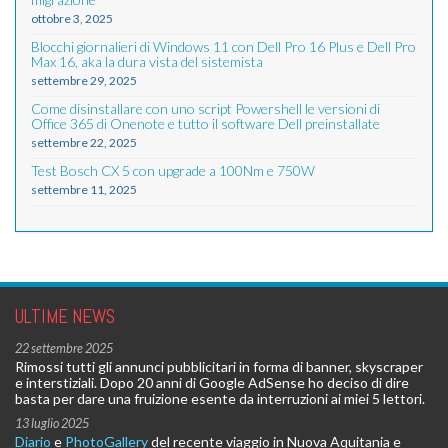
ottobre 3, 2025
Blocchi giornalieri di Windows 11 con Dell Pro 16 Plus e Dell Pro
Max 16, aka la dura vista del sistemista
settembre 29, 2025
Come disinstallare con uno script Powershell le versioni di
Office 365 di Onenote e tutto il software Dell preinstallate
settembre 22, 2025
Test Bosch CX 5 con upgrade a 100Nm e 750W
settembre 11, 2025
ULTIME NEWS
22 settembre 2025
Rimossi tutti gli annunci pubblicitari in forma di banner, skyscraper
e interstiziali. Dopo 20 anni di Google AdSense ho deciso di dire
basta per dare una fruizione esente da interruzioni ai miei 5 lettori.
13 luglio 2025
Diario
e
PhotoGallery
del recente viaggio in Nuova Aquitania e