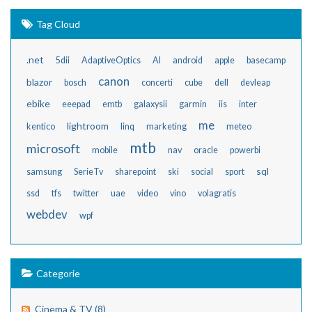
Tag Cloud
.net
5dii
AdaptiveOptics
AI
android
apple
basecamp
canon
blazor
bosch
concerti
cube
dell
devleap
ebike
eeepad
emtb
galaxysii
garmin
iis
inter
me
lightroom
kentico
linq
marketing
meteo
mtb
microsoft
mobile
nav
oracle
powerbi
sql
samsung
SerieTv
sharepoint
ski
social
sport
ssd
tfs
twitter
uae
video
vino
volagratis
webdev
wpf
Categorie
Cinema & TV (8)