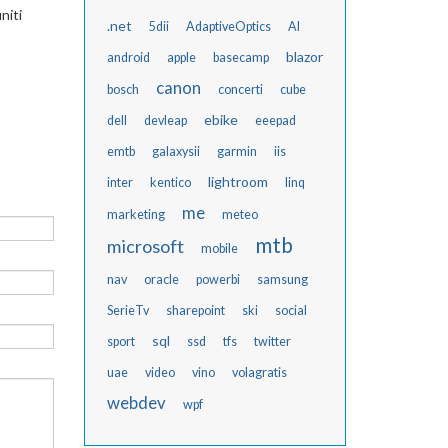
niti
.net
5dii
AdaptiveOptics
AI
blazor
android
apple
basecamp
canon
bosch
concerti
cube
ebike
dell
devleap
eeepad
emtb
galaxysii
garmin
iis
lightroom
inter
kentico
linq
me
marketing
meteo
mtb
microsoft
mobile
nav
oracle
powerbi
samsung
SerieTv
sharepoint
ski
social
sql
sport
ssd
tfs
twitter
uae
video
vino
volagratis
webdev
wpf