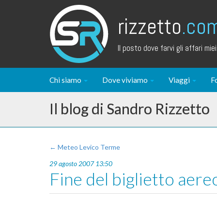
rizzetto
.co
Il posto dove farvi gli affari miei.
Chi siamo
Dove viviamo
Viaggi
F
Il blog di Sandro Rizzetto
← Meteo Levico Terme
29 agosto 2007 13:50
Fine del biglietto aer