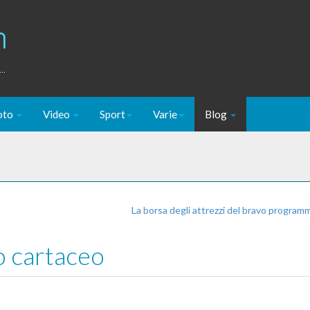
m
..
oto
Video
Sport
Varie
Blog
La borsa degli attrezzi del bravo progra
eo cartaceo