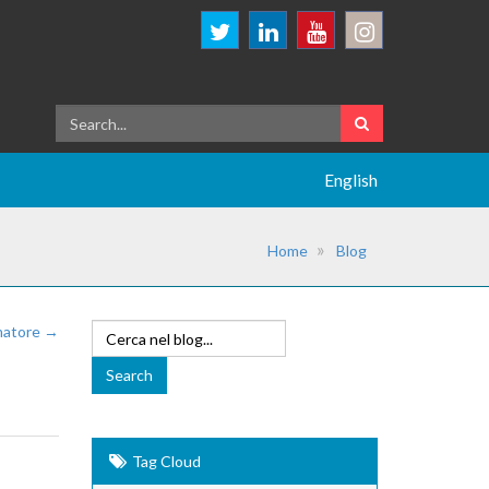
English
Home
Blog
mmatore →
Tag Cloud