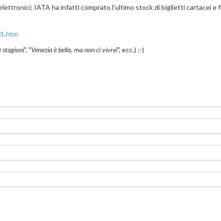
lettronici; IATA ha infatti comprato l'ultimo stock di biglietti cartacei e fi
01.htm
e stagioni
", "
Venezia è bella, ma non ci vivrei
", ecc.) :-)