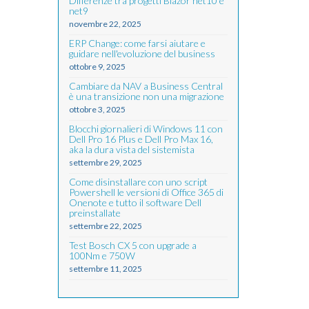
Differenze tra progetti Blazor net10 e
net9
novembre 22, 2025
ERP Change: come farsi aiutare e
guidare nell'evoluzione del business
ottobre 9, 2025
Cambiare da NAV a Business Central
è una transizione non una migrazione
ottobre 3, 2025
Blocchi giornalieri di Windows 11 con
Dell Pro 16 Plus e Dell Pro Max 16,
aka la dura vista del sistemista
settembre 29, 2025
Come disinstallare con uno script
Powershell le versioni di Office 365 di
Onenote e tutto il software Dell
preinstallate
settembre 22, 2025
Test Bosch CX 5 con upgrade a
100Nm e 750W
settembre 11, 2025