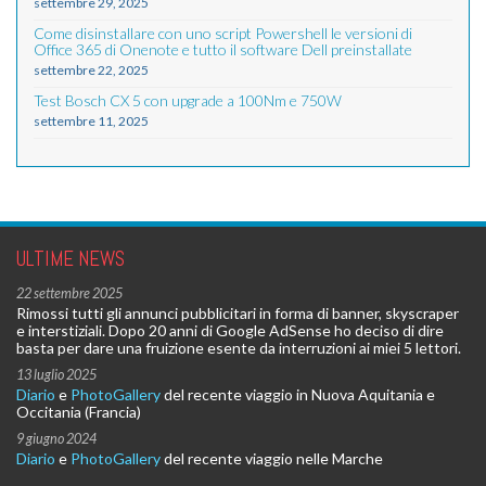
settembre 29, 2025
Come disinstallare con uno script Powershell le versioni di
Office 365 di Onenote e tutto il software Dell preinstallate
settembre 22, 2025
Test Bosch CX 5 con upgrade a 100Nm e 750W
settembre 11, 2025
ULTIME NEWS
22 settembre 2025
Rimossi tutti gli annunci pubblicitari in forma di banner, skyscraper
e interstiziali. Dopo 20 anni di Google AdSense ho deciso di dire
basta per dare una fruizione esente da interruzioni ai miei 5 lettori.
13 luglio 2025
Diario
e
PhotoGallery
del recente viaggio in Nuova Aquitania e
Occitania (Francia)
9 giugno 2024
Diario
e
PhotoGallery
del recente viaggio nelle Marche