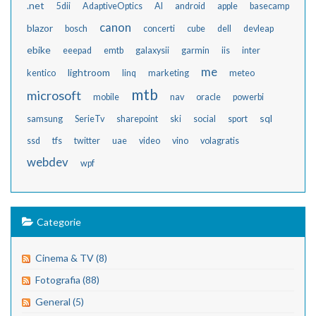
.net
5dii
AdaptiveOptics
AI
android
apple
basecamp
canon
blazor
bosch
concerti
cube
dell
devleap
ebike
eeepad
emtb
galaxysii
garmin
iis
inter
me
lightroom
kentico
linq
marketing
meteo
mtb
microsoft
mobile
nav
oracle
powerbi
sql
samsung
SerieTv
sharepoint
ski
social
sport
ssd
tfs
twitter
uae
video
vino
volagratis
webdev
wpf
Categorie
Cinema & TV (8)
Fotografia (88)
General (5)