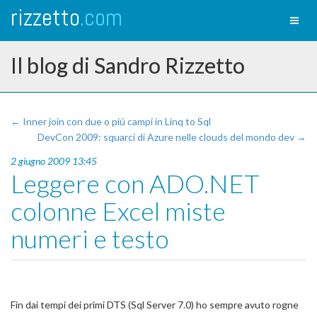
rizzetto
.com
Toggl
naviga
Il blog di Sandro Rizzetto
← Inner join con due o piú campi in Linq to Sql
DevCon 2009: squarci di Azure nelle clouds del mondo dev →
2 giugno 2009 13:45
Leggere con ADO.NET
colonne Excel miste
numeri e testo
Fin dai tempi dei primi DTS (Sql Server 7.0) ho sempre avuto rogne