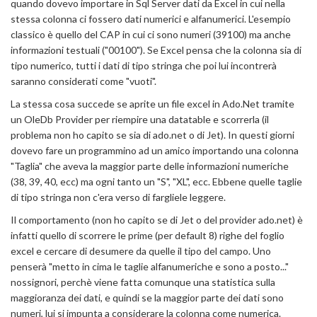
quando dovevo importare in Sql Server dati da Excel in cui nella
stessa colonna ci fossero dati numerici e alfanumerici. L'esempio
classico è quello del CAP in cui ci sono numeri (39100) ma anche
informazioni testuali ("00100"). Se Excel pensa che la colonna sia di
tipo numerico, tutti i dati di tipo stringa che poi lui incontrerà
saranno considerati come "vuoti".
La stessa cosa succede se aprite un file excel in Ado.Net tramite
un OleDb Provider per riempire una datatable e scorrerla (il
problema non ho capito se sia di ado.net o di Jet). In questi giorni
dovevo fare un programmino ad un amico importando una colonna
"Taglia" che aveva la maggior parte delle informazioni numeriche
(38, 39, 40, ecc) ma ogni tanto un "S", "XL", ecc. Ebbene quelle taglie
di tipo stringa non c'era verso di fargliele leggere.
Il comportamento (non ho capito se di Jet o del provider ado.net) è
infatti quello di scorrere le prime (per default 8) righe del foglio
excel e cercare di desumere da quelle il tipo del campo. Uno
penserà "metto in cima le taglie alfanumeriche e sono a posto..."
nossignori, perchè viene fatta comunque una statistica sulla
maggioranza dei dati, e quindi se la maggior parte dei dati sono
numeri, lui si impunta a considerare la colonna come numerica.