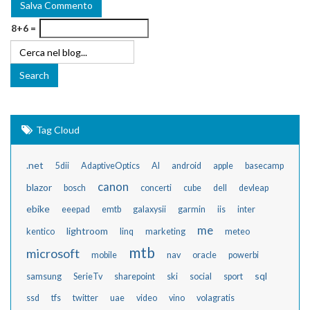
8+6 =
Tag Cloud
.net
5dii
AdaptiveOptics
AI
android
apple
basecamp
canon
blazor
bosch
concerti
cube
dell
devleap
ebike
eeepad
emtb
galaxysii
garmin
iis
inter
me
lightroom
kentico
linq
marketing
meteo
mtb
microsoft
mobile
nav
oracle
powerbi
sql
samsung
SerieTv
sharepoint
ski
social
sport
ssd
tfs
twitter
uae
video
vino
volagratis