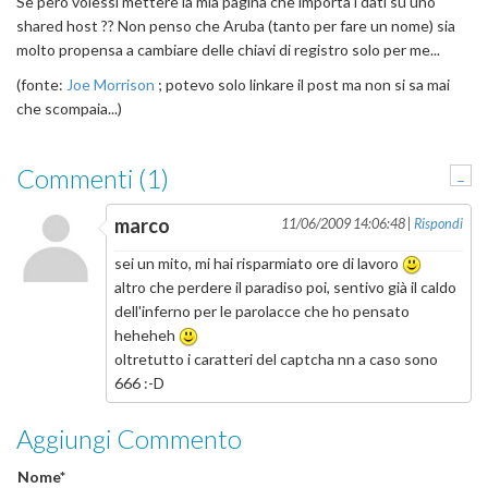
Se peró volessi mettere la mia pagina che importa i dati su uno
shared host ?? Non penso che Aruba (tanto per fare un nome) sia
molto propensa a cambiare delle chiavi di registro solo per me...
(fonte:
Joe Morrison
; potevo solo linkare il post ma non si sa mai
che scompaia...)
Commenti (1)
-
marco
11/06/2009 14:06:48 |
Rispondi
sei un mito, mi hai risparmiato ore di lavoro
altro che perdere il paradiso poi, sentivo già il caldo
dell'inferno per le parolacce che ho pensato
heheheh
oltretutto i caratteri del captcha nn a caso sono
666 :-D
Aggiungi Commento
Nome*