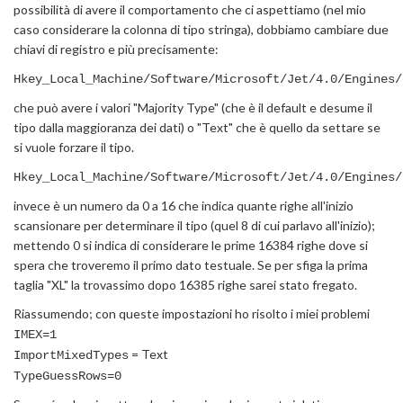
possibilità di avere il comportamento che ci aspettiamo (nel mio
caso considerare la colonna di tipo stringa), dobbiamo cambiare due
chiavi di registro e più precisamente:
Hkey_Local_Machine/Software/Microsoft/Jet/4.0/Engines/
che può avere i valori "Majority Type" (che è il default e desume il
tipo dalla maggioranza dei dati) o "Text" che è quello da settare se
si vuole forzare il tipo.
Hkey_Local_Machine/Software/Microsoft/Jet/4.0/Engines/
invece è un numero da 0 a 16 che indica quante righe all'inizio
scansionare per determinare il tipo (quel 8 di cui parlavo all'inizio);
mettendo 0 si indica di considerare le prime 16384 righe dove si
spera che troveremo il primo dato testuale. Se per sfiga la prima
taglia "XL" la trovassimo dopo 16385 righe sarei stato fregato.
Riassumendo; con queste impostazioni ho risolto i miei problemi
IMEX=1
= Text
ImportMixedTypes
TypeGuessRows=0