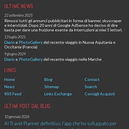
ULTIME NEWS
22 settembre 2025
Rimossi tutti gli annunci pubblicitari in forma di banner, skyscraper
e interstiziali. Dopo 20 anni di Google AdSense ho deciso di dire
basta per dare una fruizione esente da interruzioni ai miei 5 lettori.
13 luglio 2025
Diario
e
PhotoGallery
del recente viaggio in Nuova Aquitania e
Occitania (Francia)
9 giugno 2024
Diario
e
PhotoGallery
del recente viaggio nelle Marche
LINKS
Home
Blog
Contact
News
Sitemap
Search
RSS Feed
Links Exchange
Consigli Acquisti
ULTIMI POST DAL BLOG
10 gennaio 2026
AI Travel Planner definitivo: l’app che ho sviluppato per