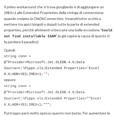
Il primo workaround che si trova googlando è di aggiungere un
alle Extended Proprieties della stringa di connessione
IMEX=1
quando creiamo la OleDbConnection. Innanzittutto occhio a
mettere tra apici (singoli o doppi) tutte la parte di extended
properties, perchè altrimenti vi beccate una bella eccezione "
Could
" (e già capire la causa di questo ti
not find installable ISAM
fa perdere il paradiso)
Quindi:
string conn =
@"Provider=Microsoft.Jet.OLEDB.4.0;Data
Source=C:\Pippo.xls;Extended Properties=
'
Excel
8.0;HDR=YES;IMEX=1;
'
";
oppure
string conn =
@"Provider=Microsoft.Jet.OLEDB.4.0;Data
Source=C:\Pippo.xls;Extended Properties=
""
Excel
8.0;HDR=YES;IMEX=1;
""
";
Purtroppo però molto spesso questo non basta. Per aumentare le