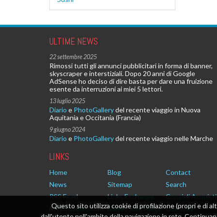
ULTIME NEWS
22 settembre 2025
Rimossi tutti gli annunci pubblicitari in forma di banner,
skyscraper e interstiziali. Dopo 20 anni di Google
AdSense ho deciso di dire basta per dare una fruizione
esente da interruzioni ai miei 5 lettori.
13 luglio 2025
Diario
e
PhotoGallery
del recente viaggio in Nuova
Aquitania e Occitania (Francia)
9 giugno 2024
Diario
e
PhotoGallery
del recente viaggio nelle Marche
LINKS
Home
Blog
Contact
News
Sitemap
Search
RSS Feed
Links Exchange
Consigli Acquisti
Questo sito utilizza cookie di profilazione (propri e di al
MTB.rizzetto.com
Meteo Alto Adige
Geo Italy
dall'utente nell'ambito della navigazione in rete. Continu