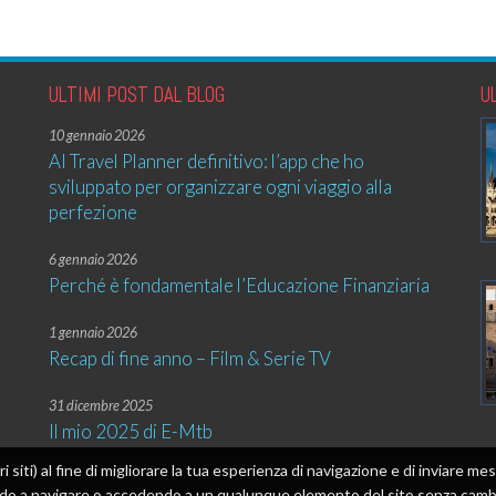
ULTIMI POST DAL BLOG
U
10 gennaio 2026
AI Travel Planner definitivo: l’app che ho
sviluppato per organizzare ogni viaggio alla
perfezione
6 gennaio 2026
Perché è fondamentale l’Educazione Finanziaria
1 gennaio 2026
Recap di fine anno – Film & Serie TV
31 dicembre 2025
Il mio 2025 di E-Mtb
tri siti) al fine di migliorare la tua esperienza di navigazione e di inviare 
ando a navigare o accedendo a un qualunque elemento del sito senza cambia