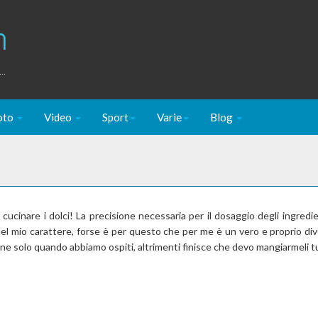
m
..
oto
Video
Sport
Varie
Blog
 cucinare i dolci! La precisione necessaria per il dosaggio degli ingredi
del mio carattere, forse è per questo che per me è un vero e proprio di
ne solo quando abbiamo ospiti, altrimenti finisce che devo mangiarmeli tu