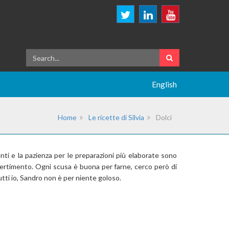
English
Home
Le ricette di Silvia
Dolci
enti e la pazienza per le preparazioni più elaborate sono
vertimento. Ogni scusa è buona per farne, cerco però di
tti io, Sandro non è per niente goloso.