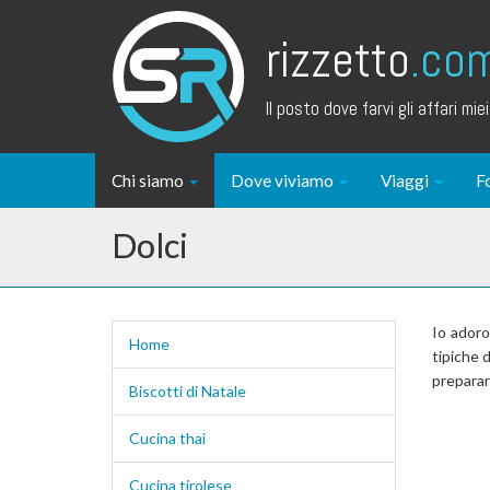
rizzetto
.co
Il posto dove farvi gli affari miei.
Chi siamo
Dove viviamo
Viaggi
F
Dolci
Io adoro
Home
tipiche 
preparar
Biscotti di Natale
Cucina thai
Cucina tirolese