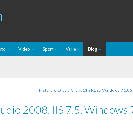
m
..
oto
Video
Sport
Varie
Blog
Installare Oracle Client 11g R1 su Windows 7 (x86
Studio 2008, IIS 7.5, Windows 