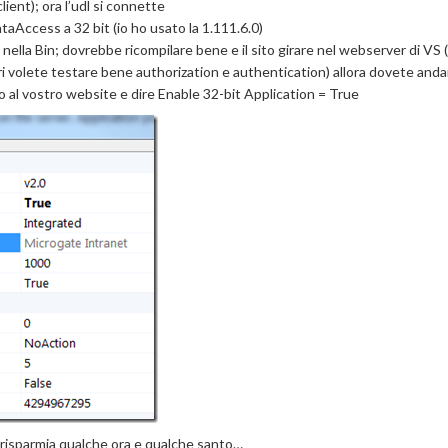
ient); ora l’udl si connette
taAccess a 32 bit (io ho usato la 1.111.6.0)
nella Bin; dovrebbe ricompilare bene e il sito girare nel webserver di VS 
ri volete testare bene authorization e authentication) allora dovete anda
 al vostro website e dire Enable 32-bit Application = True
o risparmia qualche ora e qualche santo…