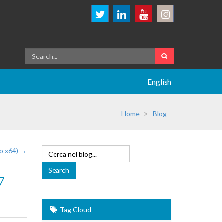
English
Home
Blog
 o x64) →
7
Tag Cloud