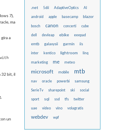
.net
5dii
AdaptiveOptics
AI
dows 7),
blazor
android
apple
basecamp
racle, ma
canon
bosch
concerti
cube
ebike
dell
devleap
eeepad
 gira a
emtb
galaxysii
garmin
iis
lightroom
inter
kentico
linq
with
me
marketing
meteo
mtb
microsoft
mobile
2 bit, il
nav
oracle
powerbi
samsung
SerieTv
sharepoint
ski
social
,
sql
sport
ssd
tfs
twitter
uae
video
vino
volagratis
webdev
wpf
 con un