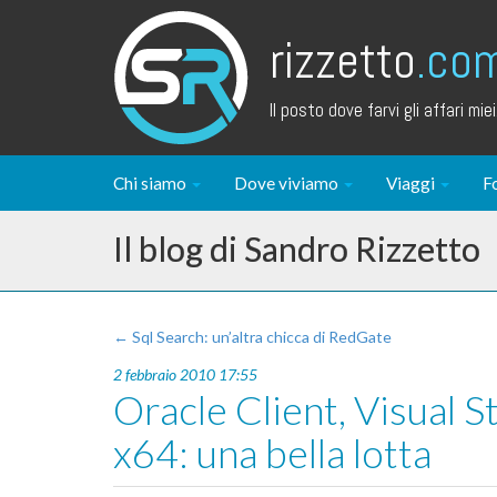
rizzetto
.co
Il posto dove farvi gli affari miei.
Chi siamo
Dove viviamo
Viaggi
F
Il blog di Sandro Rizzetto
← Sql Search: un’altra chicca di RedGate
2 febbraio 2010 17:55
Oracle Client, Visual 
x64: una bella lotta