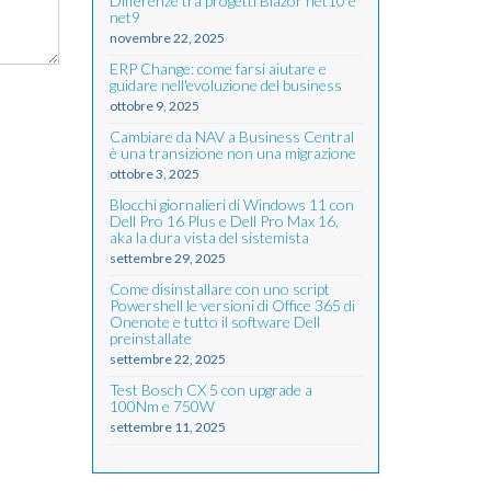
Differenze tra progetti Blazor net10 e
net9
novembre 22, 2025
ERP Change: come farsi aiutare e
guidare nell'evoluzione del business
ottobre 9, 2025
Cambiare da NAV a Business Central
è una transizione non una migrazione
ottobre 3, 2025
Blocchi giornalieri di Windows 11 con
Dell Pro 16 Plus e Dell Pro Max 16,
aka la dura vista del sistemista
settembre 29, 2025
Come disinstallare con uno script
Powershell le versioni di Office 365 di
Onenote e tutto il software Dell
preinstallate
settembre 22, 2025
Test Bosch CX 5 con upgrade a
100Nm e 750W
settembre 11, 2025