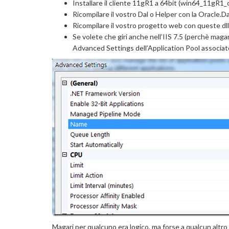
Installare il cliente 11gR1 a 64bit (win64_11gR1_cl
Ricompilare il vostro Dal o Helper con la Oracle.Da
Ricompilare il vostro progetto web con queste dll 
Se volete che giri anche nell’IIS 7.5 (perchè maga
Advanced Settings dell’Application Pool associato
Magari per qualcuno era logico, ma forse a qualcun altr