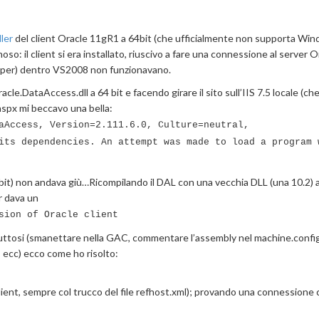
ller
del client Oracle 11gR1 a 64bit (che ufficialmente non supporta Win
: il client si era installato, riuscivo a fare una connessione al server O
elper) dentro VS2008 non funzionavano.
le.DataAccess.dll a 64 bit e facendo girare il sito sull’IIS 7.5 locale (che
 aspx mi beccavo una bella:
aAccess, Version=2.111.6.0, Culture=neutral,
its dependencies. An attempt was made to load a program 
2bit) non andava giù…Ricompilando il DAL con una vecchia DLL (una 10.2) a 3
r dava un
sion of Oracle client
nfruttosi (smanettare nella GAC, commentare l’assembly nel machine.config
i, ecc) ecco come ho risolto:
client, sempre col trucco del file refhost.xml); provando una connessione