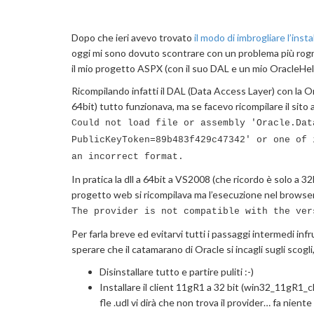
Dopo che ieri avevo trovato
il modo di imbrogliare l’insta
oggi mi sono dovuto scontrare con un problema più rognoso
il mio progetto ASPX (con il suo DAL e un mio OracleH
Ricompilando infatti il DAL (Data Access Layer) con la Orac
64bit) tutto funzionava, ma se facevo ricompilare il sito
Could not load file or assembly 'Oracle.Dat
PublicKeyToken=89b483f429c47342' or one of 
an incorrect format.
In pratica la dll a 64bit a VS2008 (che ricordo è solo a 3
progetto web si ricompilava ma l’esecuzione nel browse
The provider is not compatible with the ver
Per farla breve ed evitarvi tutti i passaggi intermedi i
sperare che il catamarano di Oracle si incagli sugli scogl
Disinstallare tutto e partire puliti :-)
Installare il client 11gR1 a 32 bit (win32_11gR1_
fle .udl vi dirà che non trova il provider… fa niente