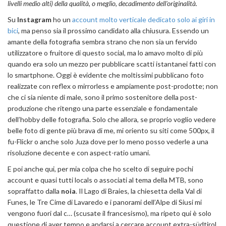
livelli medio alti) della qualità, o meglio, decadimento dell'originalità.
Su
Instagram
ho un
account molto verticale dedicato solo ai giri in
bici
, ma penso sia il prossimo candidato alla chiusura. Essendo un
amante della fotografia sembra strano che non sia un fervido
utilizzatore o fruitore di questo social, ma lo amavo molto di più
quando era solo un mezzo per pubblicare scatti istantanei fatti con
lo smartphone. Oggi è evidente che moltissimi pubblicano foto
realizzate con reflex o mirrorless e ampiamente post-prodotte; non
che ci sia niente di male, sono il primo sostenitore della post-
produzione che ritengo una parte essenziale e fondamentale
dell’hobby delle fotografia. Solo che allora, se proprio voglio vedere
belle foto di gente più brava di me, mi oriento su siti come 500px, il
fu-Flickr o anche solo Juza dove per lo meno posso vederle a una
risoluzione decente e con aspect-ratio umani.
E poi anche qui, per mia colpa che ho scelto di seguire pochi
account e quasi tutti locals o associati al tema della MTB, sono
sopraffatto dalla
noia
. Il Lago di Braies, la chiesetta della Val di
Funes, le Tre Cime di Lavaredo e i panorami dell’Alpe di Siusi mi
vengono fuori dal c… (scusate il francesismo), ma ripeto qui è solo
questione di aver tempo e andarsi a cercare account extra-südtirol