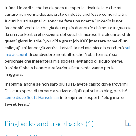
Infine
LinkedIn
, che ho da poco riscoperto, rivalutato e che mi
auguro non venga depauperato e ridotto anch’esso come gli altri.
Alcuni brutti segnali ci sono: se fate una ricerca “linkedin is not
facebook” vedrete che già da un paio di anni c’è chi mette in guardia
da una zuckenberghizzazione del social di microsoft e alcuni post di
questi giorni in stile “you did a great job XXX [mettere nome di un
collega]” mi fanno giá venire i brividi. Io nel mio piccolo cercherò
sul
mio account
di condividere nient’altro che “roba tennica” sia
personale che inerente la mia società, evitando di sicuro meme,
frasi da Osho o banner motivazionali che vedo vanno per la
maggiore.
Insomma, anche se non sarò più su FB avete capito dove trovarmi.
Di sicuro spero di tornare a scrivere di più qui sul mio blog, perché
come disse Scott Hanselman
in tempi non sospetti “
blog more,
tweet less
…”
Pingbacks and trackbacks (1)
+