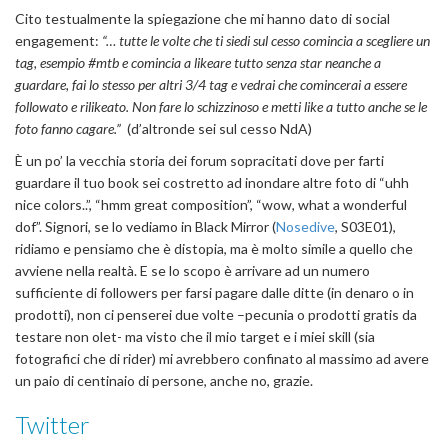
Cito testualmente la spiegazione che mi hanno dato di social
engagement:
“… tutte le volte che ti siedi sul cesso comincia a scegliere un
tag, esempio #mtb e comincia a likeare tutto senza star neanche a
guardare, fai lo stesso per altri 3/4 tag e vedrai che comincerai a essere
followato e rilikeato. Non fare lo schizzinoso e metti like a tutto anche se le
foto fanno cagare.”
(d’altronde sei sul cesso NdA)
È un po’ la vecchia storia dei forum sopracitati dove per farti
guardare il tuo book sei costretto ad inondare altre foto di “uhh
nice colors..”, “hmm great composition”, “wow, what a wonderful
dof”. Signori, se lo vediamo in Black Mirror (
Nosedive
, S03E01),
ridiamo e pensiamo che è distopia, ma è molto simile a quello che
avviene nella realtà. E se lo scopo è arrivare ad un numero
sufficiente di followers per farsi pagare dalle ditte (in denaro o in
prodotti), non ci penserei due volte –pecunia o prodotti gratis da
testare non olet- ma visto che il mio target e i miei skill (sia
fotografici che di rider) mi avrebbero confinato al massimo ad avere
un paio di centinaio di persone, anche no, grazie.
Twitter