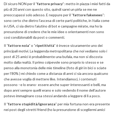
Di sicuro NON per il “
fattore privacy
”: metto in piazza i miei fatti da
più di 20 anni con questo sito, quindi sarei un pirla se me ne
preoccupassi solo adesso. E neppure per il “
fattore fakenews
”:
sono certo che dietro l’ascesa di certe parti politiche, in Italia come
in USA, ci sia dietro l’aiutino di bot e campagne mirate, ma ho la
presunzione di credere che le mie idee o orientamenti non sono
così condizionabili da post o commenti.
Il “
fattore noia
” o “
ripetitività
” è invece sicuramente uno dei
principali motivi. La leggenda metropolitana che noi vediamo solo i
post di 25 amici è probabilmente una bufala, ma non si discosta
molto dalla realtà. Il primo colpevole sono proprio io stesso e se
penso alla monotonia delle mie timeline (foto di giri in bici o sciate
per l’80% ) mi chiedo come a distanza di anni ci sia ancora qualcuno
che avesse voglia di mettere like. Intendiamoci, i contenuti
possono –e lo erano- essere anche super-interessanti e belli, ma
dopo anni sempre quelli erano e solo vedendo il nome dell’autore
potevo immaginare cosa stessi andando a leggere di lì a poco.
Il “
fattore stupidità/ignoranza
” per mia fortuna non era presente
nei post degli stretti friend (ho la presunzione di scegliermi amici