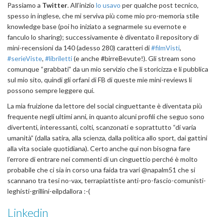
Passiamo a
Twitter
. All’inizio
lo usavo
per qualche post tecnico,
spesso in inglese, che mi serviva più come mio pro-memoria stile
knowledge base (poi ho iniziato a segnarmele su evernote e
fanculo lo sharing); successivamente è diventato il repository di
mini-recensioni da 140 (adesso 280) caratteri di
#filmVisti
,
#serieViste
,
#libriletti
(e anche #birreBevute!). Gli stream sono
comunque “grabbati” da un mio servizio che li storicizza e li pubblica
sul mio sito, quindi gli orfani di FB di queste mie mini-reviews li
possono sempre leggere qui.
La mia fruizione da lettore del social cinguettante è diventata più
frequente negli ultimi anni, in quanto alcuni profili che seguo sono
divertenti, interessanti, colti, scanzonati e soprattutto “di varia
umanità” (dalla satira, alla scienza, dalla politica allo sport, dai gattini
alla vita sociale quotidiana). Certo anche qui non bisogna fare
l’errore di entrare nei commenti di un cinguettio perché è molto
probabile che ci sia in corso una faida tra vari @napalm51 che si
scannano tra tesi no-vax, terrapiattiste anti-pro-fascio-comunisti-
leghisti-grillini-eilpdallora :-(
Linkedin