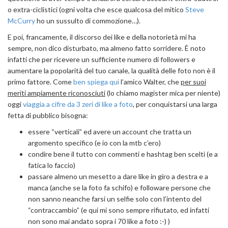
o extra-ciclistici (ogni volta che esce qualcosa del mitico
Steve
McCurry
ho un sussulto di commozione…).
E poi, francamente, il discorso dei like e della notorietà mi ha
sempre, non dico disturbato, ma almeno fatto sorridere. È noto
infatti che per ricevere un sufficiente numero di followers e
aumentare la popolarità del tuo canale, la qualità delle foto non è il
primo fattore. Come
ben spiega qui
l’amico Walter, che
per suoi
meriti ampiamente riconosciuti
(lo chiamo magister mica per niente)
oggi
viaggia a cifre da 3 zeri di like a foto
, per conquistarsi una larga
fetta di pubblico bisogna:
essere “verticali” ed avere un account che tratta un
argomento specifico (e io con la mtb c’ero)
condire bene il tutto con commenti e hashtag ben scelti (e a
fatica lo faccio)
passare almeno un mesetto a dare like in giro a destra e a
manca (anche se la foto fa schifo) e followare persone che
non sanno neanche farsi un selfie solo con l’intento del
“contraccambio” (e qui mi sono sempre rifiutato, ed infatti
non sono mai andato sopra i 70 like a foto :-) )