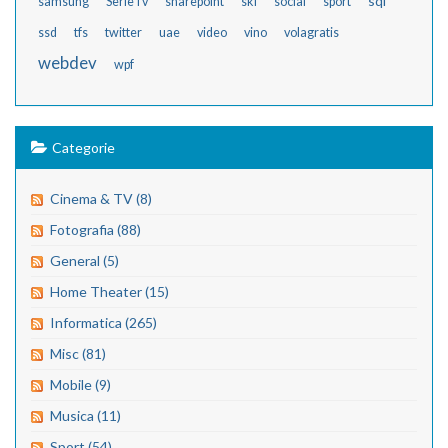
sql
samsung
SerieTv
sharepoint
ski
social
sport
ssd
tfs
twitter
uae
video
vino
volagratis
webdev
wpf
Categorie
Cinema & TV (8)
Fotografia (88)
General (5)
Home Theater (15)
Informatica (265)
Misc (81)
Mobile (9)
Musica (11)
Sport (54)