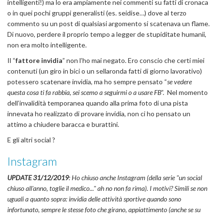
intelligenti!) ma lo era ampiamente nei commenti su fatti di cronaca
o in quei pochi gruppi generalisti (es. seidise…) dove al terzo
commento su un post di qualsiasi argomento si scatenava un flame.
Di nuovo, perdere il proprio tempo a legger de stupiditate humanii,
non era molto intelligente.
Il “
fattore invidia
” non l’ho mai negato. Ero conscio che certi miei
contenuti (un giro in bici o un sellaronda fatti di giorno lavorativo)
potessero scatenare invidia, ma ho sempre pensato “
se vedere
questa cosa ti fa rabbia, sei scemo a seguirmi o a usare FB
”. Nel momento
dell’invalidità temporanea quando alla prima foto di una pista
innevata ho realizzato di provare invidia, non ci ho pensato un
attimo a chiudere baracca e burattini.
E gli altri social ?
Instagram
UPDATE 31/12/2019
: Ho chiuso anche Instagram (della serie "un social
chiuso all'anno, toglie il medico..." ah no non fa rima). I motivi? Simili se non
uguali a quanto sopra: invidia delle attività sportive quando sono
infortunato, sempre le stesse foto che girano, appiattimento (anche se su