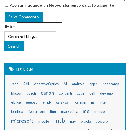
Avvisami quando un Nuovo Elemento è stato aggiunto
8+6 =
Tag Cloud
.net
5dii
AdaptiveOptics
AI
android
apple
basecamp
canon
blazor
bosch
concerti
cube
dell
devleap
ebike
eeepad
emtb
galaxysii
garmin
iis
inter
me
lightroom
kentico
linq
marketing
meteo
mtb
microsoft
mobile
nav
oracle
powerbi