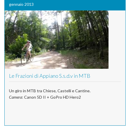
gennaio 2013
Le Frazioni di Appiano S.s.d.v in MTB
Un giro in MTB tra Chiese, Castelli e Cantine.
Camera
: Canon 5D II + GoPro HD Hero2