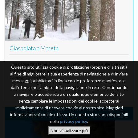
Ciaspolata a Mareta
Una passeggiata nella neve con l'amico Thomas sulle rive del
Questo sito utilizza cookie di profilazione (propri e di altri siti)
torrente Ridanna a Mareta.
al fine di migliorare la tua esperienza di navigazione e di inviare
Camera
: Canon S95
messaggi pubblicitari in linea con le preferenze manifestate
dall'utente nell'ambito della navigazione in rete. Continuando
a navigare o accedendo a un qualunque elemento del sito
senza cambiare le impostazioni dei cookie, accetterai
implicitamente di ricevere cookie al nostro sito. Maggiori
settembre 2011
informazioni sui cookie utilizzati in questo sito sono disponibili
nella
privacy policy
.