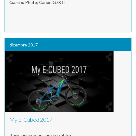
Camera
: Photo; Canon G7X II
dicembre 2017
My E-Cubed 2017
IL mio primo anno con una e-bike