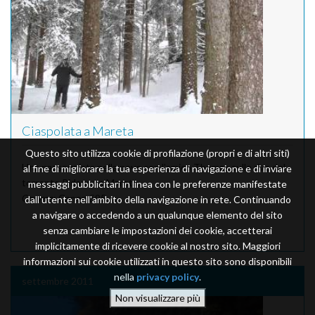
Ciaspolata a Mareta
Questo sito utilizza cookie di profilazione (propri e di altri siti)
Una passeggiata nella neve con l'amico Thomas sulle rive del
al fine di migliorare la tua esperienza di navigazione e di inviare
torrente Ridanna a Mareta.
messaggi pubblicitari in linea con le preferenze manifestate
Camera
: Canon S95
dall'utente nell'ambito della navigazione in rete. Continuando
a navigare o accedendo a un qualunque elemento del sito
senza cambiare le impostazioni dei cookie, accetterai
implicitamente di ricevere cookie al nostro sito. Maggiori
informazioni sui cookie utilizzati in questo sito sono disponibili
nella
privacy policy
.
settembre 2011