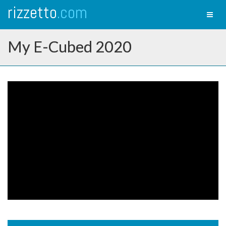
rizzetto
.com
Toggl
naviga
My E-Cubed 2020