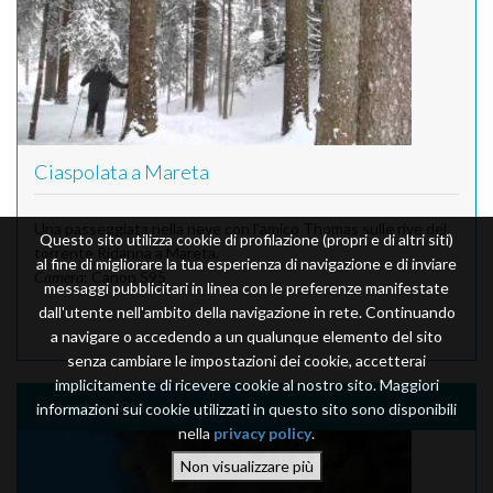
Ciaspolata a Mareta
Una passeggiata nella neve con l'amico Thomas sulle rive del
Questo sito utilizza cookie di profilazione (propri e di altri siti)
torrente Ridanna a Mareta.
al fine di migliorare la tua esperienza di navigazione e di inviare
Camera
: Canon S95
messaggi pubblicitari in linea con le preferenze manifestate
dall'utente nell'ambito della navigazione in rete. Continuando
a navigare o accedendo a un qualunque elemento del sito
senza cambiare le impostazioni dei cookie, accetterai
implicitamente di ricevere cookie al nostro sito. Maggiori
settembre 2011
informazioni sui cookie utilizzati in questo sito sono disponibili
nella
privacy policy
.