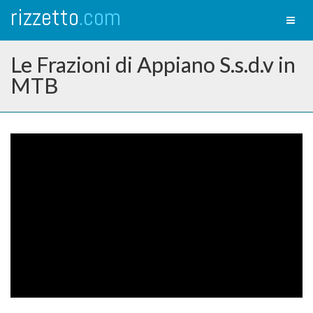
rizzetto
.com
Toggl
naviga
Le Frazioni di Appiano S.s.d.v in
MTB