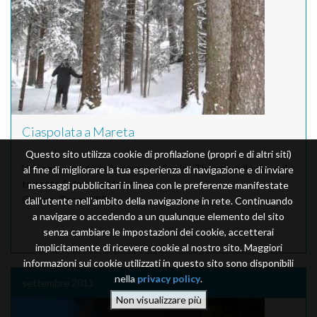
Ciaspolata a Mareta
Questo sito utilizza cookie di profilazione (propri e di altri siti)
Una passeggiata nella neve con l'amico Thomas sulle rive del
al fine di migliorare la tua esperienza di navigazione e di inviare
torrente Ridanna a Mareta.
messaggi pubblicitari in linea con le preferenze manifestate
Camera
: Canon S95
dall'utente nell'ambito della navigazione in rete. Continuando
a navigare o accedendo a un qualunque elemento del sito
senza cambiare le impostazioni dei cookie, accetterai
implicitamente di ricevere cookie al nostro sito. Maggiori
informazioni sui cookie utilizzati in questo sito sono disponibili
nella
privacy policy
.
settembre 2011