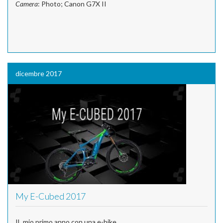
Camera
: Photo; Canon G7X II
dicembre 2017
My E-Cubed 2017
IL mio primo anno con una e-bike