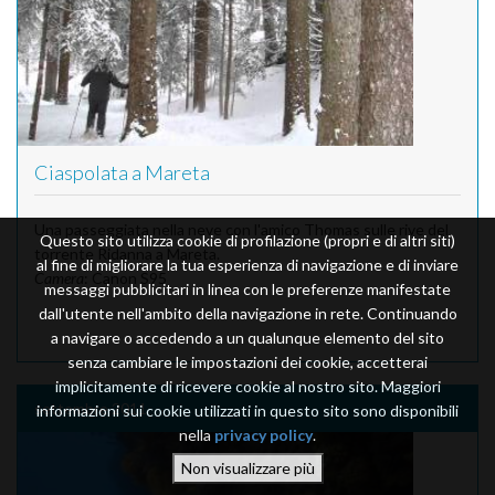
Ciaspolata a Mareta
Una passeggiata nella neve con l'amico Thomas sulle rive del
Questo sito utilizza cookie di profilazione (propri e di altri siti)
torrente Ridanna a Mareta.
al fine di migliorare la tua esperienza di navigazione e di inviare
Camera
: Canon S95
messaggi pubblicitari in linea con le preferenze manifestate
dall'utente nell'ambito della navigazione in rete. Continuando
a navigare o accedendo a un qualunque elemento del sito
senza cambiare le impostazioni dei cookie, accetterai
implicitamente di ricevere cookie al nostro sito. Maggiori
settembre 2011
informazioni sui cookie utilizzati in questo sito sono disponibili
nella
privacy policy
.