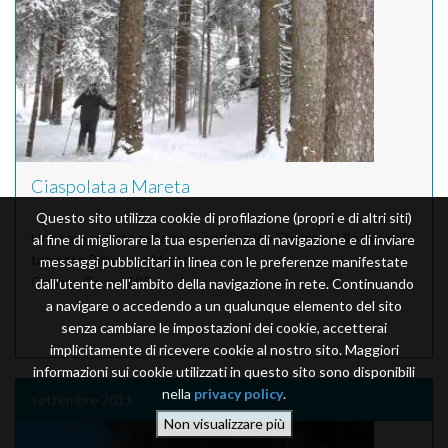
Ciaspolata a Mareta
Questo sito utilizza cookie di profilazione (propri e di altri siti)
Una passeggiata nella neve con l'amico Thomas sulle rive del
al fine di migliorare la tua esperienza di navigazione e di inviare
torrente Ridanna a Mareta.
messaggi pubblicitari in linea con le preferenze manifestate
Camera
: Canon S95
dall'utente nell'ambito della navigazione in rete. Continuando
a navigare o accedendo a un qualunque elemento del sito
senza cambiare le impostazioni dei cookie, accetterai
implicitamente di ricevere cookie al nostro sito. Maggiori
informazioni sui cookie utilizzati in questo sito sono disponibili
nella
privacy policy
.
settembre 2011