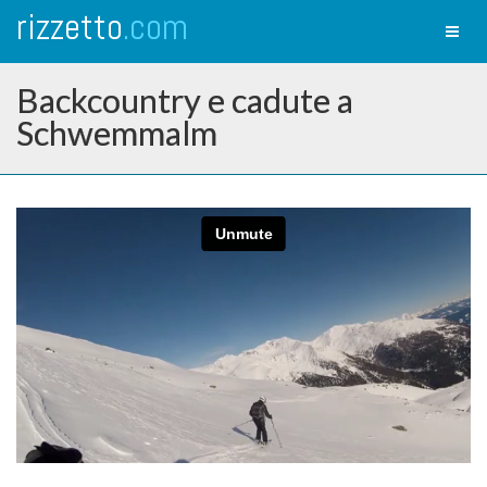
rizzetto
.com
Toggl
naviga
Backcountry e cadute a
Schwemmalm