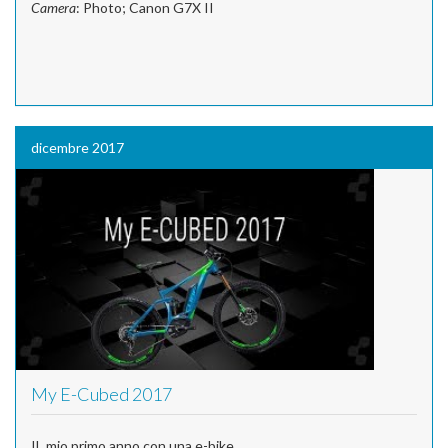
Camera
: Photo; Canon G7X II
dicembre 2017
My E-Cubed 2017
IL mio primo anno con una e-bike