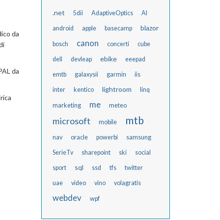
.net
5dii
AdaptiveOptics
AI
blazor
android
apple
basecamp
dico da
canon
di
bosch
concerti
cube
ebike
dell
devleap
eeepad
 PAL da
emtb
galaxysii
garmin
iis
lightroom
inter
kentico
linq
rica
me
marketing
meteo
mtb
microsoft
mobile
nav
oracle
powerbi
samsung
SerieTv
sharepoint
ski
social
sql
sport
ssd
tfs
twitter
uae
video
vino
volagratis
webdev
wpf