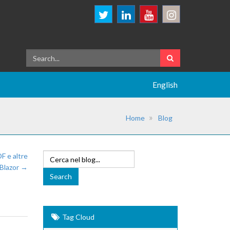
English
Home
Blog
F e altre
 Blazor →
Tag Cloud