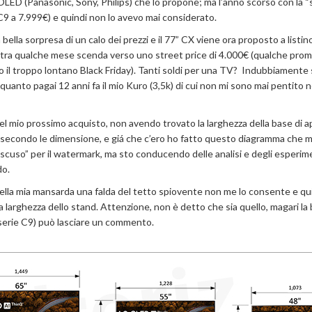
i OLED (Panasonic, Sony, Philips) che lo propone; ma l’anno scorso con la “
C9 a 7.999€) e quindi non lo avevo mai considerato.
 bella sorpresa di un calo dei prezzi e il 77” CX viene ora proposto a listin
re tra qualche mese scenda verso uno street price di 4.000€ (qualche prom
o il troppo lontano Black Friday). Tanti soldi per una TV? Indubbiamente
n quanto pagai 12 anni fa il mio Kuro (3,5k) di cui non mi sono mai pentit
 del mio prossimo acquisto, non avendo trovato la larghezza della base di 
se secondo le dimensione, e giá che c’ero ho fatto questo diagramma che m
 “scuso” per il watermark, ma sto conducendo delle analisi e degli esperim
do.
lla mia mansarda una falda del tetto spiovente non me lo consente e qui
a larghezza dello stand. Attenzione, non è detto che sia quello, magari la
a serie C9) può lasciare un commento.