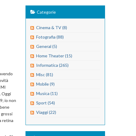
Categorie
Cinema & TV (8)
Fotografia (88)
General (5)
Home Theater (15)
Informatica (265)
a avendo
Misc (81)
ovità
Mobile (9)
SIMI
Musica (11)
e. Oggi
9; io non
Sport (54)
e bene
Viaggi (22)
 grossi
a retina