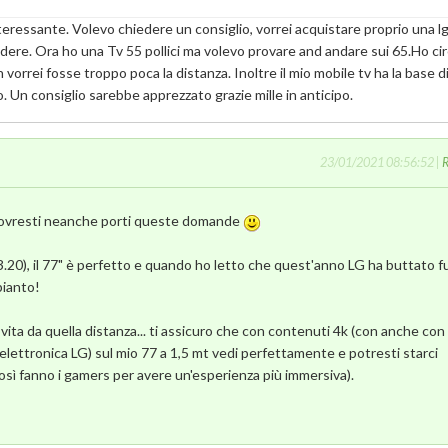
eressante. Volevo chiedere un consiglio, vorrei acquistare proprio una lg
ere. Ora ho una Tv 55 pollici ma volevo provare and andare sui 65.Ho ci
 vorrei fosse troppo poca la distanza. Inoltre il mio mobile tv ha la base d
. Un consiglio sarebbe apprezzato grazie mille in anticipo.
23/01/2021 08:56:52 |
R
n dovresti neanche porti queste domande
3.20), il 77" è perfetto e quando ho letto che quest'anno LG ha buttato f
pianto!
 vita da quella distanza... ti assicuro che con contenuti 4k (con anche con
elettronica LG) sul mio 77 a 1,5 mt vedi perfettamente e potresti starci
così fanno i gamers per avere un'esperienza più immersiva).