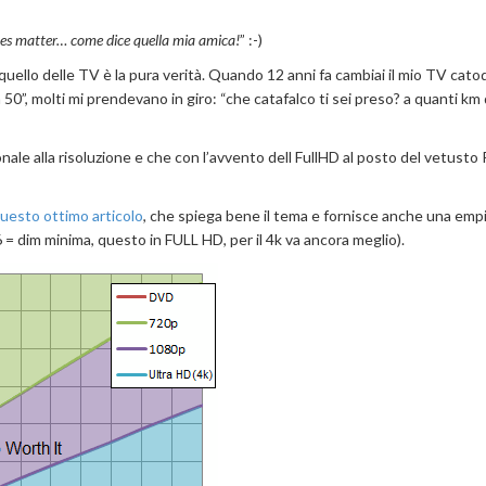
oes matter… come dice quella mia amica!
” :-)
quello delle TV è la pura verità. Quando 12 anni fa cambiai il mio TV cato
50”, molti mi prendevano in giro: “che catafalco ti sei preso? a quanti km 
nale alla risoluzione e che con l’avvento dell FullHD al posto del vetusto
uesto ottimo articolo
, che spiega bene il tema e fornisce anche una empi
 6 = dim minima, questo in FULL HD, per il 4k va ancora meglio).