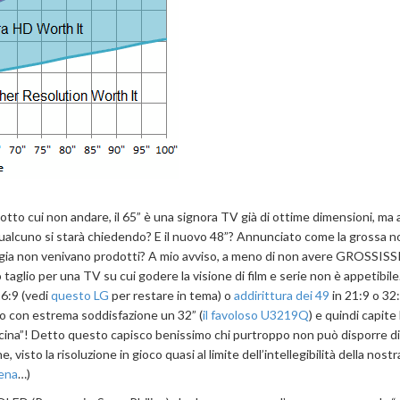
e sotto cui non andare, il 65” è una signora TV già di ottime dimensioni, m
Qualcuno si starà chiedendo? E il nuovo 48”? Annunciato come la grossa n
ologia non venivano prodotti? A mio avviso, a meno di non avere GROSSIS
o taglio per una TV su cui godere la visione di film e serie non è appetibil
16:9 (vedi
questo LG
per restare in tema) o
addirittura dei 49
in 21:9 o 32:
no con estrema soddisfazione un 32” (
il favoloso U3219Q
) e quindi capit
cucina”! Detto questo capisco benissimo chi purtroppo non può disporre di
 visto la risoluzione in gioco quasi al limite dell’intellegibilità della nostr
pena
…)