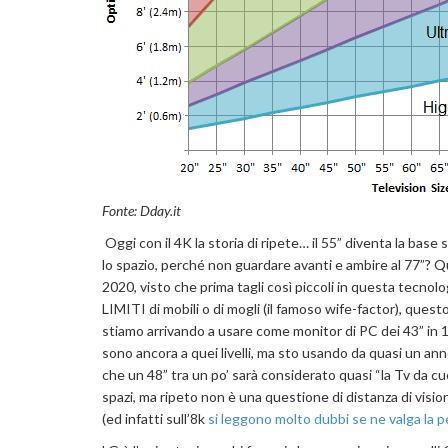
Fonte: Dday.it
Oggi con il 4K la storia di ripete… il 55” diventa la bas
lo spazio, perché non guardare avanti e ambire al 77”? 
2020, visto che prima tagli così piccoli in questa tecn
LIMITI di mobili o di mogli (il famoso wife-factor), quest
stiamo arrivando a usare come monitor di PC dei 43” in 
sono ancora a quei livelli, ma sto usando da quasi un an
che un 48” tra un po’ sarà considerato quasi “la Tv da 
spazi, ma ripeto non è una questione di distanza di visione,
(ed infatti sull’8k
si leggono molto dubbi se ne valga la 