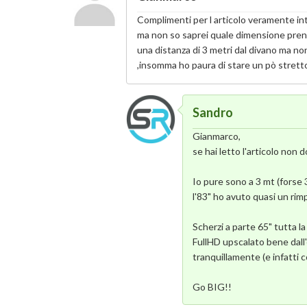
Complimenti per l articolo veramente int
ma non so saprei quale dimensione prend
una distanza di 3 metri dal divano ma non
,insomma ho paura di stare un pò stretto
Sandro
Gianmarco,
se hai letto l'articolo no
Io pure sono a 3 mt (forse 
l'83" ho avuto quasi un rim
Scherzi a parte 65" tutta la
FullHD upscalato bene dall'
tranquillamente (e infatti 
Go BIG!!