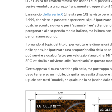
LG è l’unica tra i marchi famosi che usano i suoi pannell
veniva venduto a un prezzo francamente troppo alto (il 
L’annuncio
della serie X
(che sta per 10) ha visto però la
4.999, che viste le passate esperienze, si può ipotizza
qualche sconto no-iva, o per i “scimmia-free” attendend
paragonato allo stipendio medio italiano, ma in linea co
per un nanosecondo.
Tornando al topic del titolo: per valutare le dimensioni
nelle specs, ho ipotizzato una proporzionalità della ba
può servire a qualcun’altro per valutazioni analoghe. Mi
SEO et similia e mi viene utile “marchiarla” in questo mo
Certo appeso al muro sarebbe più bello, ma purtroppo ne
devo tenere su un mobile, da qui la necessità di sapere l
uguale per tutti i modelli, se qualcuno lo sa (anche dall