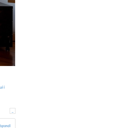
i i
-
ispondi