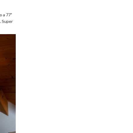
o a 77"
. Super