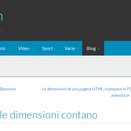
m
..
oto
Video
Sport
Varie
Blog
 Blazorise
Le dimensioni di una pagina HTML stampata in PD
amenità in
le dimensioni contano