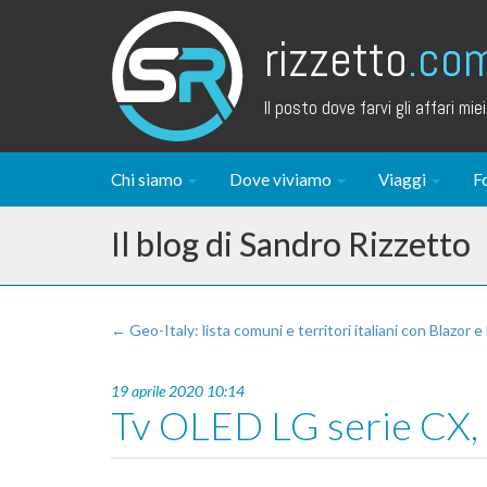
rizzetto
.co
Il posto dove farvi gli affari miei.
Chi siamo
Dove viviamo
Viaggi
F
Il blog di Sandro Rizzetto
← Geo-Italy: lista comuni e territori italiani con Blazor e
19 aprile 2020 10:14
Tv OLED LG serie CX, 