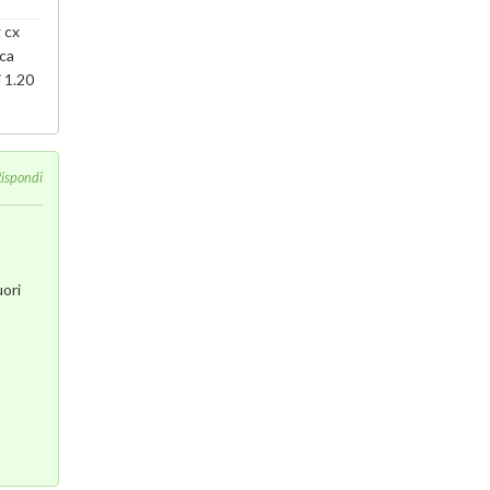
 cx
rca
i 1.20
ispondi
uori