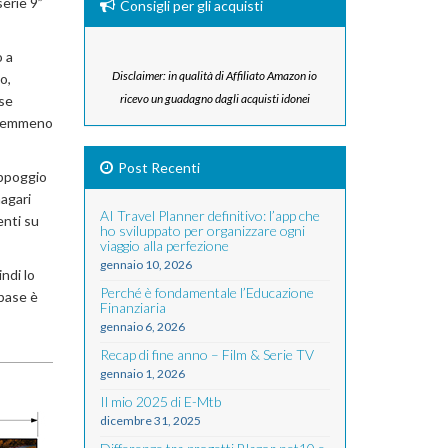
serie 9”
Consigli per gli acquisti
o a
Disclaimer: in qualità di Affiliato Amazon io
o,
ricevo un guadagno dagli acquisti idonei
 se
o nemmeno
Post Recenti
appoggio
agari
AI Travel Planner definitivo: l’app che
enti su
ho sviluppato per organizzare ogni
viaggio alla perfezione
gennaio 10, 2026
ndi lo
Perché è fondamentale l’Educazione
 base è
Finanziaria
gennaio 6, 2026
Recap di fine anno – Film & Serie TV
gennaio 1, 2026
Il mio 2025 di E-Mtb
dicembre 31, 2025