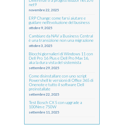
Differenze tra progetti Blazor net10 e
net9
novembre 22, 2025
ERP Change: come farsi aiutare e
guidare nell'evoluzione del business
ottobre 9, 2025
Cambiare da NAV a Business Central
è una transizione non una migrazione
ottobre 3, 2025
Blocchi giornalieri di Windows 11 con
Dell Pro 16 Plus e Dell Pro Max 16,
aka la dura vista del sistemista
settembre 29, 2025
Come disinstallare con uno script
Powershell le versioni di Office 365 di
Onenote e tutto il software Dell
preinstallate
settembre 22, 2025
Test Bosch CX 5 con upgrade a
100Nm e 750W
settembre 11, 2025