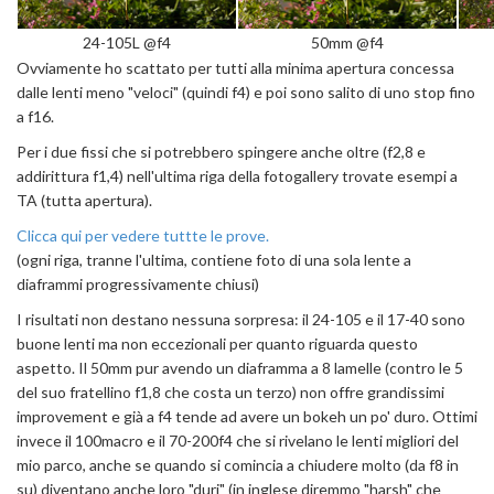
24-105L @f4
50mm @f4
Ovviamente ho scattato per tutti alla minima apertura concessa
dalle lenti meno "veloci" (quindi f4) e poi sono salito di uno stop fino
a f16.
Per i due fissi che si potrebbero spingere anche oltre (f2,8 e
addirittura f1,4) nell'ultima riga della fotogallery trovate esempi a
TA (tutta apertura).
Clicca qui per vedere tuttte le prove.
(ogni riga, tranne l'ultima, contiene foto di una sola lente a
diaframmi progressivamente chiusi)
I risultati non destano nessuna sorpresa: il 24-105 e il 17-40 sono
buone lenti ma non eccezionali per quanto riguarda questo
aspetto. Il 50mm pur avendo un diaframma a 8 lamelle (contro le 5
del suo fratellino f1,8 che costa un terzo) non offre grandissimi
improvement e già a f4 tende ad avere un bokeh un po' duro. Ottimi
invece il 100macro e il 70-200f4 che si rivelano le lenti migliori del
mio parco, anche se quando si comincia a chiudere molto (da f8 in
su) diventano anche loro "duri" (in inglese diremmo "harsh" che