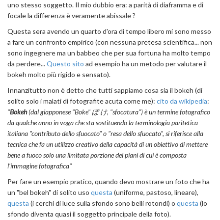
uno stesso soggetto. Il mio dubbio era: a parità di diaframma e di
focale la differenza è veramente abissale ?
Questa sera avendo un quarto d'ora di tempo libero mi sono messo
a fare un confronto empirico (con nessuna pretesa scientifica... non
sono ingegnere ma un babbeo che per sua fortuna ha molto tempo
da perdere...
Questo sito
ad esempio ha un metodo per valutare il
bokeh molto più rigido e sensato).
Innanzitutto non è detto che tutti sappiamo cosa sia il bokeh (di
solito solo i malati di fotografite acuta come me):
cito da wikipedia
:
"
Bokeh
(dal giapponese "Boke" ぼ け, "sfocatura") è un termine fotografico
da qualche anno in voga che sta sostituendo la terminologia paritetica
italiana "contributo dello sfuocato" o "resa dello sfuocato", si riferisce alla
tecnica che fa un utilizzo creativo della capacità di un obiettivo di mettere
bene a fuoco solo una limitata porzione dei piani di cui è composta
l'immagine fotografica"
Per fare un esempio pratico, quando devo mostrare un foto che ha
un "bel bokeh" di solito uso
questa
(uniforme, pastoso, lineare),
questa
(i cerchi di luce sulla sfondo sono belli rotondi) o
questa
(lo
sfondo diventa quasi il soggetto principale della foto).