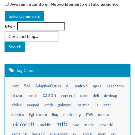
Avvisami quando un Nuovo Elemento è stato aggiunto
8+6 =
Tag Cloud
.net
5dii
AdaptiveOptics
AI
android
apple
basecamp
canon
blazor
bosch
concerti
cube
dell
devleap
ebike
eeepad
emtb
galaxysii
garmin
iis
inter
me
lightroom
kentico
linq
marketing
meteo
mtb
microsoft
mobile
nav
oracle
powerbi
sql
samsung
SerieTv
sharepoint
ski
social
sport