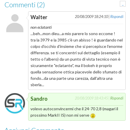
Commenti (2)
-
Walter
20/08/2009 18:24:10 |
Rispondi
non eclatanti
...beh...mon dieu...a mio parere lo sono eccome !
tra la 3979 e la 3985 c'è un abisso ! è guardando nel
colpo d'occhio d'insieme che si percepisce l'enorme
differenza. se ti concentri sul dettaglio (esempio il
tetto o l'albero) da un punto di vista tecnico non è
sicuramente "eclatante", ma il bokeh è proprio
quella sensazione ottica piacevole dello sfumato di
fondo...da una parte una carezza, dall'altra una
sberla...
Sandro
20/08/2009 18:43:45 |
Rispondi
volevo autoconvincermi che il 24-70 2,8 (magari il
prossimo MarkII IS) non mi serve