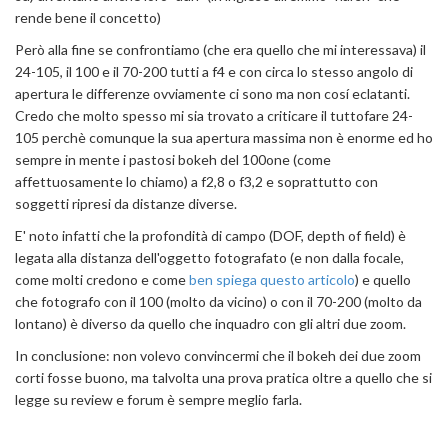
rende bene il concetto)
Però alla fine se confrontiamo (che era quello che mi interessava) il
24-105, il 100 e il 70-200 tutti a f4 e con circa lo stesso angolo di
apertura le differenze ovviamente ci sono ma non cosí eclatanti.
Credo che molto spesso mi sia trovato a criticare il tuttofare 24-
105 perchè comunque la sua apertura massima non è enorme ed ho
sempre in mente i pastosi bokeh del 100one (come
affettuosamente lo chiamo) a f2,8 o f3,2 e soprattutto con
soggetti ripresi da distanze diverse.
E' noto infatti che la profondità di campo (DOF, depth of field) è
legata alla distanza dell'oggetto fotografato (e non dalla focale,
come molti credono e come
ben spiega questo articolo
) e quello
che fotografo con il 100 (molto da vicino) o con il 70-200 (molto da
lontano) è diverso da quello che inquadro con gli altri due zoom.
In conclusione: non volevo convincermi che il bokeh dei due zoom
corti fosse buono, ma talvolta una prova pratica oltre a quello che si
legge su review e forum è sempre meglio farla.