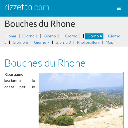
rizzetto
.com
Toggl
naviga
Bouches du Rhone
Home
|
Giorno 1
|
Giorno 2
|
Giorno 3
|
Giorno 4
|
Giorno
5
|
Giorno 6
|
Giorno 7
|
Giorno 8
|
Photogallery
|
Map
Bouches du Rhone
Ripartiamo
lasciando la
costa per un