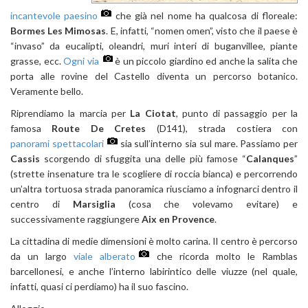
incantevole paesino
che già nel nome ha qualcosa di floreale:
Bormes Les Mimosas
. E, infatti, “nomen omen”, visto che il paese è
“invaso” da eucalipti, oleandri, muri interi di buganvillee, piante
grasse, ecc.
Ogni via
è un piccolo giardino ed anche la salita che
porta alle rovine del Castello diventa un percorso botanico.
Veramente bello.
Riprendiamo la marcia per
La Ciotat
, punto di passaggio per la
famosa
Route De Cretes
(D141), strada costiera con
panorami spettacolari
sia sull’interno sia sul mare. Passiamo per
Cassis
scorgendo di sfuggita una delle più famose “
Calanques
”
(strette insenature tra le scogliere di roccia bianca) e percorrendo
un’altra tortuosa strada panoramica riusciamo a infognarci dentro il
centro di
Marsiglia
(cosa che volevamo evitare) e
successivamente raggiungere
Aix en Provence
.
La cittadina di medie dimensioni è molto carina. Il centro è percorso
da un largo
viale alberato
che ricorda molto le Ramblas
barcellonesi, e anche l’interno labirintico delle viuzze (nel quale,
infatti, quasi ci perdiamo) ha il suo fascino.