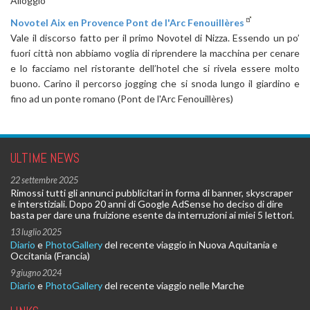
Alloggio
Novotel Aix en Provence Pont de l'Arc Fenouillères
Vale il discorso fatto per il primo Novotel di Nizza. Essendo un po’
fuori città non abbiamo voglia di riprendere la macchina per cenare
e lo facciamo nel ristorante dell’hotel che si rivela essere molto
buono. Carino il percorso jogging che si snoda lungo il giardino e
fino ad un ponte romano (Pont de l'Arc Fenouillères)
ULTIME NEWS
22 settembre 2025
Rimossi tutti gli annunci pubblicitari in forma di banner, skyscraper
e interstiziali. Dopo 20 anni di Google AdSense ho deciso di dire
basta per dare una fruizione esente da interruzioni ai miei 5 lettori.
13 luglio 2025
Diario
e
PhotoGallery
del recente viaggio in Nuova Aquitania e
Occitania (Francia)
9 giugno 2024
Diario
e
PhotoGallery
del recente viaggio nelle Marche