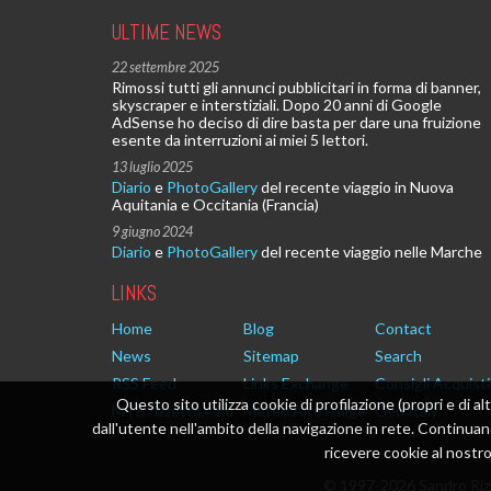
ULTIME NEWS
22 settembre 2025
Rimossi tutti gli annunci pubblicitari in forma di banner,
skyscraper e interstiziali. Dopo 20 anni di Google
AdSense ho deciso di dire basta per dare una fruizione
esente da interruzioni ai miei 5 lettori.
13 luglio 2025
Diario
e
PhotoGallery
del recente viaggio in Nuova
Aquitania e Occitania (Francia)
9 giugno 2024
Diario
e
PhotoGallery
del recente viaggio nelle Marche
LINKS
Home
Blog
Contact
News
Sitemap
Search
RSS Feed
Links Exchange
Consigli Acquisti
Questo sito utilizza cookie di profilazione (propri e di al
MTB.rizzetto.com
Meteo Alto Adige
Geo Italy
dall'utente nell'ambito della navigazione in rete. Continu
ricevere cookie al nostro 
© 1997-2026 Sandro Rizz