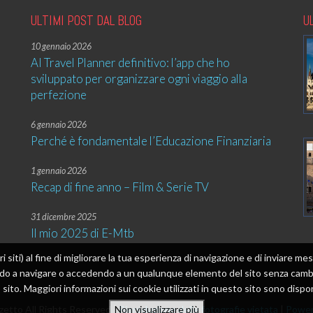
ULTIMI POST DAL BLOG
U
10 gennaio 2026
AI Travel Planner definitivo: l’app che ho
sviluppato per organizzare ogni viaggio alla
perfezione
6 gennaio 2026
Perché è fondamentale l’Educazione Finanziaria
1 gennaio 2026
Recap di fine anno – Film & Serie TV
31 dicembre 2025
Il mio 2025 di E-Mtb
tri siti) al fine di migliorare la tua esperienza di navigazione e di inviare 
ando a navigare o accedendo a un qualunque elemento del sito senza cambia
sito. Maggiori informazioni sui cookie utilizzati in questo sito sono dispon
etto All Rights Reserved |
Riproduzione delle fotografie vietata
|
Power