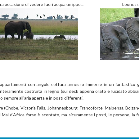
ra occasione di vedere fuori acqua un ippo...
Leonessa
iniappartamenti con angolo cottura annesso immerse in un fantastico 
 interamente costruita in legno (sul deck appena oliato e lucidato abbi
o sempre all'aria aperta e in posti differenti.
3 ore (Chobe, Victoria Falls, Johannesbourg, Francoforte, Malpensa, Bolz
l Mal d'Africa forse è scontato, ma sicuramente i posti, le persone, la f