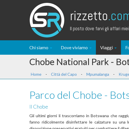
rizzetto
.co
Il posto dove farvi gli affari miei.
Chi siamo
Dove viviamo
Viaggi
F
Chobe National Park - B
Home
-
Città del Capo
-
Mpumalanga
-
Kruge
Parco del Chobe - Bo
Il Chobe
Gli ultimi giorni li trascorriamo in Botswana che raggi
fanno ridicolmente disinfettare le calzature su una
disposizione preservativi gratuiti per combattere il dila