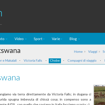
m
..
oto
Video
Sport
Varie
Blog
otswana
Home
Viaggi
S
r e Makalali
-
Victoria Falls
-
Chobe
-
Compagni di viaggio
-
tswana
ungiamo via terra direttamente da Victoria Falls; in dogana ci
 lurida spugna imbevuta di chissà cosa; in compenso sono a
gante AIDS...con quello che costano in Italia facciamo scorta :-)