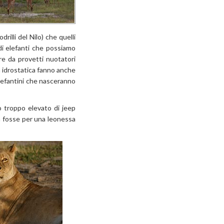
drilli
del Nilo) che quelli
 di elefanti che possiamo
re da provetti nuotatori
nta idrostatica fanno anche
elefantini che nasceranno
o troppo elevato di jeep
non fosse per una leonessa