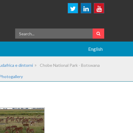
English
udafrica e dintorni
Chobe National Park - Botswana
Photogallery