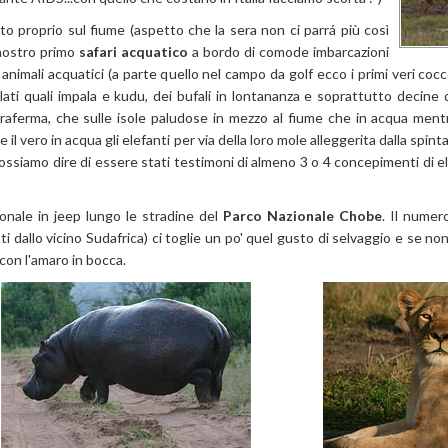
to proprio sul fiume (aspetto che la sera non ci parrá più così
l nostro primo
safari acquatico
a bordo di comode imbarcazioni
nimali acquatici (a parte quello nel campo da golf ecco i primi veri cocco
gulati quali impala e kudu, dei bufali in lontananza e soprattutto decine
rraferma, che sulle isole paludose in mezzo al fiume che in acqua ment
e il vero in acqua gli elefanti per via della loro mole alleggerita dalla spi
possiamo dire di essere stati testimoni di almeno 3 o 4 concepimenti di 
ionale in jeep lungo le stradine del
Parco Nazionale Chobe
. Il numer
sti dallo vicino Sudafrica) ci toglie un po' quel gusto di selvaggio e se 
con l'amaro in bocca.