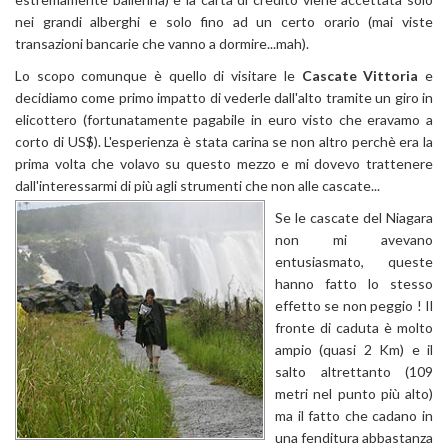
nei grandi alberghi e solo fino ad un certo orario (mai viste
transazioni bancarie che vanno a dormire...mah).
Lo scopo comunque è quello di visitare le
Cascate Vittoria
e
decidiamo come primo impatto di vederle dall'alto tramite un giro in
elicottero (fortunatamente pagabile in euro visto che eravamo a
corto di US$). L'esperienza è stata carina se non altro perchè era la
prima volta che volavo su questo mezzo e mi dovevo trattenere
dall'interessarmi di più agli strumenti
che non alle cascate...
Se le cascate del Niagara
non mi avevano
entusiasmato, queste
hanno fatto lo stesso
effetto se non peggio ! Il
fronte di caduta è molto
ampio (quasi 2 Km) e il
salto altrettanto (109
metri nel punto più alto)
ma il fatto che cadano in
una fenditura abbastanza