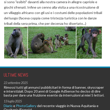
si sono "esibiti" davanti alla nostra camera in allegre capriole e
giochi sfrenati. Infine un cenno alla visita a una ricostruzione di
un villaggio africano con gli usi e i costumi delle popolazioni tribali
del luogo (faceva coppia come tristezza turistica con le danze
tribali della sera prima, che per decenza ho disertato...)
ULTIME NEWS
22 settembre 2025
Rimossi tutti gli annunci pubblicitari in forma di banner, skyscraper
e interstiziali. Dopo 20 anni di Google AdSense ho deciso di dire
basta per dare una fruizione esente da interruzioni ai miei 5 lettori.
13 luglio 2025
Diario
e
PhotoGallery
del recente viaggio in Nuova Aquitania e
Occitania (Francia)