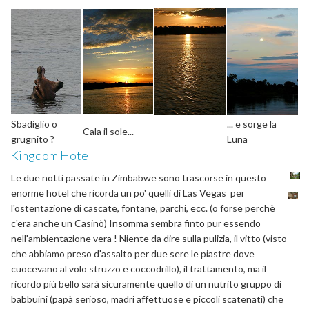
Sbadiglio o
... e sorge la
Cala il sole...
grugnito ?
Luna
Kingdom Hotel
Le due notti passate in Zimbabwe sono trascorse in questo
enorme hotel che ricorda un po' quelli di Las Vegas per
l'ostentazione di cascate, fontane, parchi, ecc. (o forse perchè
c'era anche un Casinò) Insomma sembra finto pur essendo
nell'ambientazione vera ! Niente da dire sulla pulizia, il vitto (visto
che abbiamo preso d'assalto per due sere le piastre dove
cuocevano al volo struzzo e coccodrillo), il trattamento, ma il
ricordo più bello sarà sicuramente quello di un nutrito gruppo di
babbuini (papà serioso, madri affettuose e piccoli scatenati) che