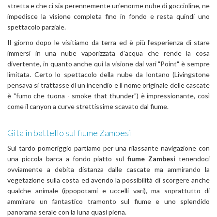
stretta e che ci sia perennemente un'enorme nube di goccioline, ne
impedisce la visione completa fino in fondo e resta quindi uno
spettacolo parziale.
Il giorno dopo le visitiamo da terra ed è più l'esperienza di stare
immersi in una nube vaporizzata d'acqua che rende la cosa
divertente, in quanto anche qui la visione dai vari "Point" è sempre
limitata. Certo lo spettacolo della nube da lontano (Livingstone
pensava si trattasse di un incendio e il nome originale delle cascate
è "fumo che tuona - smoke that thunder") è impressionante, così
come il canyon a curve strettissime scavato dal fiume.
Gita in battello sul fiume Zambesi
Sul tardo pomeriggio partiamo per una rilassante navigazione con
una piccola barca a fondo piatto sul
fiume Zambesi
tenendoci
ovviamente a debita distanza dalle cascate ma ammirando la
vegetazione sulla costa ed avendo la possibilità di scorgere anche
qualche animale (ippopotami e uccelli vari), ma soprattutto di
ammirare un fantastico tramonto sul fiume e uno splendido
panorama serale con la luna quasi piena.