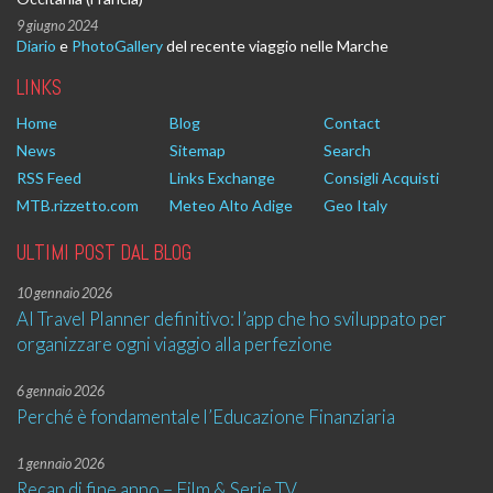
9 giugno 2024
Diario
e
PhotoGallery
del recente viaggio nelle Marche
LINKS
Home
Blog
Contact
News
Sitemap
Search
RSS Feed
Links Exchange
Consigli Acquisti
MTB.rizzetto.com
Meteo Alto Adige
Geo Italy
ULTIMI POST DAL BLOG
10 gennaio 2026
AI Travel Planner definitivo: l’app che ho sviluppato per
organizzare ogni viaggio alla perfezione
6 gennaio 2026
Perché è fondamentale l’Educazione Finanziaria
1 gennaio 2026
Recap di fine anno – Film & Serie TV