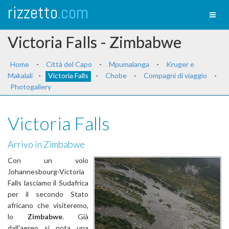
rizzetto
.com
Toggl
naviga
Victoria Falls - Zimbabwe
Home
-
Città del Capo
-
Mpumalanga
-
Kruger e
Makalali
-
Victoria Falls
-
Chobe
-
Compagni di viaggio
-
Photogallery
Victoria Falls
Arrivo in Zimbabwe
Con un volo
Johannesbourg-Victoria
Falls lasciamo il Sudafrica
per il secondo Stato
africano che visiteremo,
lo
Zimbabwe
. Già
dall'aereo si nota una