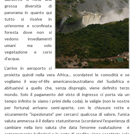
grossa diversità di
panorama in quanto qui
tutto si risolve in
un'enorme e sconfinata
foresta dove non si
vedono insediamenti
umani ma solo
vegetazione e corsi
d'acqua.
L'arrivo in aeroporto ci
proietta quindi nella vera Africa... scordatevi le comodità e se
vogliamo il way-of-life americano/australiano del Sudafrica e
abituatevi a quello che, senza dispregio, viene definito terzo
mondo. Solo il pagamento del visto di ingresso ci porta via un
tempo infinito (e siamo i primi della coda), le valigie (non le nostre
per fortuna) arrivano semi-aperte, con le chiusure rotte e
sicuramente "ispezionate" per cercarci qualcosa di valore, l'unica
valuta ammessa è il dollaro statunitense (scordatevi l'esperienza di
cambiare nella loro valuta che data l'enorme svalutazione è
estremamente ballerina) e la carta di credito viene accettata solo