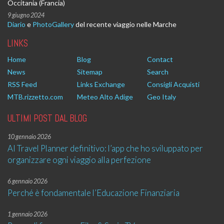
Occitania (Francia)
9 giugno 2024
Diario
e
PhotoGallery
del recente viaggio nelle Marche
LINKS
Home
Blog
Contact
News
Sitemap
Search
RSS Feed
Links Exchange
Consigli Acquisti
MTB.rizzetto.com
Meteo Alto Adige
Geo Italy
ULTIMI POST DAL BLOG
10 gennaio 2026
AI Travel Planner definitivo: l’app che ho sviluppato per
organizzare ogni viaggio alla perfezione
6 gennaio 2026
Perché è fondamentale l’Educazione Finanziaria
1 gennaio 2026