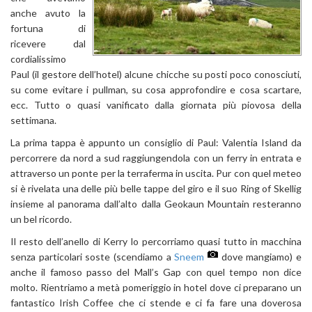
anche avuto la
fortuna di
ricevere dal
cordialissimo
Paul (il gestore dell’hotel) alcune chicche su posti poco conosciuti,
su come evitare i pullman, su cosa approfondire e cosa scartare,
ecc. Tutto o quasi vanificato dalla giornata più piovosa della
settimana.
La prima tappa è appunto un consiglio di Paul: Valentia Island da
percorrere da nord a sud raggiungendola con un ferry in entrata e
attraverso un ponte per la terraferma in uscita. Pur con quel meteo
si è rivelata una delle più belle tappe del giro e il suo Ring of Skellig
insieme al panorama dall’alto dalla Geokaun Mountain resteranno
un bel ricordo.
Il resto dell’anello di Kerry lo percorriamo quasi tutto in macchina
senza particolari soste (scendiamo a
Sneem
dove mangiamo) e
anche il famoso passo del Mall’s Gap con quel tempo non dice
molto. Rientriamo a metà pomeriggio in hotel dove ci preparano un
fantastico Irish Coffee che ci stende e ci fa fare una doverosa