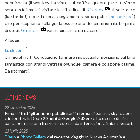
pennichella (il whiskey ha vinto sul caffè a quanto pare...). Verso
sera decidiamo di visitare la cittadina di
Killarney
, il sole esce
(bastardo !) e per la cena scegliamo a caso un pub (
The Laurels
)
che poi scopriamo sulla guida essere uno dei più rinomati. Le pinte
di stout
Guinness
vanno giù che è un piacere !
Alloggio
Loch Lein
Un gioiellino !! Conduzione familiare impeccabile, posizione sul lago
fantastica con grandi vetrate ovunque, camera e colazione ottime.
Da ritornarci.
ULTIME NEWS
22 settembre 2025
Rimossi tutti gli annunci pubblicitari in forma di banner, skyscraper
e interstiziali. Dopo 20 anni di Google AdSense ho deciso di dire
basta per dare una fruizione esente da interruzioni ai miei 5 lettori.
13 luglio 2025
Diario
e
PhotoGallery
del recente viaggio in Nuova Aquitania e