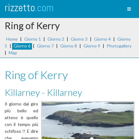
rizzetto
.com
Toggl
naviga
Ring of Kerry
Home
|
Giorno 1
|
Giorno 2
|
Giorno 3
|
Giorno 4
|
Giorno
5
|
Giorno 6
|
Giorno 7
|
Giorno 8
|
Giorno 9
|
Photogallery
|
Map
Ring of Kerry
Killarney - Killarney
Il giorno dal giro
più bello ed
atteso è quello
con il tempo più
schifoso !! E dire
che avevamo