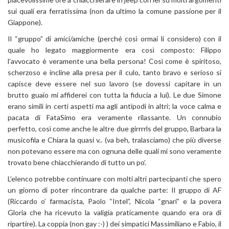
sui quali era ferratissima (non da ultimo la comune passione per il
Giappone).
Il “gruppo” di amici/amiche (perché così ormai li considero) con il
quale ho legato maggiormente era così composto: Filippo
l’avvocato è veramente una bella persona! Così come è spiritoso,
scherzoso e incline alla presa per il culo, tanto bravo e serioso si
capisce deve essere nel suo lavoro (se dovessi capitare in un
brutto guaio mi affiderei con tutta la fiducia a lui). Le due Simone
erano simili in certi aspetti ma agli antipodi in altri; la voce calma e
pacata di FataSimo era veramente rilassante. Un connubio
perfetto, così come anche le altre due girrrrls del gruppo, Barbara la
musicofila e Chiara la quasi v.. (va beh, tralasciamo) che più diverse
non potevano essere ma con ognuna delle quali mi sono veramente
trovato bene chiacchierando di tutto un po’.
L’elenco potrebbe continuare con molti altri partecipanti che spero
un giorno di poter rincontrare da qualche parte: Il gruppo di AF
(Riccardo o’ farmacista, Paolo “Intel”, Nicola “gnari” e la povera
Gloria che ha ricevuto la valigia praticamente quando era ora di
ripartire). La coppia (non gay :-) ) dei simpatici Massimiliano e Fabio, il