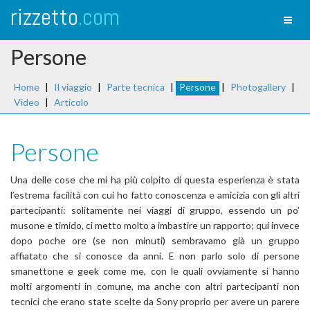
rizzetto
.com
Toggl
naviga
Persone
Home
|
Il viaggio
|
Parte tecnica
|
Persone
|
Photogallery
|
Video
|
Articolo
Persone
Una delle cose che mi ha più colpito di questa esperienza è stata
l’estrema facilità con cui ho fatto conoscenza e amicizia con gli altri
partecipanti: solitamente nei viaggi di gruppo, essendo un po’
musone e timido, ci metto molto a imbastire un rapporto; qui invece
dopo poche ore (se non minuti) sembravamo già un gruppo
affiatato che si conosce da anni. E non parlo solo di persone
smanettone e geek come me, con le quali ovviamente si hanno
molti argomenti in comune, ma anche con altri partecipanti non
tecnici che erano state scelte da Sony proprio per avere un parere