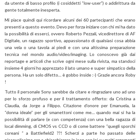
da utente di basso profilo (i cosiddetti “low-user”) o addirittura da
gente totalmente inesperta.
Mi piace quindi qui ricordare alcuni dei 60 partecipanti che erano
presenti a questo evento. Devo per forza iniziare con chi mi ha dato
la possibilità di esserci, ovvero Roberto Pezzali, vicedirettore di AF
Digitale, un ragazzo sportivo, appassionato di qualsiasi cosa abbia
una vela o una tavola ai piedi e con una altissima preparazione
tecnica nel mondo audio/video/imaging. Lo conoscevo già dai
reportage e articoli che scrive ogni mese sulla rivista, ma standoci
insieme 4 giorni ho apprezzato il lato umano e super simpatico della
persona. Ha un solo difetto… è gobbo inside :-) Grazie ancora Roby
!
Tutto il personale Sony sarebbe da citare e ringraziare uno ad uno
per lo sforzo profuso e per il trattamento offerto: da Cristina a
Claudia, da Jorge a Filippo. Citazione d’onore per Emanuela, la
“donna ideale” per gli smanettoni come me… quando mai si ha la
possibilità di parlare (e con competenza) con una bella ragazza di
local dimming, di CMOS vs CCD o di come battere “quegli sporchi
coreani ” a Battlefield2 ??! Scherzi a parte ho passato delle
piacevolissime ore a chiacchierare in jeep con lei su molti argomenti