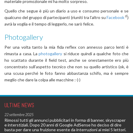
materiale promozionale mi ha molto sorpreso.
Quello che segue è più un diario a uso e consumo personale e se
qualcuno del gruppo di partecipanti (riuniti tra l'altro su
Facebook
)
avrà la voglia e il tempo di leggerlo, ne sarò felice.
Photogallery
Per una volta tanto la mia fida reflex con annesso parco lenti è
rimasta a casa. La
photogallery
si riduce quindi a qualche foto che
ho scattato durante il field test, anche se onestamente ero più
concentrato sull’aspetto tecnico che non su quello artistico (ok, è
una scusa perché le foto fanno abbastanza schifo, ma è sempre
meglio che dare la colpa alle macchine :-) )
ULTIME NEWS
22 settembre 2025
Rimossi tutti gli annunci pubblicitari in forma di banner, skyscraper
e interstiziali. Dopo 20 anni di Google AdSense ho deciso di dire
basta per dare una fruizione esente da interruzioni ai miei 5 lettori.