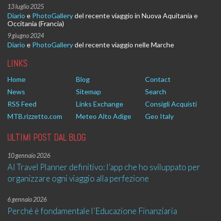
13 luglio 2025
Diario
e
PhotoGallery
del recente viaggio in Nuova Aquitania e
Occitania (Francia)
9 giugno 2024
Diario
e
PhotoGallery
del recente viaggio nelle Marche
LINKS
Home
Blog
Contact
News
Sitemap
Search
RSS Feed
Links Exchange
Consigli Acquisti
MTB.rizzetto.com
Meteo Alto Adige
Geo Italy
ULTIMI POST DAL BLOG
10 gennaio 2026
AI Travel Planner definitivo: l’app che ho sviluppato per
organizzare ogni viaggio alla perfezione
6 gennaio 2026
Perché è fondamentale l’Educazione Finanziaria