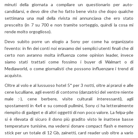
minuti della giornata a compilare un questionario per auto-
candidarsi, e devo dire che ho fatto bene visto che dopo qualche
settimana una mail della rivista mi annunciava che ero stato
prescelto (in 7 su 700 e non tramite sorteggio, quindi la cosa mi
rende molto orgoglioso).
Devo subito porre un elogio a Sony per come ha organizzato
l’evento: in fin dei conti noi eravamo dei semplici utenti finali che di
certo non avranno molta influenza come opinion leader, invece
siamo stati trattati come fossimo i buyer di Walmart o di
Mediaworld, o come giornalisti che possono influenzare i trend di
acquisto.
Oltre al volo e al lussuoso hotel 5* per 3 notti, oltre ai pranzi e alle
cene luculliane, agli eventi di contorno (danzatrici del ventre niente
male :-), cene berbere, visite culturali interessanti), agli
spostamenti in 4x4 e su comodi pullmini, Sony ci ha letteralmente
riempito di gadget e di altri oggetti di non poco valore. La felpa-pile
si è rilevata di sicuro il dono più gradito visto le inattese basse
temperature tunisine, ma vedersi donare compact flash e memory
stick per un totale di 12 Gb, zainetti, card reader usb oltre a vario