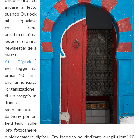
chiudere il pc ed
andare a letto
quando Outlook
mi segnalava
che c’era
un’ultima mail da
leggere: era una
newsletter della
rivista
Af Digitale
,
che leggo da
ormai 10 anni,
che annunciava
l’organizzazione
di un viaggio in
Tunisia
sponsorizzato
da Sony per un
field-test sulle
loro fotocamere
e videocamere digitali. Ero indeciso se dedicare quegli ultimi 10