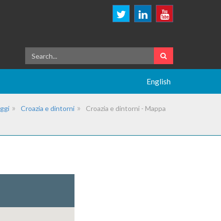
English
ggi
Croazia e dintorni
Croazia e dintorni - Mappa