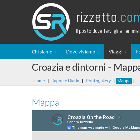
rizzetto
.co
Il posto dove farvi gli affari miei.
Chi siamo
Dove viviamo
Viaggi
F
Croazia e dintorni - Mapp
Home
|
Tappe e Diario
|
Photogallery
|
Mappa
|
Mappa