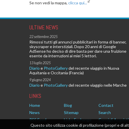
Se non vedi la mappa,
clicca qui...
ULTIME NEWS
22 settembre 2025
Rimossi tutti gli annunci pubblicitari in forma di banner,
skyscraper e interstiziali. Dopo 20 anni di Google
AdSense ho deciso di dire basta per dare una fruizione
esente da interruzioni ai miei 5 lettori.
13 luglio 2025
Diario
e
PhotoGallery
del recente viaggio in Nuova
Aquitania e Occitania (Francia)
9 giugno 2024
Diario
e
PhotoGallery
del recente viaggio nelle Marche
LINKS
Home
Blog
Contact
News
Sitemap
Search
RSS Feed
Links Exchange
Consigli Acquisti
Questo sito utilizza cookie di profilazione (propri e di al
MTB.rizzetto.com
Meteo Alto Adige
Geo Italy