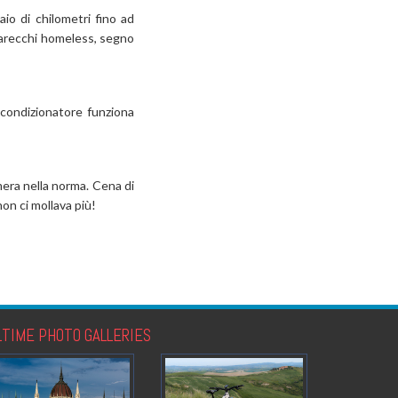
io di chilometri fino ad
parecchi homeless, segno
 condizionatore funziona
mera nella norma. Cena di
non ci mollava più!
LTIME PHOTO GALLERIES