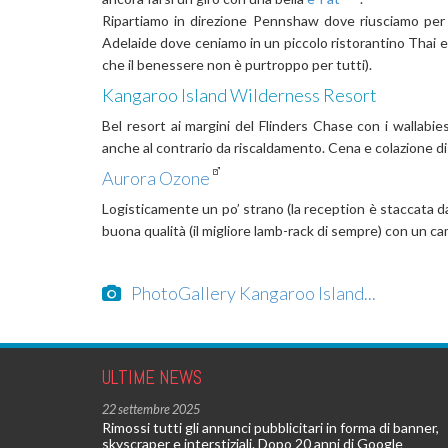
Ripartiamo in direzione Pennshaw dove riusciamo per p
Adelaide dove ceniamo in un piccolo ristorantino Thai 
che il benessere non è purtroppo per tutti).
Kangaroo Island Wilderness Resort
Bel resort ai margini del Flinders Chase con i wallabi
anche al contrario da riscaldamento. Cena e colazione di
Aurora Ozone
Logisticamente un po’ strano (la reception è staccata dal
buona qualità (il migliore lamb-rack di sempre) con un ca
PhotoGallery Kangaroo Island...
ULTIME NEWS
22 settembre 2025
Rimossi tutti gli annunci pubblicitari in forma di banner,
skyscraper e interstiziali. Dopo 20 anni di Google