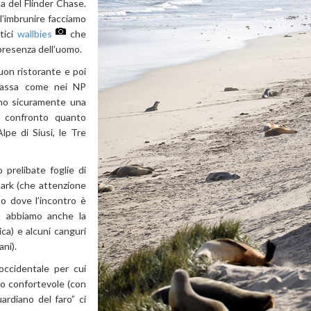
a del Flinder Chase.
l’imbrunire facciamo
tici
wallbies
che
presenza dell’uomo.
uon ristorante e poi
 tassa come nei NP
ono sicuramente una
n confronto quanto
lpe di Siusi, le Tre
o prelibate foglie di
Park (che attenzione
o dove l’incontro è
a abbiamo anche la
ica) e alcuni canguri
ani).
occidentale per cui
o confortevole (con
ardiano del faro” ci