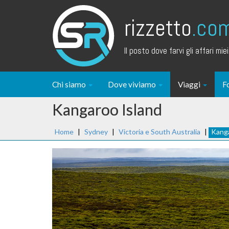
rizzetto
.co
Il posto dove farvi gli affari miei.
Chi siamo
Dove viviamo
Viaggi
F
Kangaroo Island
Home
|
Sydney
|
Victoria e South Australia
|
Kanga