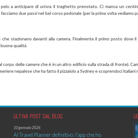
elo a anticipare di un’ora il traghetto prenotato. Ci manca un centina
e facciamo due passi nel bel corso pedonale (per la prima volta vediamo 
es che stazionano davanti alla camera. Finalmente il primo posto dove il
 buona qualità
 corpo delle camere che è in un altro edificio sulla strada di fronte). Ca
meriere nepalese che ha fatto il pizzaiolo a Sydney e scoprendoci italiani 
ULTIMI POST DAL BLOG
U
10 gennaio 2026
AI Travel Planner definitivo: l’app che ho