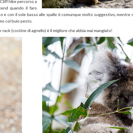
Cliff hike percorso a
end quando il faro
ato e con il sole basso alle spalle è comunque molto suggestivo, mentre 
mo col buio pesto.
-rack (costine di agnello) è il migliore che abbia mai mangiato!