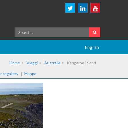
English
Home
Viaggi
Australia
Kangaroo Island
otogallery
|
Mappa