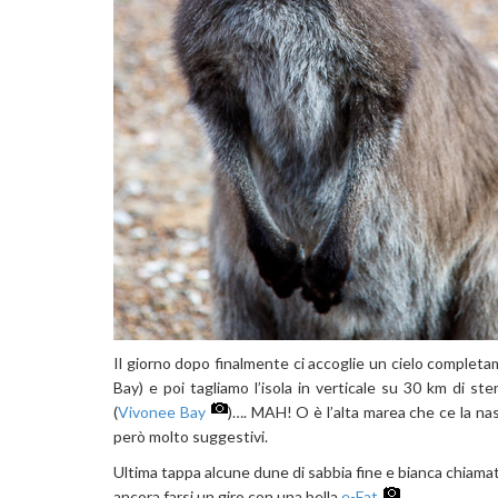
Il giorno dopo finalmente ci accoglie un cielo complet
Bay) e poi tagliamo l’isola in verticale su 30 km di ste
(
Vivonee Bay
)…. MAH! O è l’alta marea che ce la na
però molto suggestivi.
Ultima tappa alcune dune di sabbia fine e bianca chiama
ancora farsi un giro con una bella
e-Fat
.