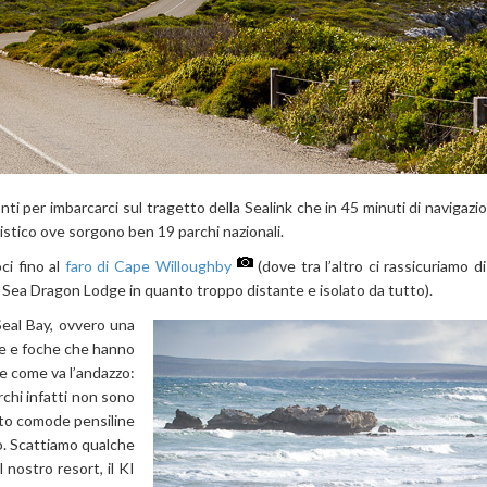
 per imbarcarci sul tragetto della Sealink che in 45 minuti di navigazione
stico ove sorgono ben 19 parchi nazionali.
ci fino al
faro di Cape Willoughby
(dove tra l’altro ci rassicuriamo 
o Sea Dragon Lodge in quanto troppo distante e isolato da tutto).
Seal Bay, ovvero una
rie e foche che hanno
e come va l’andazzo:
rchi infatti non sono
ito comode pensiline
o. Scattiamo qualche
l nostro resort, il KI