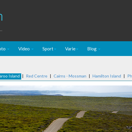
m
..
oto
Video
Sport
Varie
Blog
roo Island
|
Red Centre
|
Cairns - Mossman
|
Hamilton Island
|
Ph