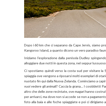
Dopo i 60 km che ci separano da Cape Jervis, siamo pronti
Kangoroo Island, a quanto dicono un vero paradiso fauni
Iniziamo l’esplorazione dalla penisola Dudley spingendo
alloggiare due notti in questa zona, nel seppur lussuos
Ci spostiamo quindi verso la costa sud per visitare la 
spiaggia ove vengono a riposarsi molti esemplari di ota
nuotato fin qui dalla Nuova Zelanda. Cominciamo a capir
vuoi vedere gli animali? Caccia la grana… I cosiddetti Pa
altro che delle zone recintate, ove magari hanno costru
per arrivarci, ma dove non si accede se non a pagament
foto alla baia e alle foche spiaggiate e poi ci dirigiamo a