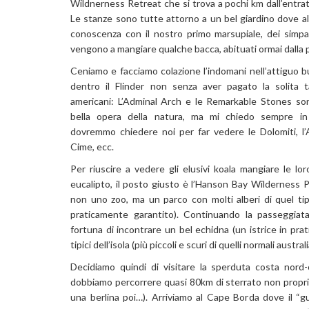
Wildnerness Retreat che si trova a pochi km dall’entrat
Le stanze sono tutte attorno a un bel giardino dove al
conoscenza con il nostro primo marsupiale, dei simpa
vengono a mangiare qualche bacca, abituati ormai dalla 
Ceniamo e facciamo colazione l’indomani nell’attiguo b
dentro il Flinder non senza aver pagato la solita
americani: L’Adminal Arch e le Remarkable Stones s
bella opera della natura, ma mi chiedo sempre i
dovremmo chiedere noi per far vedere le Dolomiti, l’A
Cime, ecc.
Per riuscire a vedere gli elusivi koala mangiare le lor
eucalipto, il posto giusto è l’Hanson Bay Wilderness 
non uno zoo, ma un parco con molti alberi di quel tip
praticamente garantito). Continuando la passeggiat
fortuna di incontrare un bel echidna (un istrice in prat
tipici dell’isola (più piccoli e scuri di quelli normali australi
Decidiamo quindi di visitare la sperduta costa nord-
dobbiamo percorrere quasi 80km di sterrato non propri
una berlina poi…). Arriviamo al Cape Borda dove il “gu