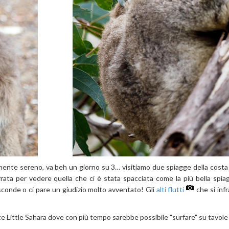
amente sereno, va beh un giorno su 3… visitiamo due spiagge della cost
rrata per vedere quella che ci è stata spacciata come la più bella spiag
sconde o ci pare un giudizio molto avventato! Gli
alti flutti
che si inf
te Little Sahara dove con più tempo sarebbe possibile "surfare" su tavol