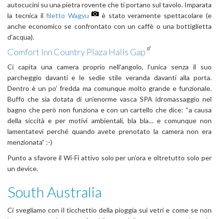
autocucini su una pietra rovente che ti portano sul tavolo. Imparata
la tecnica il
filetto Wagyu
è stato veramente spettacolare (e
anche economico se confrontato con un caffè o una bottiglietta
d’acqua).
Comfort Inn Country Plaza Halls Gap
Ci capita una camera proprio nell’angolo, l’unica senza il suo
parcheggio davanti e le sedie stile veranda davanti alla porta.
Dentro è un po’ fredda ma comunque molto grande e funzionale.
Buffo che sia dotata di un’enorme vasca SPA idromassaggio nel
bagno che però non funziona e con un cartello che dice: “a causa
della siccità e per motivi ambientali, bla bla… e comunque non
lamentatevi perché quando avete prenotato la camera non era
menzionata” :-)
Punto a sfavore il Wi-Fi attivo solo per un’ora e oltretutto solo per
un device.
South Australia
Ci svegliamo con il ticchettio della pioggia sui vetri e come se non