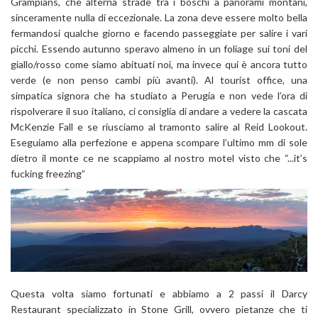
Grampians, che alterna strade tra i boschi a panorami montani,
sinceramente nulla di eccezionale. La zona deve essere molto bella
fermandosi qualche giorno e facendo passeggiate per salire i vari
picchi. Essendo autunno speravo almeno in un foliage sui toni del
giallo/rosso come siamo abituati noi, ma invece qui è ancora tutto
verde (e non penso cambi più avanti). Al tourist office, una
simpatica signora che ha studiato a Perugia e non vede l’ora di
rispolverare il suo italiano, ci consiglia di andare a vedere la cascata
McKenzie Fall e se riusciamo al tramonto salire al Reid Lookout.
Eseguiamo alla perfezione e appena scompare l’ultimo mm di sole
dietro il monte ce ne scappiamo al nostro motel visto che “...it’s
fucking freezing”
Questa volta siamo fortunati e abbiamo a 2 passi il Darcy
Restaurant specializzato in Stone Grill, ovvero pietanze che ti