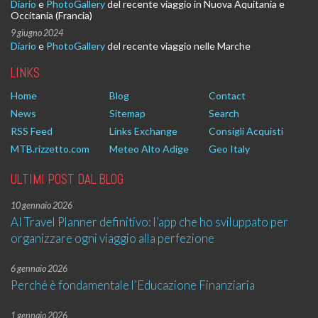
Diario
e
PhotoGallery
del recente viaggio in Nuova Aquitania e
Occitania (Francia)
9 giugno 2024
Diario
e
PhotoGallery
del recente viaggio nelle Marche
LINKS
Home
Blog
Contact
News
Sitemap
Search
RSS Feed
Links Exchange
Consigli Acquisti
MTB.rizzetto.com
Meteo Alto Adige
Geo Italy
ULTIMI POST DAL BLOG
10 gennaio 2026
AI Travel Planner definitivo: l’app che ho sviluppato per
organizzare ogni viaggio alla perfezione
6 gennaio 2026
Perché è fondamentale l’Educazione Finanziaria
1 gennaio 2026