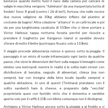
bastasse quando metto fuori il naso dalla camera per caricare le
valigie in macchina vengono “fulminato” da una inaspettata botta di
freddo! Sono 8 gradi (contro i 26 di ieri!), fortuna che nelle nostre
due nuove valigione da 30kg abbiamo infilato dal piumino al
costume da bagno! Altra colazione “al banco” in un cafè locale e poi
via per una lunghissima cavalcata di 550km che ci deve portare a
Victor Harbour, tappa notturna forzata perché per riuscire a
prendere il traghetto per Kangaroo Island si sarebbe dovuto
sforare di molto il limite (purtroppo fissato solo a 110km).
Il viaggio procede abbastanza noioso e spesso sotto la pioggia. Il
paesaggio è un misto di rurale inframezzato ogni tanto da qualche
paese, che viste le dimensioni del font sulla mappa ti immagini come
minimo una metropoli, mentre in realtà è la solita main-street con
distributore di benzina, negozio di alimentari, chiesa (ma non
sempre), bar con insegna della birra locale (quello sempre) e
qualche abitazione. In uno di questi (Tintinara) pranziamo con il
solito sandwich ham & cheese, e preparato dalla “vecchia”
proprietaria quasi con fastidio visto che è domenica e sarebbe
aperta solo per il caffè (i 25$ con bibita comunque non li disdegna).
Arriviamo a Victor Harbour ancora sotto la pioggia e al freddo e ci