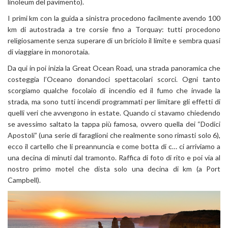
linoleum del pavimento).
I primi km con la guida a sinistra procedono facilmente avendo 100
km di autostrada a tre corsie fino a Torquay: tutti procedono
religiosamente senza superare di un briciolo il limite e sembra quasi
di viaggiare in monorotaia.
Da qui in poi inizia la Great Ocean Road, una strada panoramica che
costeggia l’Oceano donandoci spettacolari scorci. Ogni tanto
scorgiamo qualche focolaio di incendio ed il fumo che invade la
strada, ma sono tutti incendi programmati per limitare gli effetti di
quelli veri che avvengono in estate. Quando ci stavamo chiedendo
se avessimo saltato la tappa più famosa, ovvero quella dei “Dodici
Apostoli” (una serie di faraglioni che realmente sono rimasti solo 6),
ecco il cartello che li preannuncia e come botta di c… ci arriviamo a
una decina di minuti dal tramonto. Raffica di foto di rito e poi via al
nostro primo motel che dista solo una decina di km (a Port
Campbell).