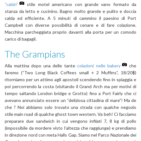
“cabin”
stile motel americano con grande vano formato da
stanza da letto e cucinino. Bagno molto grande e pulito e doccia
calda ed efficiente. A 5 minuti di cammino il paesino di Port
Campbell con diverse possibilità di cenare e di fare colazione.
Macchina parcheggiata proprio davanti alla porta per un comodo
carico di bagagli.
The Grampians
Alla mattina dopo una delle tante
colazioni nelle bakery
che
faremo (“Two Long Black Coffees small + 2 Muffins”, 18/20$)
ritorniamo per un attimo agli apostoli scendendo fino in spiaggia e
poi percorrendo la costa (visitando il Grand Arch ma per motivi di
tempo saltando London bridge e Grotto) fino a Port Fairly che ci
avevano annunciato essere un “deliziosa cittadina di mare”! Ma de
che ? Noi abbiamo solo trovato una strada con qualche negozio
stile main road di qualche ghost town western. Va beh! Ci facciamo
preparare due sandwich in cui vengono infilati 7, 8 kg di pollo
(impossibile da mordere visto l’altezza che raggiunge) e prendiamo
in direzione nord con meta Halls Gap. Siamo nel Parco Nazionale dei