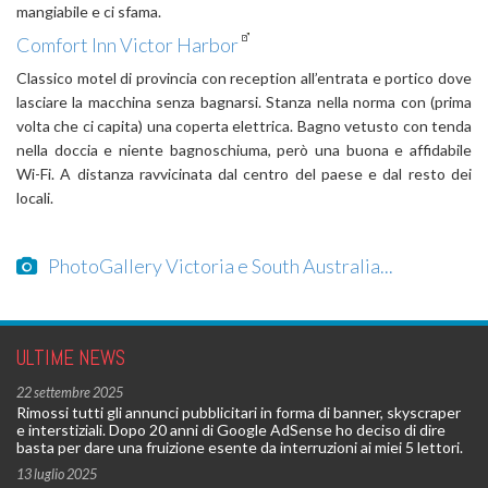
mangiabile e ci sfama.
Comfort Inn Victor Harbor
Classico motel di provincia con reception all’entrata e portico dove
lasciare la macchina senza bagnarsi. Stanza nella norma con (prima
volta che ci capita) una coperta elettrica. Bagno vetusto con tenda
nella doccia e niente bagnoschiuma, però una buona e affidabile
Wi-Fi. A distanza ravvicinata dal centro del paese e dal resto dei
locali.
PhotoGallery Victoria e South Australia...
ULTIME NEWS
22 settembre 2025
Rimossi tutti gli annunci pubblicitari in forma di banner, skyscraper
e interstiziali. Dopo 20 anni di Google AdSense ho deciso di dire
basta per dare una fruizione esente da interruzioni ai miei 5 lettori.
13 luglio 2025