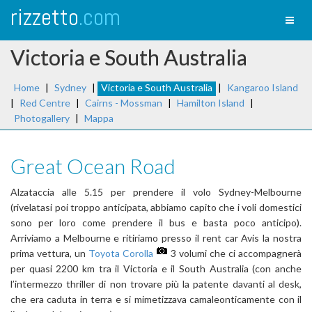
rizzetto
.com
Toggl
naviga
Victoria e South Australia
Home
|
Sydney
|
Victoria e South Australia
|
Kangaroo Island
|
Red Centre
|
Cairns - Mossman
|
Hamilton Island
|
Photogallery
|
Mappa
Great Ocean Road
Alzataccia alle 5.15 per prendere il volo Sydney-Melbourne
(rivelatasi poi troppo anticipata, abbiamo capito che i voli domestici
sono per loro come prendere il bus e basta poco anticipo).
Arriviamo a Melbourne e ritiriamo presso il rent car Avis la nostra
prima vettura, un
Toyota Corolla
3 volumi che ci accompagnerà
per quasi 2200 km tra il Victoria e il South Australia (con anche
l’intermezzo thriller di non trovare più la patente davanti al desk,
che era caduta in terra e si mimetizzava camaleonticamente con il