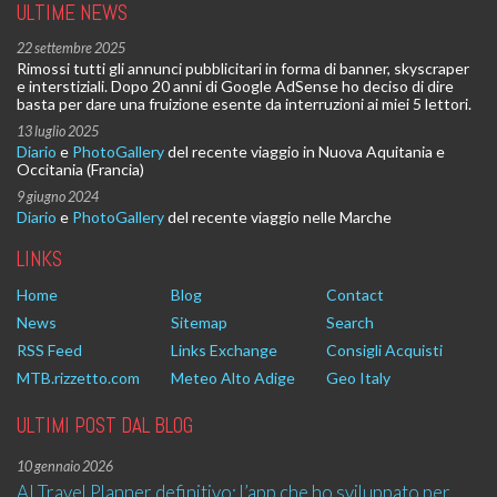
ULTIME NEWS
22 settembre 2025
Rimossi tutti gli annunci pubblicitari in forma di banner, skyscraper
e interstiziali. Dopo 20 anni di Google AdSense ho deciso di dire
basta per dare una fruizione esente da interruzioni ai miei 5 lettori.
13 luglio 2025
Diario
e
PhotoGallery
del recente viaggio in Nuova Aquitania e
Occitania (Francia)
9 giugno 2024
Diario
e
PhotoGallery
del recente viaggio nelle Marche
LINKS
Home
Blog
Contact
News
Sitemap
Search
RSS Feed
Links Exchange
Consigli Acquisti
MTB.rizzetto.com
Meteo Alto Adige
Geo Italy
ULTIMI POST DAL BLOG
10 gennaio 2026
AI Travel Planner definitivo: l’app che ho sviluppato per