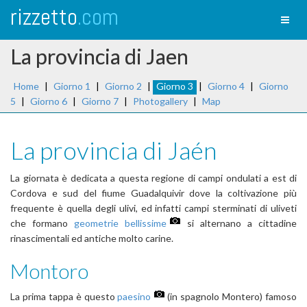
rizzetto
.com
Toggl
naviga
La provincia di Jaen
Home
|
Giorno 1
|
Giorno 2
|
Giorno 3
|
Giorno 4
|
Giorno
5
|
Giorno 6
|
Giorno 7
|
Photogallery
|
Map
La provincia di Jaén
La giornata è dedicata a questa regione di campi ondulati a est di
Cordova e sud del fiume Guadalquivir dove la coltivazione più
frequente è quella degli ulivi, ed infatti campi sterminati di uliveti
che formano
geometrie bellissime
si alternano a cittadine
rinascimentali ed antiche molto carine.
Montoro
La prima tappa è questo
paesino
(in spagnolo Montero) famoso