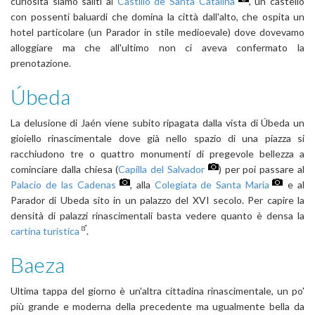
curiosità siamo saliti al
Castillo de Santa Catalina
, un castello
con possenti baluardi che domina la città dall'alto, che ospita un
hotel particolare (un Parador in stile medioevale) dove dovevamo
alloggiare ma che all'ultimo non ci aveva confermato la
prenotazione.
Úbeda
La delusione di Jaén viene subito ripagata dalla vista di Úbeda un
gioiello rinascimentale dove già nello spazio di una piazza si
racchiudono tre o quattro monumenti di pregevole bellezza a
cominciare dalla chiesa (
Capilla del Salvador
) per poi passare al
Palacio de las Cadenas
, alla
Colegiata de Santa Maria
e al
Parador di Ubeda sito in un palazzo del XVI secolo. Per capire la
densità di palazzi rinascimentali basta vedere quanto è densa la
cartina turistica
.
Baeza
Ultima tappa del giorno è un'altra cittadina rinascimentale, un po'
più grande e moderna della precedente ma ugualmente bella da