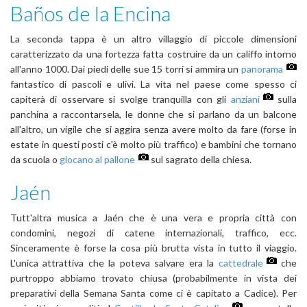
Baños de la Encina
La seconda tappa è un altro villaggio di piccole dimensioni
caratterizzato da una fortezza fatta costruire da un califfo intorno
all'anno 1000. Dai piedi delle sue 15 torri si ammira un
panorama
fantastico di pascoli e ulivi. La vita nel paese come spesso ci
capiterà di osservare si svolge tranquilla con gli
anziani
sulla
panchina a raccontarsela, le donne che si parlano da un balcone
all'altro, un vigile che si aggira senza avere molto da fare (forse in
estate in questi posti c'è molto più traffico) e bambini che tornano
da scuola o
giocano al pallone
sul sagrato della chiesa.
Jaén
Tutt'altra musica a Jaén che è una vera e propria città con
condomini, negozi di catene internazionali, traffico, ecc.
Sinceramente è forse la cosa più brutta vista in tutto il viaggio.
L'unica attrattiva che la poteva salvare era la
cattedrale
che
purtroppo abbiamo trovato chiusa (probabilmente in vista dei
preparativi della Semana Santa come ci è capitato a Cadice). Per