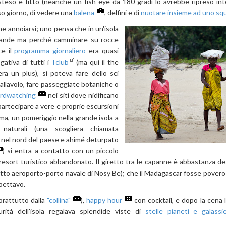
steso e fitto (neanche un fish-eye da 180 gradi lo avrebbe ripreso in
sso giorno, di vedere una
balena
, delfini e di
nuotare insieme ad uno squ
e annoiarsi; uno pensa che in un'isola
grande ma perché camminare su rocce
ce il
programma giornaliero
era quasi
gativa di tutti i
Tclub
(ma qui il the
ra un plus), si poteva fare dello sci
allavolo, fare passeggiate botaniche o
irdwatching
nei siti dove nidificano
 partecipare a vere e proprie escursioni
ma, un pomeriggio nella grande isola a
naturali (una scogliera chiamata
 nel nord del paese e ahimé deturpato
) si entra a contatto con un piccolo
n resort turistico abbandonato. Il giretto tra le capanne è abbastanza d
atto aeroporto-porto navale di Nosy Be); che il Madagascar fosse povero 
spettavo.
oprattutto dalla
"collina"
),
happy hour
con cocktail, e dopo la cena 
urità dell'isola regalava splendide viste di
stelle pianeti e galassi