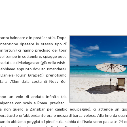
canza balneare e in posti esotici. Dopo
ntenzione ripetere lo stesso tipo di
 infortuni) ci hanno precluso dei tour
n bel tempo in settembre, spiagge poco
 caduta sul Madagascar (già nella wish-
che abbiamo appunto dovuto rimandare).
"Daniela-Tours" (grazie!!), prenotiamo
sta a 70km dalla costa di Nosy Be:
opo un volo di andata infinito (da
alpensa con scalo a Roma -previsto-,
a non quello a Zanzibar per cambio equipaggio), ci attende un qua
oprattutto un'abbondante ora e mezza di barca veloce. Alla fine da quand
uando abbiamo poggiato i piedi sulla sabbia dell'isola sono passate 24 or