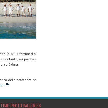
te (o più; i fortunati si
i sia tanto, ma poiché il
ra, sarà dura.
ento dello scafandro ha
qui
.
LTIME PHOTO GALLERIES