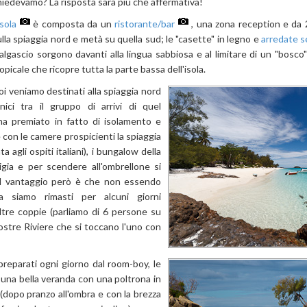
hiedevamo? La risposta sarà più che affermativa!
isola
è composta da un
ristorante/bar
, una zona reception e da
ulla spiaggia nord e metà su quella sud; le "casette" in legno e
arredate 
algascio sorgono davanti alla lingua sabbiosa e al limitare di un "bosco
opicale che ricopre tutta la parte bassa dell'isola.
oi veniamo destinati alla spiaggia nord
unici tra il gruppo di arrivi di quel
ha premiato in fatto di isolamento e
e con le camere prospicienti la spiaggia
 agli ospiti italiani), i bungalow della
igia e per scendere all'ombrellone si
. Il vantaggio però è che non essendo
ia siamo rimasti per alcuni giorni
ltre coppie (parliamo di 6 persone su
nostre Riviere che si toccano l'uno con
eparati ogni giorno dal room-boy, le
a una bella veranda con una poltrona in
(dopo pranzo all'ombra e con la brezza