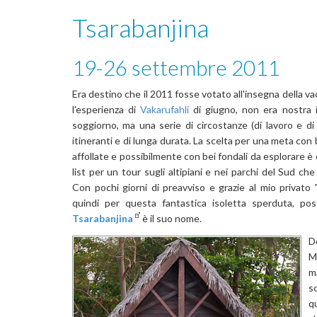
Tsarabanjina
19-26 settembre 2011
Era destino che il 2011 fosse votato all'insegna della va
l'esperienza di
Vakarufahli
di giugno, non era nostra i
soggiorno, ma una serie di circostanze (di lavoro e di
itineranti e di lunga durata. La scelta per una meta co
affollate e possibilmente con bei fondali da esplorare è
list per un tour sugli altipiani e nei parchi del Sud 
Con pochi giorni di preavviso e grazie al mio privato 
quindi per questa fantastica isoletta sperduta, po
Tsarabanjina
è il suo nome.
D
M
m
s
q