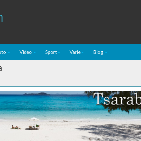
m
..
oto
Video
Sport
Varie
Blog
a