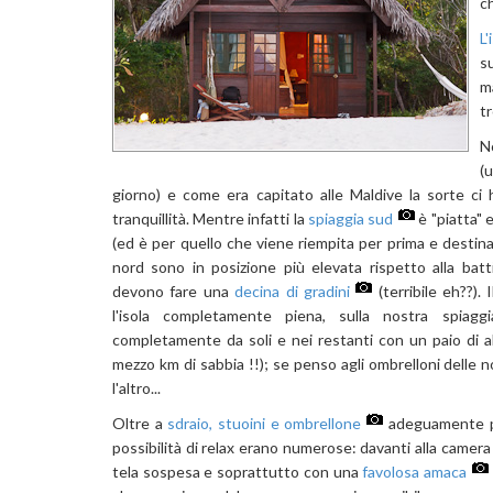
c
L'
s
m
tr
N
(
giorno) e come era capitato alle Maldive la sorte ci 
tranquillità. Mentre infatti la
spiaggia sud
è "piatta" 
(ed è per quello che viene riempita per prima e destinata
nord sono in posizione più elevata rispetto alla batt
devono fare una
decina di gradini
(terribile eh??)
l'isola completamente piena, sulla nostra spiagg
completamente da soli e nei restanti con un paio di a
mezzo km di sabbia !!); se penso agli ombrelloni delle 
l'altro...
Oltre a
sdraio, stuoini e ombrellone
adeguamente pr
possibilità di relax erano numerose: davanti alla camer
tela sospesa e soprattutto con una
favolosa amaca