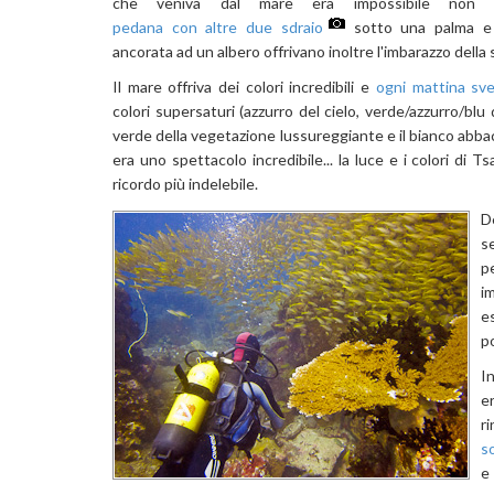
che veniva dal mare era impossibile non f
pedana con altre due sdraio
sotto una palma e
ancorata ad un albero offrivano inoltre l'imbarazzo della 
Il mare offriva dei colori incredibili e
ogni mattina sveg
colori supersaturi (azzurro del cielo, verde/azzurro/blu 
verde della vegetazione lussureggiante e il bianco abbaci
era uno spettacolo incredibile... la luce e i colori di 
ricordo più indelebile.
D
se
p
i
e
p
I
er
r
so
e