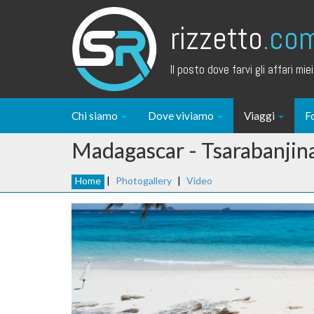
rizzetto
.co
Il posto dove farvi gli affari miei.
Chi siamo
Dove viviamo
Viaggi
F
Madagascar - Tsarabanjin
Home
|
Photogallery
|
Video