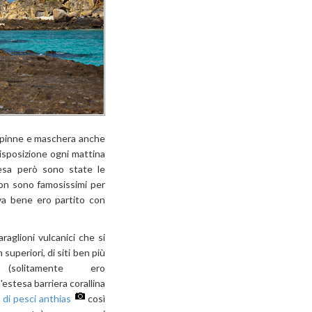
on pinne e maschera anche
 disposizione ogni mattina
resa però sono state le
on sono famosissimi per
a bene ero partito con
faraglioni vulcanici che si
 superiori, di siti ben più
solitamente ero
l'estesa barriera corallina
 di pesci anthias
così