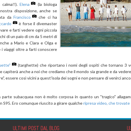
n calma!!).
Elena
(la biologa
nostra disposizione, anche se
tata da
Francisco
che ci ha
ccardo
è forse il divemaster
vare e farti vedere ogni piccola
hi di un paio di cm da 5 metri di
 anche a Mario e Clara e Olga e
 viaggi oltre a farti conoscere
uette"
(targhette) che riportano i nomi degli ospiti che tornano 3 vol
se capiterà anche a noi che crediamo che il mondo sia grande e da vedere c
re", essere così vicini a quest'isola dei sogni e non pensare di venirci anco
a parte subacquea non è molto corposa in quanto un "tragico" allagam
on S95. Ero comunque riuscito a girare qualche
ripresa video, che trovate 
ULTIMI POST DAL BLOG
U