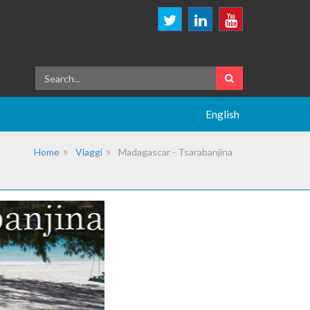
English
Home
Viaggi
Madagascar - Tsarabanjina