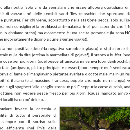
 alla nostra isola vi è da segnalare che grazie all'opera quotidiana di
 né di zanzare né delle temibili sand-flies (moschini che spuntano d
se punture). Per chi viene, soprattutto nella stagione secca, solo sull'i
ne, non consiglierei la profilassi anti-malarica (noi, pur sapendo che i
n lo abbiamo preso) ma ovviamente è una scelta personale (la zona 
e inopinatamente dicono alcune agenzie viaggi!).
ta non positiva (definirla negativa sarebbe ingiusto) è stato forse il 
tale nulla da dire (ottima la marmellata di gojave!), il pranzo a buffet i
e cose per più giorni (quel pesce affumicato mi veniva fuori dagli occhi),
ortate (antipasto, piatto principale e dessert) non sempre mi è sembrata 
oriva di fame o si mangiavano pietanze avariate o cotte male, ma in un r
piti è italiana (o al massimo francese, popolo che male non mangia) ve
no sugli spaghetti allo scoglio stona un po'. E seppur la carne di zebù, anat
ottime, non vedere pesce fresco per più giorni (causa mancato arrivo 
i locali) ha un po' deluso.
omiare invece la cortesia e
ilità di tutto il personale di
o, sempre con il sorriso sulle
d efficiente (nei limiti della