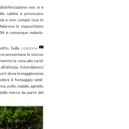
 disinfestazione non vi è
alla sabbia e provocano
sola e non compie tour in
l Malarone lo sopportiamo
NON è comunque malaria-
vitto. Sulla
colazione
nvece presentava le stesse
 mentre la cena alla carté
all'altezza. Intendiamoci
esort dove la maggioranza
dere il formaggio simil-
ra, pollo, maiale, agnello
della merce da parte dei