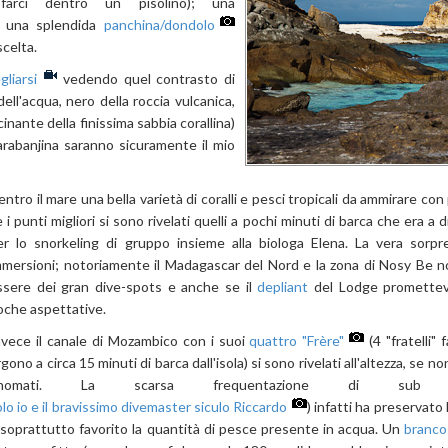
arci dentro un pisolino); una
 una splendida
panchina/dondolo
scelta.
liarsi
vedendo quel contrasto di
dell'acqua, nero della roccia vulcanica,
nante della finissima sabbia corallina)
Tsarabanjina saranno sicuramente il mio
entro il mare una bella varietà di coralli e pesci tropicali da ammirare c
 i punti migliori si sono rivelati quelli a pochi minuti di barca che era a
er lo snorkeling di gruppo insieme alla biologa Elena. La vera sorp
mmersioni; notoriamente il Madagascar del Nord e la zona di Nosy Be n
ssere dei gran dive-spots e anche se il
depliant
del Lodge promettev
oche aspettative.
nvece il canale di Mozambico con i suoi
quattro "Frère"
(4 "fratelli" 
gono a circa 15 minuti di barca dall'isola) si sono rivelati all'altezza, se non
inomati. La scarsa frequentazione di sub (
lo io e il bravissimo divemaster siculo Riccardo
) infatti ha preservato 
 soprattutto favorito la quantità di pesce presente in acqua. Un
branco