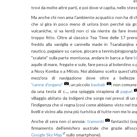
e
trovi da molte altre parti, e poi dove vi capita, nello ste
Ma anche chi non ama l'ambiente acquatico non ha di ch
che si gira in poco meno di un'ora (non perché sia 
vulcaniche, si va lenti) non ci sia niente da fare inve
troppo fitto. Oltre al classico Tea Time delle 17 prero
freddo alla vaniglia e cannella made in Tsarabanjina e
nautico, pagaiare su canoe, giocare a tennis/pingpong/p
"scalate" sulla parte montuosa, andare in barca a fare
b
aquile di mare, fregate e sule, fare pesca al bolentino o
a Nosy Komba o a Mitsio. Noi abbiamo scelto quest'ulti
mezz'ora di navigazione dove oltre a bellezze 
"canne d'organo"
, un piccolo
baobab
, non comune
da una testa di c..., una spiaggia strapiena di
paguri
villaggio abitato da indigeni che sorge nei pressi di u
l'indigenza che vi regna (così come abbiamo visto nel tr
livelli e vicino alla zona più turistica di tutte non me lo a
Anche di sera non ci annoia:
tramonti
fantastici (s
firmamento dell'emisfero australe che grazie all'osc
Google Sky Map
sullo smartphone).