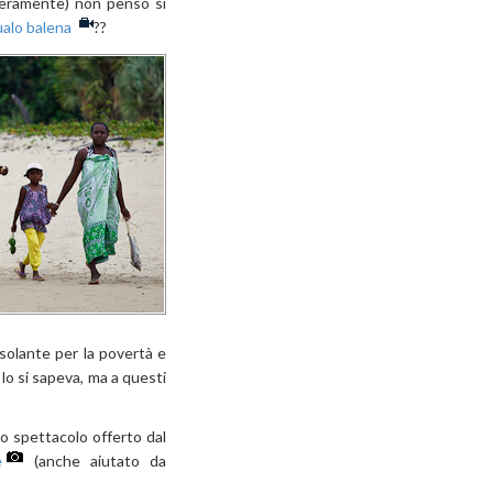
teramente) non penso si
alo balena
??
esolante per la povertà e
lo si sapeva, ma a questi
lo spettacolo offerto dal
e
(anche aiutato da