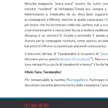
filosofia malgascia "mora mora", ovvero fai tutto co
nonché "resident" di Hotelplan/Tclub) era sempre a 
febbricitante e indebolita da un virus (ben suppor
accompagnati a Mitsio), mentre la guida subacquea
Ri
più bravo che ho incontrato nella mia carriera sub a sco
cosa interessante e rara (come faccia a vedere nudibranc
distanza è un mistero!!). Grazie a entrambi. E grazie
Aurora per la compagnia ricevuta; come spesso accade i
bei posti ti offrono occasioni per piacevoli conoscenze.
Il bancone del bar di Tsarabanjina è ricoperto di
"plaq
ritrovano poi su questo
gruppo di Facebook
). Non so 
tour nei parchi a caccia di camaleonti e lemuri "s'ha da fa
Mbola Tsara, Tsarabanjina!
PS: Immancabile la nutrita
Photogallery
; Purtroppo l
decretato nei primi giorni la morte della compianta Can
ULTIME NEWS